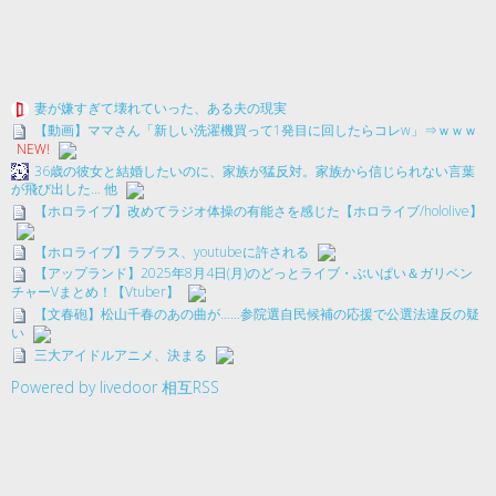
妻が嫌すぎて壊れていった、ある夫の現実
【動画】ママさん「新しい洗濯機買って1発目に回したらコレw」⇒ｗｗｗ
NEW!
36歳の彼女と結婚したいのに、家族が猛反対。家族から信じられない言葉
が飛び出した… 他
【ホロライブ】改めてラジオ体操の有能さを感じた【ホロライブ/hololive】
【ホロライブ】ラプラス、youtubeに許される
【アップランド】2025年8月4日(月)のどっとライブ・ぶいぱい＆ガリベン
チャーVまとめ！【Vtuber】
【文春砲】松山千春のあの曲が……参院選自民候補の応援で公選法違反の疑
い
三大アイドルアニメ、決まる
Powered by livedoor 相互RSS