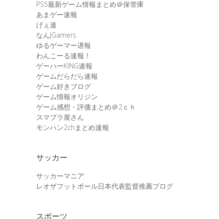
PS5最新ゲーム情報まとめ＠保管庫
あまゲー速報
げぇ速
なんJGamers
ゆるゲーマー遅報
わんこーる速報！
ゲーハーKING速報
ゲームだらだら速報
ゲーム好きブログ
ゲーム情報オリジン
ゲーム感想・評価まとめ＠2ｃｈ
スマブラ屋さん
モンハン2chまとめ速報
サッカー
サッカーマニア
レオザフットボール日本代表監督推薦ブログ
スポーツ