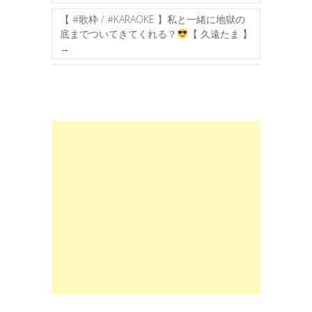
【 #歌枠 / #KARAOKE 】私と一緒に地獄の
底までついてきてくれる？
【 久遠たま 】
→