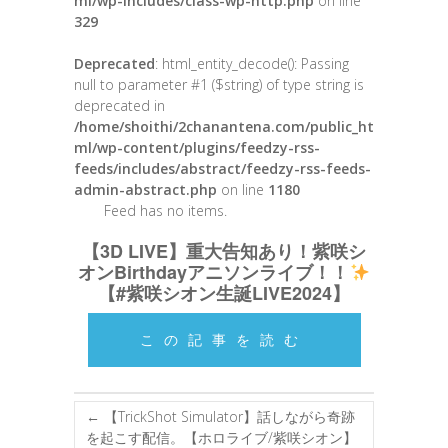
ml/wp-includes/class-wp-http.php
on line
329
Deprecated
: html_entity_decode(): Passing
null to parameter #1 ($string) of type string is
deprecated in
/home/shoithi/2chanantena.com/public_ht
ml/wp-content/plugins/feedzy-rss-
feeds/includes/abstract/feedzy-rss-feeds-
admin-abstract.php
on line
1180
Feed has no items.
【3D LIVE】重大告知あり！紫咲シ
オンBirthdayアニソンライブ！！
【#紫咲シオン生誕LIVE2024】
この記事を読む
←
【TrickShot Simulator】話しながら奇跡
を起こす配信。【ホロライブ/紫咲シオン】