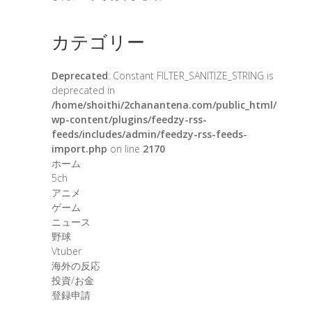
カテゴリー
Deprecated
: Constant FILTER_SANITIZE_STRING is
deprecated in
/home/shoithi/2chanantena.com/public_html/
wp-content/plugins/feedzy-rss-
feeds/includes/admin/feedzy-rss-feeds-
import.php
on line
2170
ホーム
5ch
アニメ
ゲーム
ニュース
野球
Vtuber
海外の反応
投資/お金
登録申請