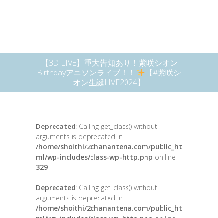
【3D LIVE】重大告知あり！紫咲シオン
Birthdayアニソンライブ！！
【#紫咲シ
オン生誕LIVE2024】
Deprecated
: Calling get_class() without
arguments is deprecated in
/home/shoithi/2chanantena.com/public_ht
ml/wp-includes/class-wp-http.php
on line
329
Deprecated
: Calling get_class() without
arguments is deprecated in
/home/shoithi/2chanantena.com/public_ht