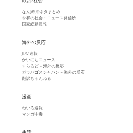
政治/社会
なんJ政治ネタまとめ
令和の社会・ニュース発信所
国家総動員報
海外の反応
JDM速報
かいにちニュース
すらるど – 海外の反応
ガラパゴスジャパン – 海外の反応
翻訳ちゃんねる
漫画
ねいろ速報
マンガ中毒
生活