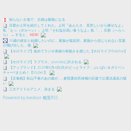
知らない土地で、主婦は孤独になる
旦那が上司を紹介してくれた。上司『あんたさ、見苦しいから痩せなよ』
私「えっ（ポカーン）」上司『それ塩分高い食うなよ』私「…」旦那（へらへ
ら） → すると…
NEW!
36歳の彼女と結婚したいのに、家族が猛反対。家族から信じられない言葉
が飛び出した… 他
【ホロライブ】改めてラジオ体操の有能さを感じた【ホロライブ/hololive】
【ホロライブ】ラプラス、youtubeに許される
【アップランド】2025年8月4日(月)のどっとライブ・ぶいぱい＆ガリベン
チャーVまとめ！【Vtuber】
【文春砲】松山千春のあの曲が……参院選自民候補の応援で公選法違反の疑
い
三大アイドルアニメ、決まる
Powered by livedoor 相互RSS