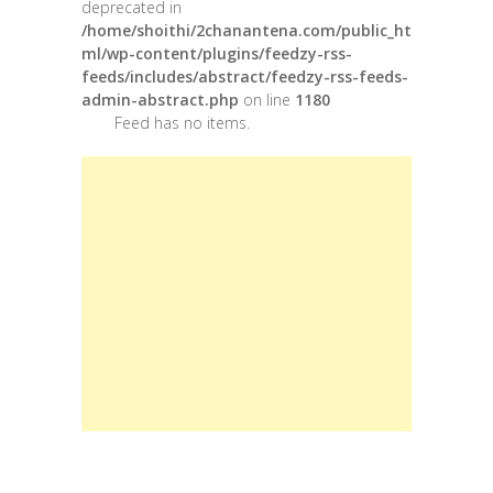
deprecated in
/home/shoithi/2chanantena.com/public_ht
ml/wp-content/plugins/feedzy-rss-
feeds/includes/abstract/feedzy-rss-feeds-
admin-abstract.php
on line
1180
Feed has no items.