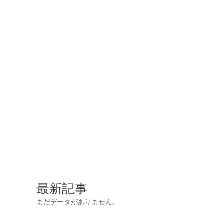
最新記事
まだデータがありません。