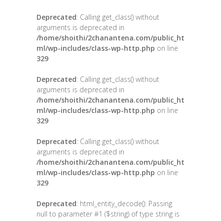
Deprecated
: Calling get_class() without
arguments is deprecated in
/home/shoithi/2chanantena.com/public_ht
ml/wp-includes/class-wp-http.php
on line
329
Deprecated
: Calling get_class() without
arguments is deprecated in
/home/shoithi/2chanantena.com/public_ht
ml/wp-includes/class-wp-http.php
on line
329
Deprecated
: Calling get_class() without
arguments is deprecated in
/home/shoithi/2chanantena.com/public_ht
ml/wp-includes/class-wp-http.php
on line
329
Deprecated
: html_entity_decode(): Passing
null to parameter #1 ($string) of type string is