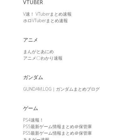
VTUBER
V速！ VTuberまとめ速報
ホロVTuberまとめ速報
アニメ
まんがとあにめ
アニメ〇わかり速報
ガンダム
GUNDAM.LOG｜ガンダムまとめブログ
ゲーム
PS4速報！
PS5最新ゲーム情報まとめ＠保管庫
PS5最新ゲーム情報まとめ＠保管庫
あまゲー速報