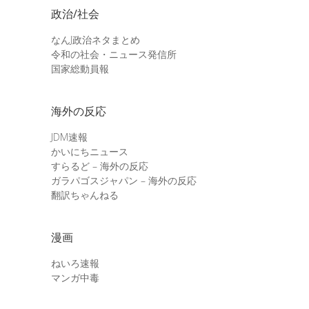
政治/社会
なんJ政治ネタまとめ
令和の社会・ニュース発信所
国家総動員報
海外の反応
JDM速報
かいにちニュース
すらるど – 海外の反応
ガラパゴスジャパン – 海外の反応
翻訳ちゃんねる
漫画
ねいろ速報
マンガ中毒