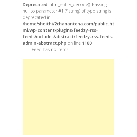
Deprecated
: html_entity_decode(): Passing
null to parameter #1 ($string) of type string is
deprecated in
/home/shoithi/2chanantena.com/public_ht
ml/wp-content/plugins/feedzy-rss-
feeds/includes/abstract/feedzy-rss-feeds-
admin-abstract.php
on line
1180
Feed has no items.