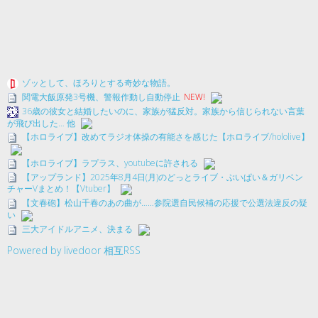
ゾッとして、ほろりとする奇妙な物語。
関電大飯原発3号機、警報作動し自動停止
NEW!
36歳の彼女と結婚したいのに、家族が猛反対。家族から信じられない言葉
が飛び出した… 他
【ホロライブ】改めてラジオ体操の有能さを感じた【ホロライブ/hololive】
【ホロライブ】ラプラス、youtubeに許される
【アップランド】2025年8月4日(月)のどっとライブ・ぶいぱい＆ガリベン
チャーVまとめ！【Vtuber】
【文春砲】松山千春のあの曲が……参院選自民候補の応援で公選法違反の疑
い
三大アイドルアニメ、決まる
Powered by livedoor 相互RSS