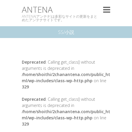
ANTENA
ANTENA(アンテナ)は多彩なサイトの更新をまと
めたアンテナサイトです。
SS/小説
Deprecated
: Calling get_class() without
arguments is deprecated in
/home/shoithi/2chanantena.com/public_ht
ml/wp-includes/class-wp-http.php
on line
329
Deprecated
: Calling get_class() without
arguments is deprecated in
/home/shoithi/2chanantena.com/public_ht
ml/wp-includes/class-wp-http.php
on line
329