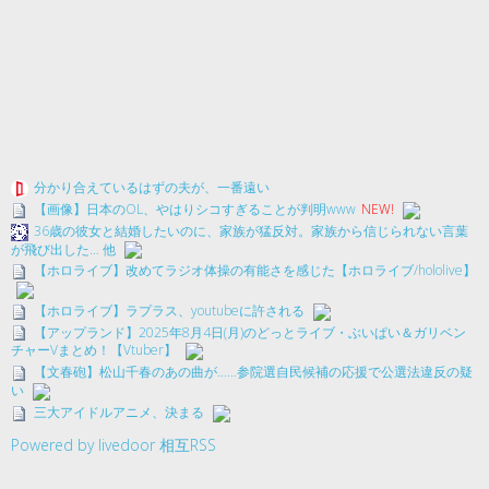
分かり合えているはずの夫が、一番遠い
【画像】日本のOL、やはりシコすぎることが判明www
NEW!
36歳の彼女と結婚したいのに、家族が猛反対。家族から信じられない言葉
が飛び出した… 他
【ホロライブ】改めてラジオ体操の有能さを感じた【ホロライブ/hololive】
【ホロライブ】ラプラス、youtubeに許される
【アップランド】2025年8月4日(月)のどっとライブ・ぶいぱい＆ガリベン
チャーVまとめ！【Vtuber】
【文春砲】松山千春のあの曲が……参院選自民候補の応援で公選法違反の疑
い
三大アイドルアニメ、決まる
Powered by livedoor 相互RSS