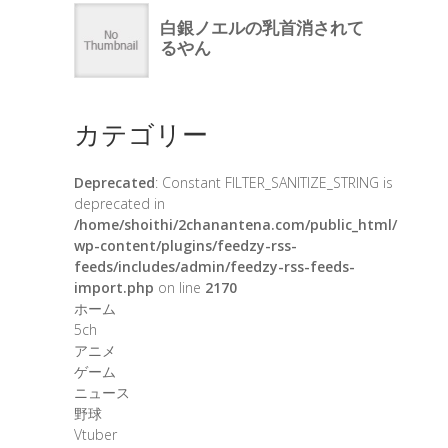
カテゴリー
Deprecated
: Constant FILTER_SANITIZE_STRING is
deprecated in
/home/shoithi/2chanantena.com/public_html/
wp-content/plugins/feedzy-rss-
feeds/includes/admin/feedzy-rss-feeds-
import.php
on line
2170
ホーム
5ch
アニメ
ゲーム
ニュース
野球
Vtuber