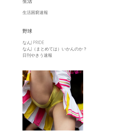
生活
生活困窮速報
野球
なんJ PRIDE
なんJ（まとめては）いかんのか？
日刊やきう速報