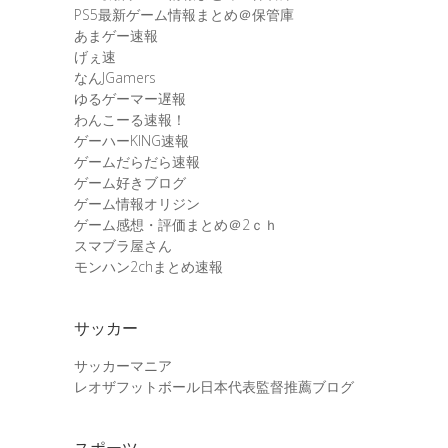
PS5最新ゲーム情報まとめ＠保管庫
あまゲー速報
げぇ速
なんJGamers
ゆるゲーマー遅報
わんこーる速報！
ゲーハーKING速報
ゲームだらだら速報
ゲーム好きブログ
ゲーム情報オリジン
ゲーム感想・評価まとめ＠2ｃｈ
スマブラ屋さん
モンハン2chまとめ速報
サッカー
サッカーマニア
レオザフットボール日本代表監督推薦ブログ
スポーツ