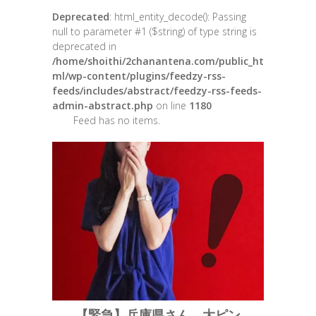
Deprecated
: html_entity_decode(): Passing
null to parameter #1 ($string) of type string is
deprecated in
/home/shoithi/2chanantena.com/public_ht
ml/wp-content/plugins/feedzy-rss-
feeds/includes/abstract/feedzy-rss-feeds-
admin-abstract.php
on line
1180
Feed has no items.
【緊急】兵庫県さん、大ピン