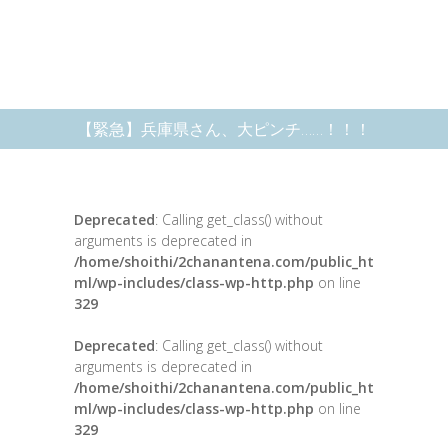
【緊急】兵庫県さん、大ピンチ……！！！
Deprecated
: Calling get_class() without
arguments is deprecated in
/home/shoithi/2chanantena.com/public_ht
ml/wp-includes/class-wp-http.php
on line
329
Deprecated
: Calling get_class() without
arguments is deprecated in
/home/shoithi/2chanantena.com/public_ht
ml/wp-includes/class-wp-http.php
on line
329