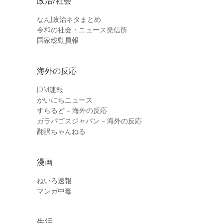
政治/社会
なんJ政治ネタまとめ
令和の社会・ニュース発信所
国家総動員報
海外の反応
JDM速報
かいにちニュース
すらるど – 海外の反応
ガラパゴスジャパン – 海外の反応
翻訳ちゃんねる
漫画
ねいろ速報
マンガ中毒
生活