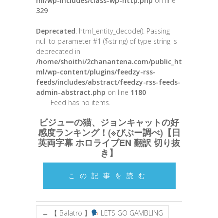
ml/wp-includes/class-wp-http.php
on line
329
Deprecated
: html_entity_decode(): Passing
null to parameter #1 ($string) of type string is
deprecated in
/home/shoithi/2chanantena.com/public_ht
ml/wp-content/plugins/feedzy-rss-
feeds/includes/abstract/feedzy-rss-feeds-
admin-abstract.php
on line
1180
Feed has no items.
ビジューの猫、ジョンキャットの好
感度ランキング！(※びぶー調べ)【日
英両字幕 ホロライブEN 翻訳 切り抜
き】
この記事を読む
←
【 Balatro 】
LETS GO GAMBLING