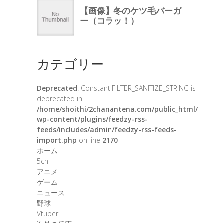
カテゴリー
Deprecated
: Constant FILTER_SANITIZE_STRING is
deprecated in
/home/shoithi/2chanantena.com/public_html/
wp-content/plugins/feedzy-rss-
feeds/includes/admin/feedzy-rss-feeds-
import.php
on line
2170
ホーム
5ch
アニメ
ゲーム
ニュース
野球
Vtuber