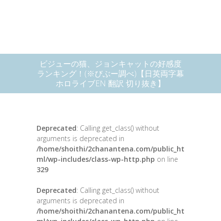
ビジューの猫、ジョンキャットの好感度
ランキング！(※びぶー調べ)【日英両字幕
ホロライブEN 翻訳 切り抜き】
Deprecated
: Calling get_class() without
arguments is deprecated in
/home/shoithi/2chanantena.com/public_ht
ml/wp-includes/class-wp-http.php
on line
329
Deprecated
: Calling get_class() without
arguments is deprecated in
/home/shoithi/2chanantena.com/public_ht