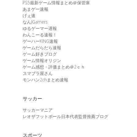
PS5最新ゲーム情報まとめ＠保管庫
あまゲー速報
げぇ速
なんJGamers
ゆるゲーマー遅報
わんこーる速報！
ゲーハーKING速報
ゲームだらだら速報
ゲーム好きブログ
ゲーム情報オリジン
ゲーム感想・評価まとめ＠2ｃｈ
スマブラ屋さん
モンハン2chまとめ速報
サッカー
サッカーマニア
レオザフットボール日本代表監督推薦ブログ
スポーツ