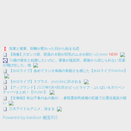
先輩と後輩、距離が変わった日から始まる恋
【画像】JKダンス部、部員の８割が巨乳のムホホ部だったwww
NEW!
36歳の彼女と結婚したいのに、家族が猛反対。家族から信じられない言葉
が飛び出した… 他
【ホロライブ】改めてラジオ体操の有能さを感じた【ホロライブ/hololive】
【ホロライブ】ラプラス、youtubeに許される
【アップランド】2025年8月4日(月)のどっとライブ・ぶいぱい＆ガリベン
チャーVまとめ！【Vtuber】
【文春砲】松山千春のあの曲が……参院選自民候補の応援で公選法違反の疑
い
三大アイドルアニメ、決まる
Powered by livedoor 相互RSS