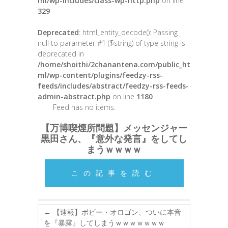
ml/wp-includes/class-wp-http.php
on line
329
Deprecated
: html_entity_decode(): Passing
null to parameter #1 ($string) of type string is
deprecated in
/home/shoithi/2chanantena.com/public_ht
ml/wp-content/plugins/feedzy-rss-
feeds/includes/abstract/feedzy-rss-feeds-
admin-abstract.php
on line
1180
Feed has no items.
【万博喫煙所問題】メッセンジャー
黒田さん、『意外な発言』をしてし
まうｗｗｗｗ
この記事を読む
←
【速報】ボビー・オロゴン、ついに本音
を『暴露』してしまうｗｗｗｗｗｗｗ