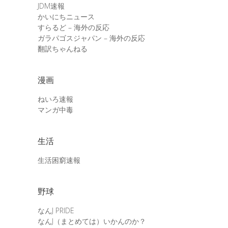
JDM速報
かいにちニュース
すらるど – 海外の反応
ガラパゴスジャパン – 海外の反応
翻訳ちゃんねる
漫画
ねいろ速報
マンガ中毒
生活
生活困窮速報
野球
なんJ PRIDE
なんJ（まとめては）いかんのか？