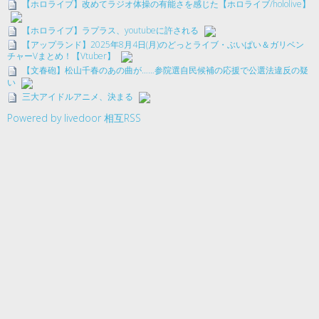
【ホロライブ】改めてラジオ体操の有能さを感じた【ホロライブ/hololive】
【ホロライブ】ラプラス、youtubeに許される
【アップランド】2025年8月4日(月)のどっとライブ・ぶいぱい＆ガリベン
チャーVまとめ！【Vtuber】
【文春砲】松山千春のあの曲が……参院選自民候補の応援で公選法違反の疑
い
三大アイドルアニメ、決まる
Powered by livedoor 相互RSS