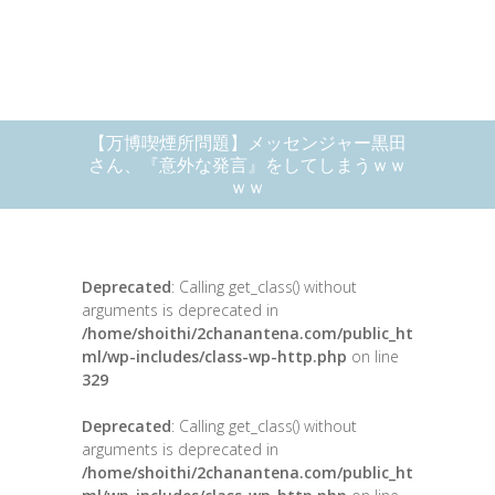
【万博喫煙所問題】メッセンジャー黒田
さん、『意外な発言』をしてしまうｗｗ
ｗｗ
Deprecated
: Calling get_class() without
arguments is deprecated in
/home/shoithi/2chanantena.com/public_ht
ml/wp-includes/class-wp-http.php
on line
329
Deprecated
: Calling get_class() without
arguments is deprecated in
/home/shoithi/2chanantena.com/public_ht