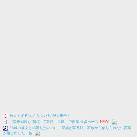
身近すぎる“厄介な人たち”が大集合！
【緊縮財政が原因】従業員「退職」で倒産 最多ペース
NEW!
36歳の彼女と結婚したいのに、家族が猛反対。家族から信じられない言葉
が飛び出した… 他