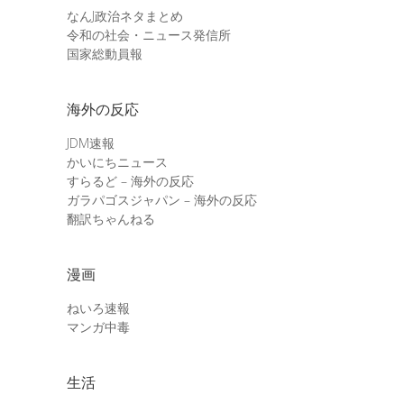
なんJ政治ネタまとめ
令和の社会・ニュース発信所
国家総動員報
海外の反応
JDM速報
かいにちニュース
すらるど – 海外の反応
ガラパゴスジャパン – 海外の反応
翻訳ちゃんねる
漫画
ねいろ速報
マンガ中毒
生活