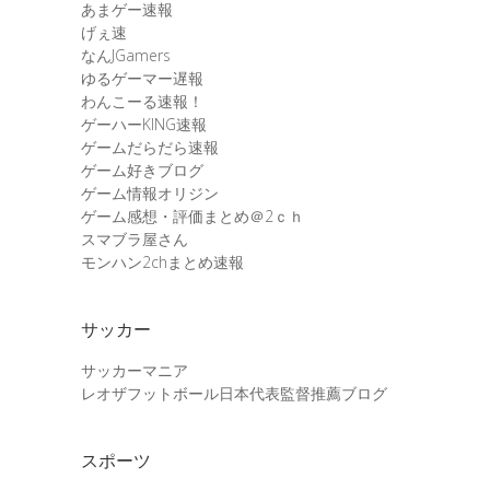
あまゲー速報
げぇ速
なんJGamers
ゆるゲーマー遅報
わんこーる速報！
ゲーハーKING速報
ゲームだらだら速報
ゲーム好きブログ
ゲーム情報オリジン
ゲーム感想・評価まとめ＠2ｃｈ
スマブラ屋さん
モンハン2chまとめ速報
サッカー
サッカーマニア
レオザフットボール日本代表監督推薦ブログ
スポーツ