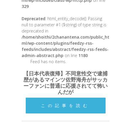
ml/wp-includes/class-wp-http.php
on line
329
Deprecated
: html_entity_decode(): Passing
null to parameter #1 ($string) of type string is
deprecated in
/home/shoithi/2chanantena.com/public_ht
ml/wp-content/plugins/feedzy-rss-
feeds/includes/abstract/feedzy-rss-feeds-
admin-abstract.php
on line
1180
Feed has no items.
【日本代表復帰】不同意性交で逮捕
歴があるマインツ佐野海舟がサッカ
ーファンに普通に応援されてて怖い
んだが
この記事を読む