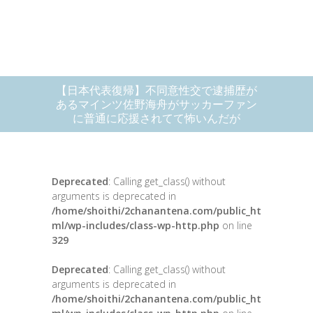
【日本代表復帰】不同意性交で逮捕歴が
あるマインツ佐野海舟がサッカーファン
に普通に応援されてて怖いんだが
Deprecated
: Calling get_class() without
arguments is deprecated in
/home/shoithi/2chanantena.com/public_ht
ml/wp-includes/class-wp-http.php
on line
329
Deprecated
: Calling get_class() without
arguments is deprecated in
/home/shoithi/2chanantena.com/public_ht