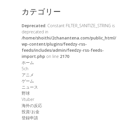
カテゴリー
Deprecated
: Constant FILTER_SANITIZE_STRING is
deprecated in
/home/shoithi/2chanantena.com/public_html/
wp-content/plugins/feedzy-rss-
feeds/includes/admin/feedzy-rss-feeds-
import.php
on line
2170
ホーム
5ch
アニメ
ゲーム
ニュース
野球
Vtuber
海外の反応
投資/お金
登録申請