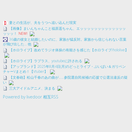
妻との生活が、夫をうつへ追い込んだ現実
【画像】まいんちゃんこと福原遥ちゃん、エッッッッッッッッッッッッッ
ッッッ！
NEW!
36歳の彼女と結婚したいのに、家族が猛反対。家族から信じられない言葉
が飛び出した… 他
【ホロライブ】改めてラジオ体操の有能さを感じた【ホロライブ/hololive】
【ホロライブ】ラプラス、youtubeに許される
【アップランド】2025年8月4日(月)のどっとライブ・ぶいぱい＆ガリベン
チャーVまとめ！【Vtuber】
【文春砲】松山千春のあの曲が……参院選自民候補の応援で公選法違反の疑
い
三大アイドルアニメ、決まる
Powered by livedoor 相互RSS