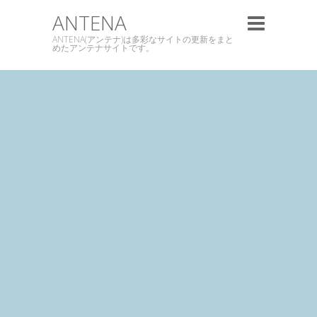
ANTENA
ANTENA(アンテナ)は多彩なサイトの更新をまと
めたアンテナサイトです。