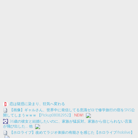
恋は疑惑に染まり、狂気へ変わる
【画像】ギャルさん、世界中に発信してる意識ゼロで修学旅行の宿をSNS公
開してしまうｗｗｗ 【Pickup08082952】
NEW!
36歳の彼女と結婚したいのに、家族が猛反対。家族から信じられない言葉
が飛び出した… 他
【ホロライブ】改めてラジオ体操の有能さを感じた【ホロライブ/hololive】