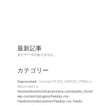
最新記事
まだデータがありません。
カテゴリー
Deprecated
: Constant FILTER_SANITIZE_STRING is
deprecated in
/home/shoithi/2chanantena.com/public_html/
wp-content/plugins/feedzy-rss-
feeds/includes/admin/feedzy-rss-feeds-