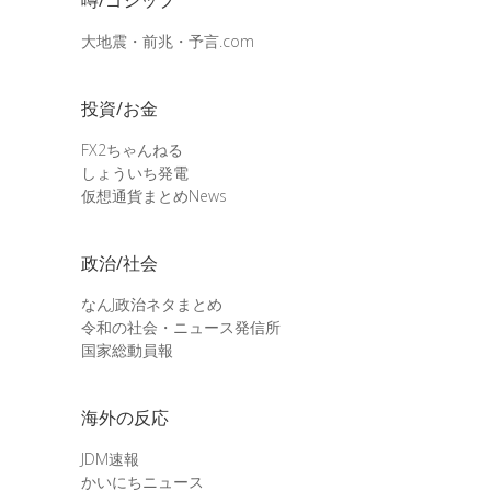
大地震・前兆・予言.com
投資/お金
FX2ちゃんねる
しょういち発電
仮想通貨まとめNews
政治/社会
なんJ政治ネタまとめ
令和の社会・ニュース発信所
国家総動員報
海外の反応
JDM速報
かいにちニュース