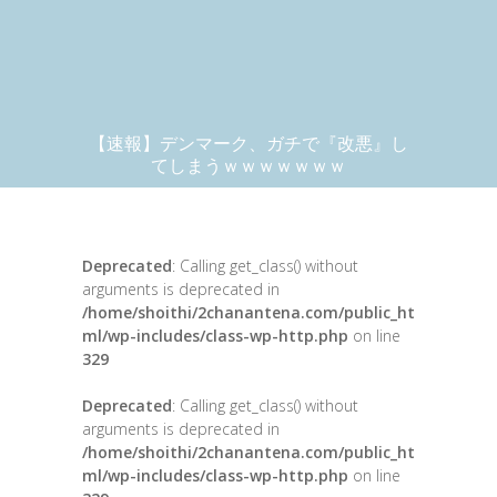
【速報】デンマーク、ガチで『改悪』し
てしまうｗｗｗｗｗｗｗ
Deprecated
: Calling get_class() without
arguments is deprecated in
/home/shoithi/2chanantena.com/public_ht
ml/wp-includes/class-wp-http.php
on line
329
Deprecated
: Calling get_class() without
arguments is deprecated in
/home/shoithi/2chanantena.com/public_ht
ml/wp-includes/class-wp-http.php
on line