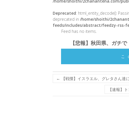
/home/shoithi/2chanantena.com/publ
Deprecated
: html_entity_decode(): Passin
deprecated in
/home/shoithi/2chanant
feeds/includes/abstract/feedzy-rss-
Feed has no items.
【悲報】秋田県、ガチで
こ
←
【戦慄】イスラエル、グレタさん達
【速報】ト