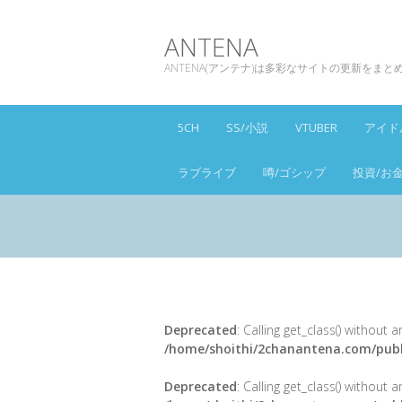
ANTENA
ANTENA(アンテナ)は多彩なサイトの更新をま
5CH
SS/小説
VTUBER
アイド
ラブライブ
噂/ゴシップ
投資/お
Deprecated
: Calling get_class() without
/home/shoithi/2chanantena.com/publ
Deprecated
: Calling get_class() without