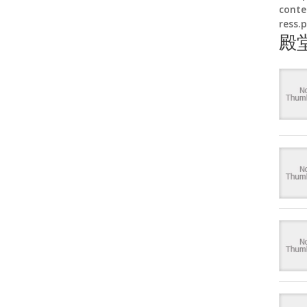
conte
ress.
殿