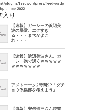
nt/plugins/feedwordpress/feedwordp
php
on line
2022
堂入り