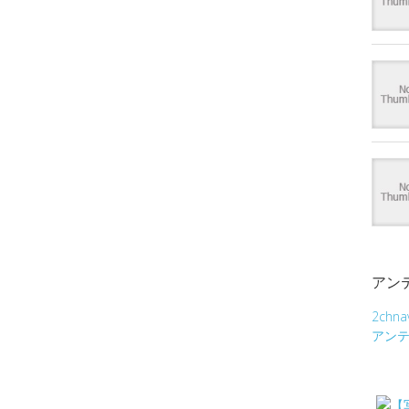
アン
2chna
アン