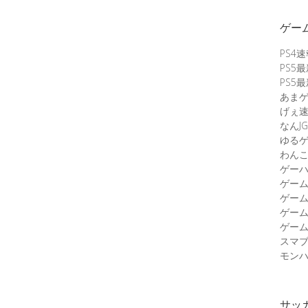
ゲー
PS4
PS5
PS5
あま
げぇ
なんJG
ゆる
わん
ゲーハ
ゲー
ゲー
ゲー
ゲーム
スマ
モンハ
サッ