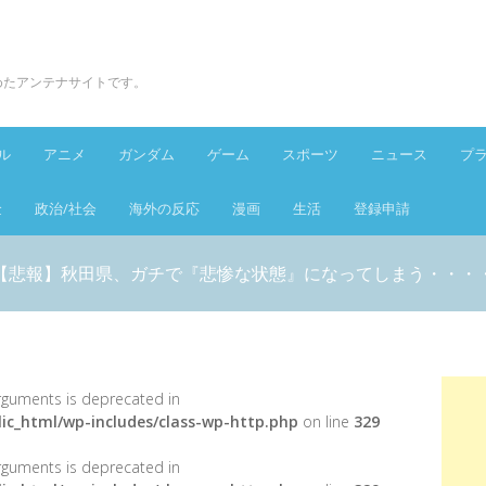
とめたアンテナサイトです。
ル
アニメ
ガンダム
ゲーム
スポーツ
ニュース
プ
金
政治/社会
海外の反応
漫画
生活
登録申請
【悲報】秋田県、ガチで『悲惨な状態』になってしまう・・・
 arguments is deprecated in
ic_html/wp-includes/class-wp-http.php
on line
329
 arguments is deprecated in