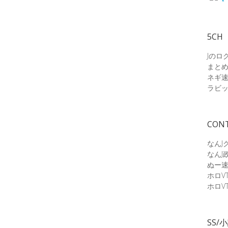
5CH
Jのロ
まと
ネギ
ラビ
CON
なんJ
なんJ
ぬー
ホロV
ホロV
SS/