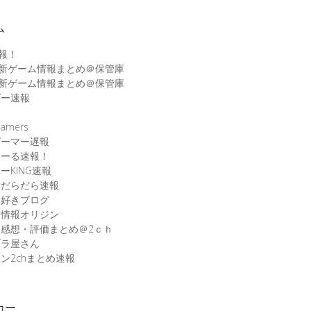
ム
速報！
最新ゲーム情報まとめ＠保管庫
最新ゲーム情報まとめ＠保管庫
ゲー速報
速
amers
ゲーマー遅報
こーる速報！
ーKING速報
ムだらだら速報
ム好きブログ
ム情報オリジン
感想・評価まとめ＠2ｃｈ
ブラ屋さん
ン2chまとめ速報
カー