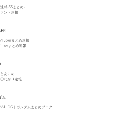
速報-SSまとめ-
ファント速報
BER
 VTuberまとめ速報
Tuberまとめ速報
メ
がとあにめ
メ〇わかり速報
ダム
DAM.LOG｜ガンダムまとめブログ