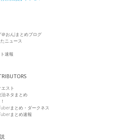
グ＠おんJまとめブログ
めたニュース
速
ット速報
TRIBUTORS
クエスト
政治ネタまとめ
速！
Tuberまとめ・ダークネス
Tuberまとめ速報
小説