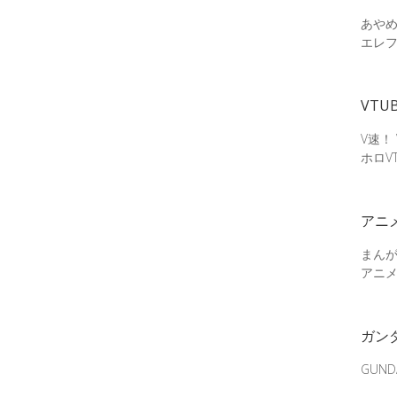
あやめ
エレ
VTU
V速！
ホロV
アニ
まん
アニ
ガン
GUN