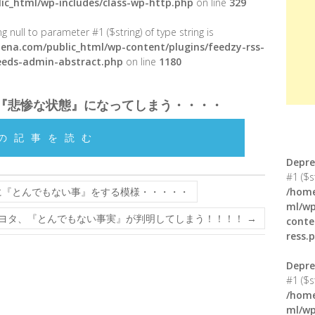
ic_html/wp-includes/class-wp-http.php
on line
329
g null to parameter #1 ($string) of type string is
ena.com/public_html/wp-content/plugins/feedzy-rss-
feeds-admin-abstract.php
on line
1180
『悲惨な状態』になってしまう・・・・
の記事を読む
Depre
#1 ($s
に『とんでもない事』をする模様・・・・・
/home
ml/wp
ヨタ、『とんでもない事実』が判明してしまう！！！！
→
conte
ress.
Depre
#1 ($s
/home
ml/wp