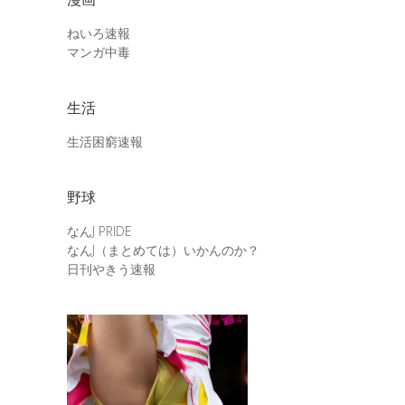
ねいろ速報
マンガ中毒
生活
生活困窮速報
野球
なんJ PRIDE
なんJ（まとめては）いかんのか？
日刊やきう速報