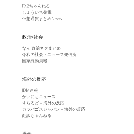
FX2ちゃんねる
しょういち発電
仮想通貨まとめNews
政治/社会
なんJ政治ネタまとめ
令和の社会・ニュース発信所
国家総動員報
海外の反応
JDM速報
かいにちニュース
すらるど – 海外の反応
ガラパゴスジャパン – 海外の反応
翻訳ちゃんねる
漫画