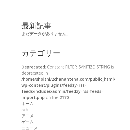
最新記事
まだデータがありません。
カテゴリー
Deprecated
: Constant FILTER_SANITIZE_STRING is
deprecated in
/home/shoithi/2chanantena.com/public_html/
wp-content/plugins/feedzy-rss-
feeds/includes/admin/feedzy-rss-feeds-
import.php
on line
2170
ホーム
5ch
アニメ
ゲーム
ニュース