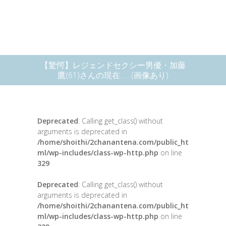
【驚愕】レジェンドセクシー男優・加藤
鷹(61)さんの現在……(画像あり)
Deprecated
: Calling get_class() without
arguments is deprecated in
/home/shoithi/2chanantena.com/public_ht
ml/wp-includes/class-wp-http.php
on line
329
Deprecated
: Calling get_class() without
arguments is deprecated in
/home/shoithi/2chanantena.com/public_ht
ml/wp-includes/class-wp-http.php
on line