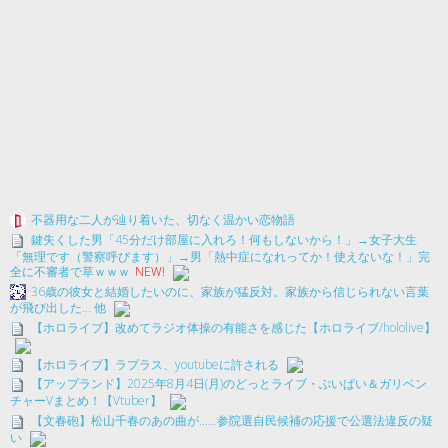
不器用な二人が辿り着いた、切なく温かい恋物語
鍵失くした男「45分だけ部屋に入れろ！何もしないから！」→女子大生
「無理です（警察呼びます）」→男「熱中症になれってか！使えないな！」完
全に不審者で草ｗｗｗ
NEW!
36歳の彼女と結婚したいのに、家族が猛反対。家族から信じられない言葉
が飛び出した… 他
【ホロライブ】改めてラジオ体操の有能さを感じた【ホロライブ/hololive】
【ホロライブ】ラプラス、youtubeに許される
【アップランド】2025年8月4日(月)のどっとライブ・ぶいぱい＆ガリベン
チャーVまとめ！【Vtuber】
【文春砲】松山千春のあの曲が……参院選自民候補の応援で公選法違反の疑
い