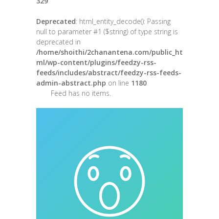
329
Deprecated
: html_entity_decode(): Passing
null to parameter #1 ($string) of type string is
deprecated in
/home/shoithi/2chanantena.com/public_ht
ml/wp-content/plugins/feedzy-rss-
feeds/includes/abstract/feedzy-rss-feeds-
admin-abstract.php
on line
1180
Feed has no items.