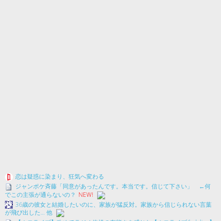
恋は疑惑に染まり、狂気へ変わる
ジャンポケ斉藤「同意があったんです。本当です。信じて下さい」 ←何
でこの主張が通らないの？
NEW!
36歳の彼女と結婚したいのに、家族が猛反対。家族から信じられない言葉
が飛び出した… 他