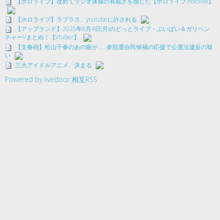
【ホロライブ】改めてラジオ体操の有能さを感じた【ホロライブ/hololive】
【ホロライブ】ラプラス、youtubeに許される
【アップランド】2025年8月4日(月)のどっとライブ・ぶいぱい＆ガリベン
チャーVまとめ！【Vtuber】
【文春砲】松山千春のあの曲が……参院選自民候補の応援で公選法違反の疑
い
三大アイドルアニメ、決まる
Powered by livedoor 相互RSS