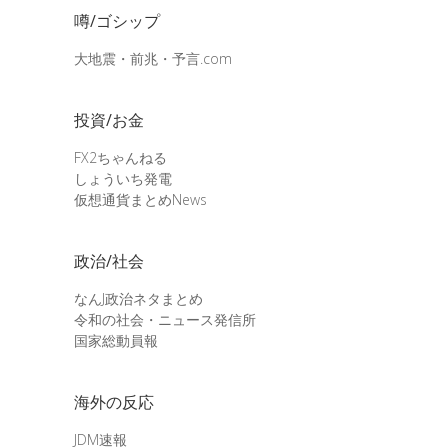
噂/ゴシップ
大地震・前兆・予言.com
投資/お金
FX2ちゃんねる
しょういち発電
仮想通貨まとめNews
政治/社会
なんJ政治ネタまとめ
令和の社会・ニュース発信所
国家総動員報
海外の反応
JDM速報