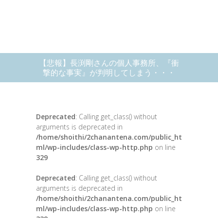
【悲報】長渕剛さんの個人事務所、『衝
撃的な事実』が判明してしまう・・・
Deprecated
: Calling get_class() without
arguments is deprecated in
/home/shoithi/2chanantena.com/public_ht
ml/wp-includes/class-wp-http.php
on line
329
Deprecated
: Calling get_class() without
arguments is deprecated in
/home/shoithi/2chanantena.com/public_ht
ml/wp-includes/class-wp-http.php
on line