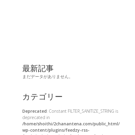
最新記事
まだデータがありません。
カテゴリー
Deprecated
: Constant FILTER_SANITIZE_STRING is
deprecated in
/home/shoithi/2chanantena.com/public_html/
wp-content/plugins/feedzy-rss-