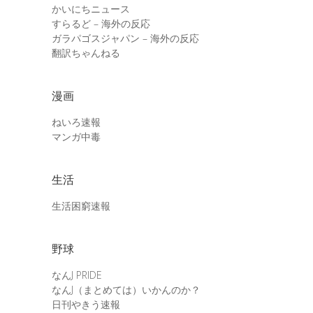
かいにちニュース
すらるど – 海外の反応
ガラパゴスジャパン – 海外の反応
翻訳ちゃんねる
漫画
ねいろ速報
マンガ中毒
生活
生活困窮速報
野球
なんJ PRIDE
なんJ（まとめては）いかんのか？
日刊やきう速報