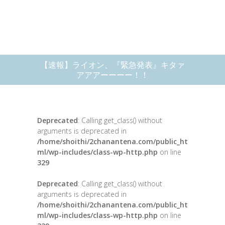
【速報】ライオン、『緊急発表』キタァ
アアアーーーー！！
Deprecated
: Calling get_class() without
arguments is deprecated in
/home/shoithi/2chanantena.com/public_ht
ml/wp-includes/class-wp-http.php
on line
329
Deprecated
: Calling get_class() without
arguments is deprecated in
/home/shoithi/2chanantena.com/public_ht
ml/wp-includes/class-wp-http.php
on line