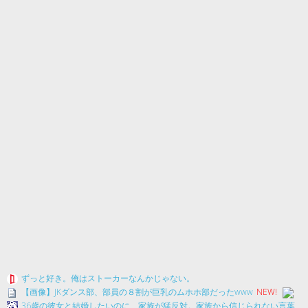
ずっと好き。俺はストーカーなんかじゃない。
【画像】JKダンス部、部員の８割が巨乳のムホホ部だったwww
NEW!
36歳の彼女と結婚したいのに、家族が猛反対。家族から信じられない言葉