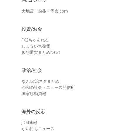
大地震・前兆・予言.com
投資/お金
FX2ちゃんねる
しょういち発電
仮想通貨まとめNews
政治/社会
なんJ政治ネタまとめ
令和の社会・ニュース発信所
国家総動員報
海外の反応
JDM速報
かいにちニュース