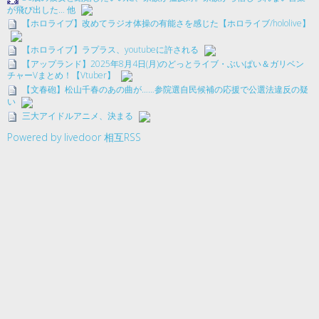
が飛び出した… 他
【ホロライブ】改めてラジオ体操の有能さを感じた【ホロライブ/hololive】
【ホロライブ】ラプラス、youtubeに許される
【アップランド】2025年8月4日(月)のどっとライブ・ぶいぱい＆ガリベン
チャーVまとめ！【Vtuber】
【文春砲】松山千春のあの曲が……参院選自民候補の応援で公選法違反の疑
い
三大アイドルアニメ、決まる
Powered by livedoor 相互RSS