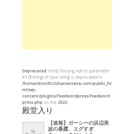
Deprecated
: trim(): Passing null to parameter
#1 ($string) of type string is deprecated in
/home/shoithi/2chanantena.com/public_ht
ml/wp-
content/plugins/feedwordpress/feedword
press.php
on line
2022
殿堂入り