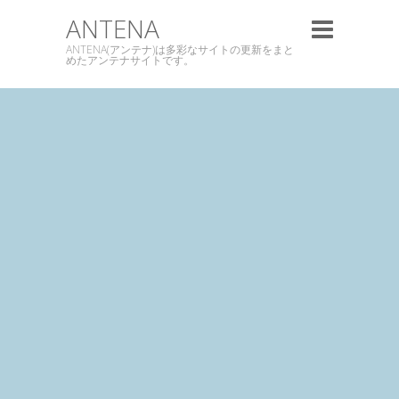
ANTENA
ANTENA(アンテナ)は多彩なサイトの更新をまと
めたアンテナサイトです。