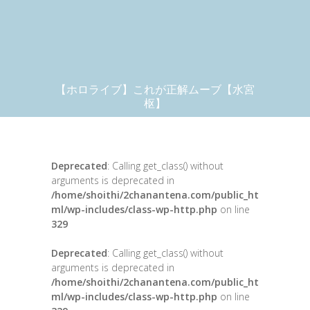
【ホロライブ】これが正解ムーブ【水宮
枢】
Deprecated
: Calling get_class() without
arguments is deprecated in
/home/shoithi/2chanantena.com/public_ht
ml/wp-includes/class-wp-http.php
on line
329
Deprecated
: Calling get_class() without
arguments is deprecated in
/home/shoithi/2chanantena.com/public_ht
ml/wp-includes/class-wp-http.php
on line