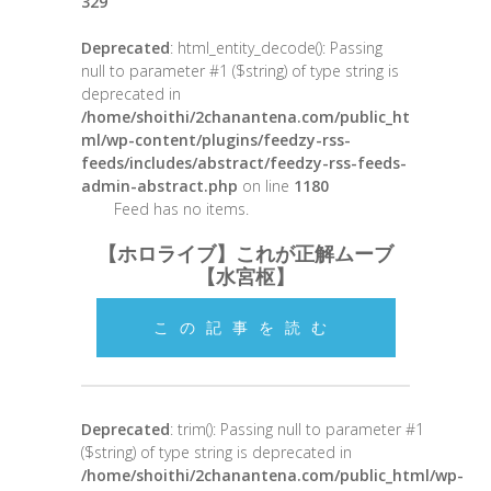
329
Deprecated
: html_entity_decode(): Passing
null to parameter #1 ($string) of type string is
deprecated in
/home/shoithi/2chanantena.com/public_ht
ml/wp-content/plugins/feedzy-rss-
feeds/includes/abstract/feedzy-rss-feeds-
admin-abstract.php
on line
1180
Feed has no items.
【ホロライブ】これが正解ムーブ
【水宮枢】
この記事を読む
Deprecated
: trim(): Passing null to parameter #1
($string) of type string is deprecated in
/home/shoithi/2chanantena.com/public_html/wp-