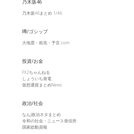
乃木坂46
乃木坂46まとめ 1/46
噂/ゴシップ
大地震・前兆・予言.com
投資/お金
FX2ちゃんねる
しょういち発電
仮想通貨まとめNews
政治/社会
なんJ政治ネタまとめ
令和の社会・ニュース発信所
国家総動員報