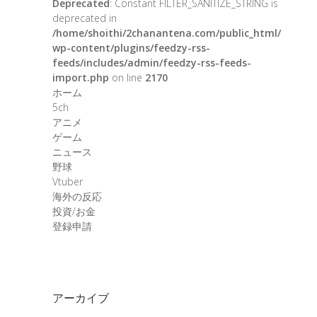
Deprecated
: Constant FILTER_SANITIZE_STRING is
deprecated in
/home/shoithi/2chanantena.com/public_html/
wp-content/plugins/feedzy-rss-
feeds/includes/admin/feedzy-rss-feeds-
import.php
on line
2170
ホーム
5ch
アニメ
ゲーム
ニュース
野球
Vtuber
海外の反応
投資/お金
登録申請
アーカイブ