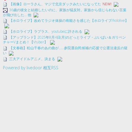
【画像】ローラさん、マジで北京ダックみたいになってた
NEW!
36歳の彼女と結婚したいのに、家族が猛反対。家族から信じられない言葉
が飛び出した… 他
【ホロライブ】改めてラジオ体操の有能さを感じた【ホロライブ/hololive】
【ホロライブ】ラプラス、youtubeに許される
【アップランド】2025年8月4日(月)のどっとライブ・ぶいぱい＆ガリベン
チャーVまとめ！【Vtuber】
【文春砲】松山千春のあの曲が……参院選自民候補の応援で公選法違反の疑
い
三大アイドルアニメ、決まる
Powered by livedoor 相互RSS