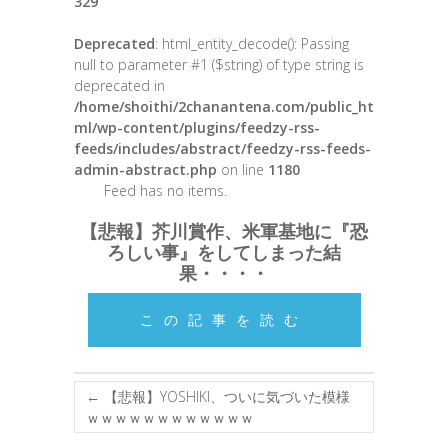
329
Deprecated
: html_entity_decode(): Passing
null to parameter #1 ($string) of type string is
deprecated in
/home/shoithi/2chanantena.com/public_ht
ml/wp-content/plugins/feedzy-rss-
feeds/includes/abstract/feedzy-rss-feeds-
admin-abstract.php
on line
1180
Feed has no items.
【悲報】芥川賞作、米軍基地に『恐
ろしい事』をしてしまった結
果・・・・
この記事を読む
←
【悲報】YOSHIKI、ついに気づいた模様
ｗｗｗｗｗｗｗｗｗｗｗｗ