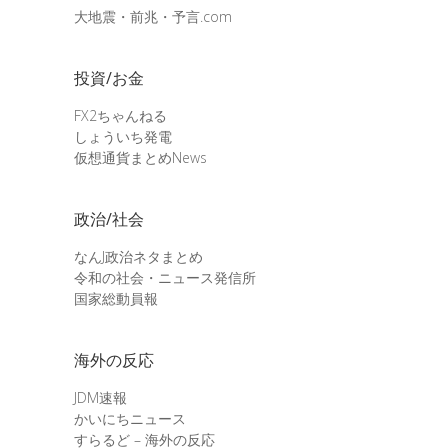
大地震・前兆・予言.com
投資/お金
FX2ちゃんねる
しょういち発電
仮想通貨まとめNews
政治/社会
なんJ政治ネタまとめ
令和の社会・ニュース発信所
国家総動員報
海外の反応
JDM速報
かいにちニュース
すらるど – 海外の反応