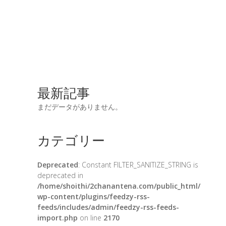
最新記事
まだデータがありません。
カテゴリー
Deprecated
: Constant FILTER_SANITIZE_STRING is
deprecated in
/home/shoithi/2chanantena.com/public_html/
wp-content/plugins/feedzy-rss-
feeds/includes/admin/feedzy-rss-feeds-
import.php
on line
2170