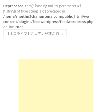
Deprecated
: trim(): Passing null to parameter #1
($string) of type string is deprecated in
/home/shoithi/2chanantena.com/public_html/wp-
content/plugins/feedwordpress/feedwordpress.php
on line
2022
【ホロライブ】こよアン発狂24時
→