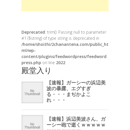
Deprecated
: trim(): Passing null to parameter
#1 ($string) of type string is deprecated in
/home/shoithi/2chanantena.com/public_ht
ml/wp-
content/plugins/feedwordpress/feedword
press.php
on line
2022
殿堂入り