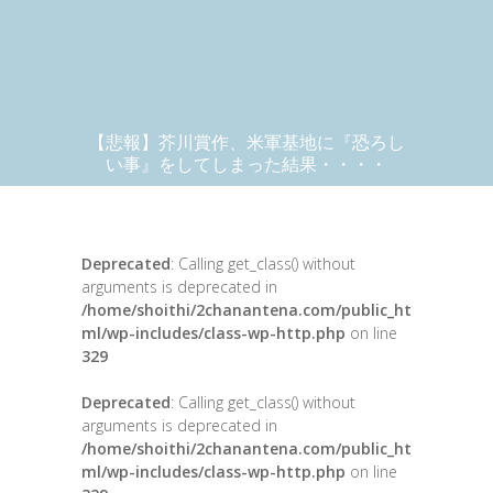
【悲報】芥川賞作、米軍基地に『恐ろし
い事』をしてしまった結果・・・・
Deprecated
: Calling get_class() without
arguments is deprecated in
/home/shoithi/2chanantena.com/public_ht
ml/wp-includes/class-wp-http.php
on line
329
Deprecated
: Calling get_class() without
arguments is deprecated in
/home/shoithi/2chanantena.com/public_ht
ml/wp-includes/class-wp-http.php
on line