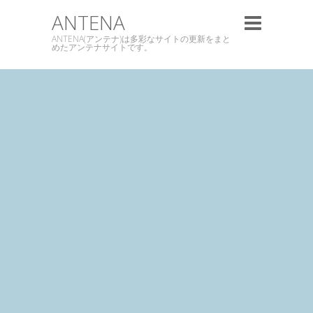
ANTENA
ANTENA(アンテナ)は多彩なサイトの更新をまと
めたアンテナサイトです。