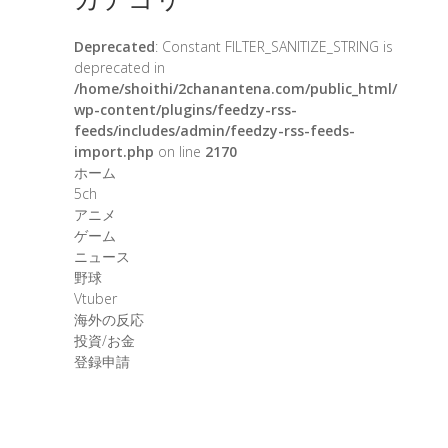
Deprecated
: Constant FILTER_SANITIZE_STRING is
deprecated in
/home/shoithi/2chanantena.com/public_html/
wp-content/plugins/feedzy-rss-
feeds/includes/admin/feedzy-rss-feeds-
import.php
on line
2170
ホーム
5ch
アニメ
ゲーム
ニュース
野球
Vtuber
海外の反応
投資/お金
登録申請