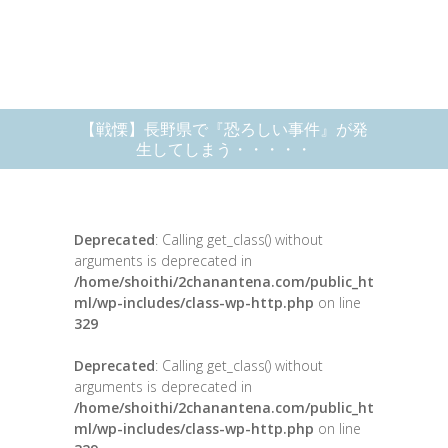
【戦慄】長野県で『恐ろしい事件』が発
生してしまう・・・・・
Deprecated
: Calling get_class() without
arguments is deprecated in
/home/shoithi/2chanantena.com/public_ht
ml/wp-includes/class-wp-http.php
on line
329
Deprecated
: Calling get_class() without
arguments is deprecated in
/home/shoithi/2chanantena.com/public_ht
ml/wp-includes/class-wp-http.php
on line