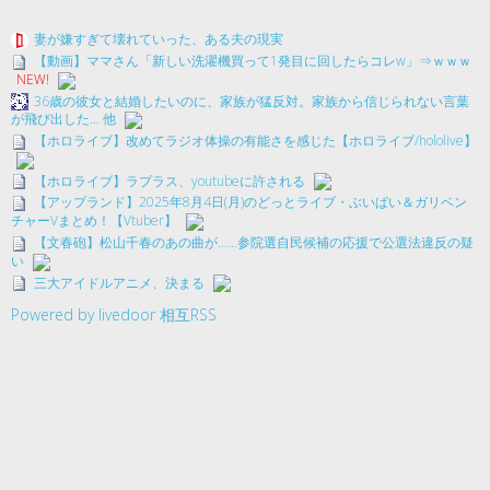
妻が嫌すぎて壊れていった、ある夫の現実
【動画】ママさん「新しい洗濯機買って1発目に回したらコレw」⇒ｗｗｗ
NEW!
36歳の彼女と結婚したいのに、家族が猛反対。家族から信じられない言葉
が飛び出した… 他
【ホロライブ】改めてラジオ体操の有能さを感じた【ホロライブ/hololive】
【ホロライブ】ラプラス、youtubeに許される
【アップランド】2025年8月4日(月)のどっとライブ・ぶいぱい＆ガリベン
チャーVまとめ！【Vtuber】
【文春砲】松山千春のあの曲が……参院選自民候補の応援で公選法違反の疑
い
三大アイドルアニメ、決まる
Powered by livedoor 相互RSS