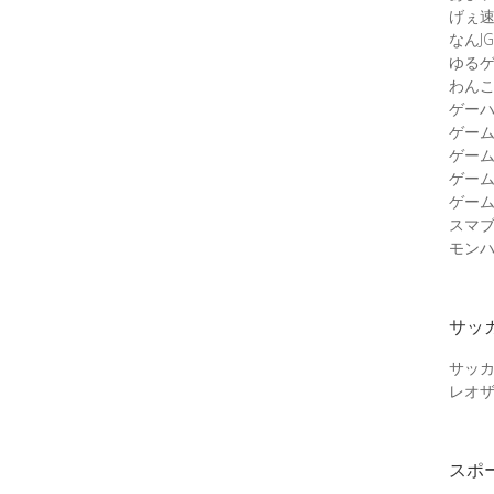
げぇ
なんJG
ゆる
わん
ゲーハ
ゲー
ゲー
ゲー
ゲーム
スマ
モンハ
サッ
サッ
レオ
スポ