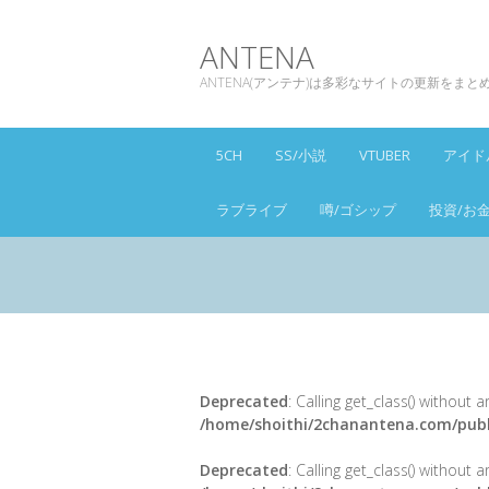
ANTENA
ANTENA(アンテナ)は多彩なサイトの更新をま
5CH
SS/小説
VTUBER
アイド
ラブライブ
噂/ゴシップ
投資/お
Deprecated
: Calling get_class() without
/home/shoithi/2chanantena.com/publ
Deprecated
: Calling get_class() without