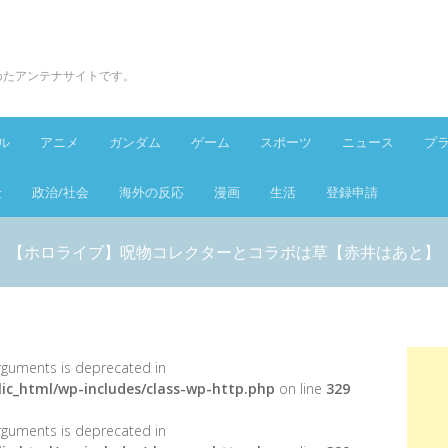
とめたアンテナサイトです。
ル
アニメ
ガンダム
ゲーム
スポーツ
ニュース
プ
金
政治/社会
海外の反応
漫画
生活
登録申請
【ホロライブ】呪物コレクターとコラボは草【赤井はあと】
 arguments is deprecated in
ic_html/wp-includes/class-wp-http.php
on line
329
 arguments is deprecated in