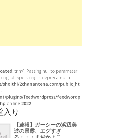
cated
: trim(): Passing null to parameter
tring) of type string is deprecated in
/shoithi/2chanantena.com/public_ht
-
nt/plugins/feedwordpress/feedwordp
php
on line
2022
堂入り