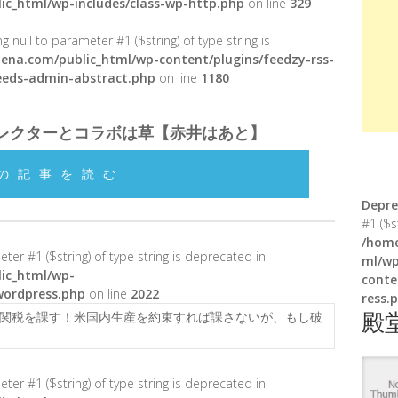
ic_html/wp-includes/class-wp-http.php
on line
329
g null to parameter #1 ($string) of type string is
ena.com/public_html/wp-content/plugins/feedzy-rss-
feeds-admin-abstract.php
on line
1180
レクターとコラボは草【赤井はあと】
の記事を読む
Depre
#1 ($s
/home
meter #1 ($string) of type string is deprecated in
ml/wp
ic_html/wp-
conte
wordpress.php
on line
2022
ress.
殿
％関税を課す！米国内生産を約束すれば課さないが、もし破
meter #1 ($string) of type string is deprecated in