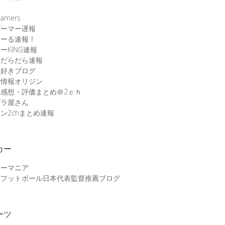
速
amers
ゲーマー遅報
こーる速報！
ーKING速報
ムだらだら速報
ム好きブログ
ム情報オリジン
感想・評価まとめ＠2ｃｈ
ブラ屋さん
ン2chまとめ速報
カー
カーマニア
ザフットボール日本代表監督推薦ブログ
ーツ