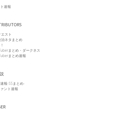
速
ット速報
TRIBUTORS
クエスト
政治ネタまとめ
速！
Tuberまとめ・ダークネス
Tuberまとめ速報
小説
速報-SSまとめ-
ファント速報
BER