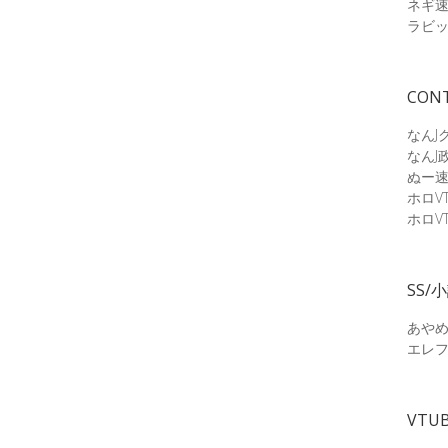
ネギ
ラビ
CON
なんJ
なんJ
ぬー
ホロV
ホロV
SS/
あやめ
エレ
VTU