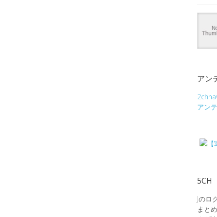
アン
2chna
アン
5CH
Jのロ
まと