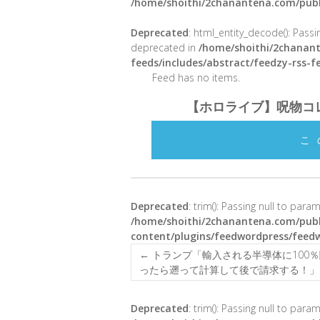
/home/shoithi/2chanantena.com/publ
Deprecated
: html_entity_decode(): Passin
deprecated in
/home/shoithi/2chanant
feeds/includes/abstract/feedzy-rss-
Feed has no items.
【ホロライブ】呪物コ
こ
Deprecated
: trim(): Passing null to para
/home/shoithi/2chanantena.com/publ
content/plugins/feedwordpress/feed
←
トランプ「輸入される半導体に100
ったら遡って計算して後で請求する！」
Deprecated
: trim(): Passing null to para