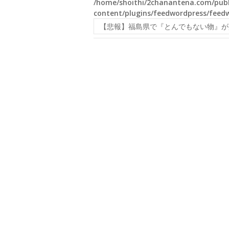
/home/shoithi/2chanantena.com/publ
content/plugins/feedwordpress/feed
【悲報】福島県で『とんでもない物』