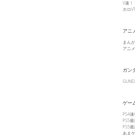
V速！
ホロV
アニ
まん
アニ
ガン
GUN
ゲー
PS4
PS5
PS5
あま