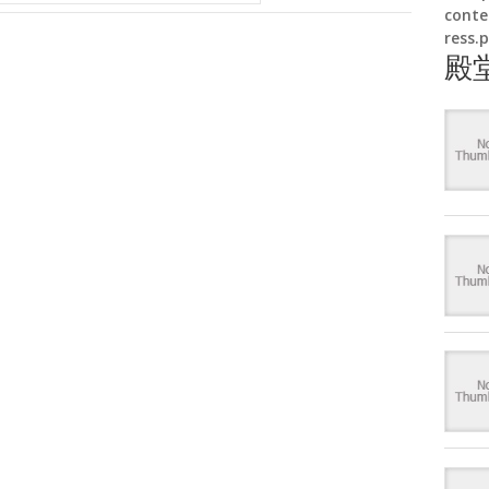
conte
ress.
殿