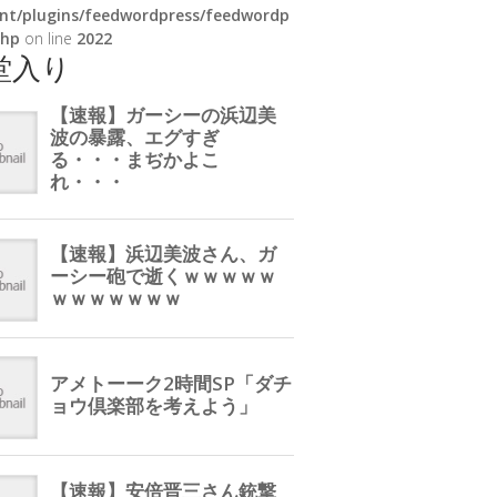
nt/plugins/feedwordpress/feedwordp
php
on line
2022
堂入り