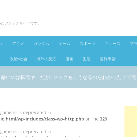
とめたアンテナサイトです。
ル
アニメ
ガンダム
ゲーム
スポーツ
ニュース
プ
金
政治/社会
海外の反応
漫画
生活
登録申請
、悪いのは転売ヤーだが…マックもこうなるのをわかった上で売
 arguments is deprecated in
ic_html/wp-includes/class-wp-http.php
on line
329
 arguments is deprecated in