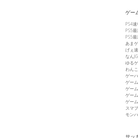
ゲー
PS4
PS5
PS5
あま
げぇ
なんJG
ゆる
わん
ゲーハ
ゲー
ゲー
ゲー
ゲーム
スマ
モンハ
サッ