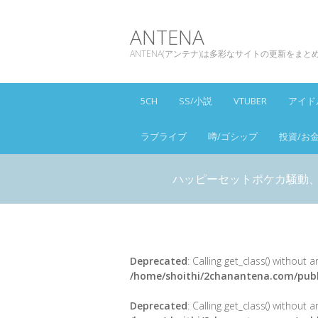
ANTENA
ANTENA(アンテナ)は多彩なサイトの更新をま
5CH
SS/小説
VTUBER
アイド
ラブライブ
噂/ゴシップ
投資/お
ハッピーセットポケカ騒動
Deprecated
: Calling get_class() without
/home/shoithi/2chanantena.com/publ
Deprecated
: Calling get_class() without