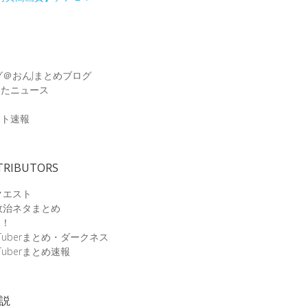
グ＠おんJまとめブログ
めたニュース
速
ット速報
TRIBUTORS
クエスト
政治ネタまとめ
速！
Tuberまとめ・ダークネス
Tuberまとめ速報
小説