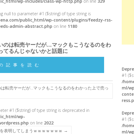
ic_html/wp-includes/class-wp-http.php
on line
329
g null to parameter #1 ($string) of type string is
ena.com/public_html/wp-content/plugins/feedzy-rss-
feeds-admin-abstract.php
on line
1180
いのは転売ヤーだが…マックもこうなるのをわ
ってるんじゃないかと話題に
の記事を読む
Depre
#1 ($s
/home
は転売ヤーだが…マックもこうなるのをわかった上で売っ
ml/wp
conte
ress.
meter #1 ($string) of type string is deprecated in
Depre
ic_html/wp-
#1 ($s
wordpress.php
on line
2022
/home
ちを表明してしまうｗｗｗｗｗｗｗ
→
ml/wp