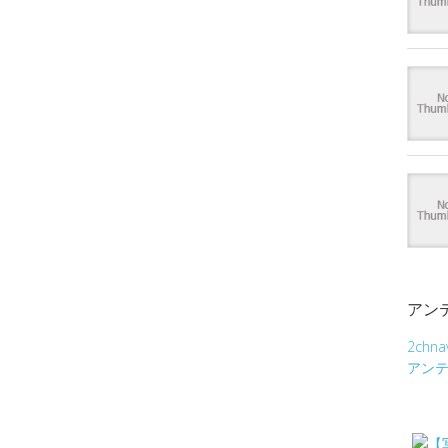
アン
2chna
アン