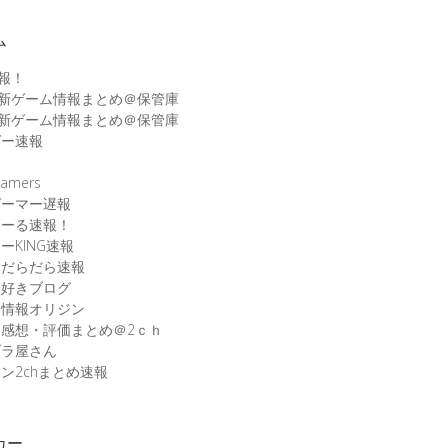
ム
速報！
最新ゲーム情報まとめ＠保管庫
最新ゲーム情報まとめ＠保管庫
ゲー速報
速
amers
ゲーマー遅報
こーる速報！
ーKING速報
ムだらだら速報
ム好きブログ
ム情報オリジン
感想・評価まとめ＠2ｃｈ
ブラ屋さん
ン2chまとめ速報
カー