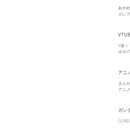
あやめ
エレ
VTU
V速！
ホロV
アニ
まん
アニ
ガン
GUN