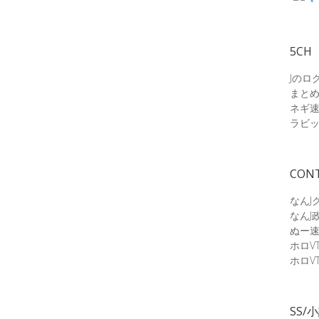
5CH
Jのロ
まと
ネギ
ラビ
CON
なんJ
なんJ
ぬー
ホロV
ホロV
SS/