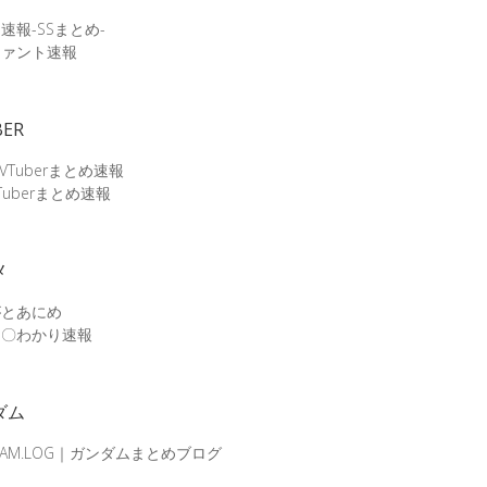
速報-SSまとめ-
ファント速報
BER
 VTuberまとめ速報
Tuberまとめ速報
メ
がとあにめ
メ〇わかり速報
ダム
DAM.LOG｜ガンダムまとめブログ