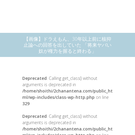
【画像】ドラえもん、30年以上前に核抑
止論への回答を出していた 「将来ヤバい
奴が権力を握ると終わる」
Deprecated
: Calling get_class() without
arguments is deprecated in
/home/shoithi/2chanantena.com/public_ht
ml/wp-includes/class-wp-http.php
on line
329
Deprecated
: Calling get_class() without
arguments is deprecated in
/home/shoithi/2chanantena.com/public_ht