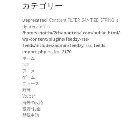
カテゴリー
Deprecated
: Constant FILTER_SANITIZE_STRING is
deprecated in
/home/shoithi/2chanantena.com/public_html/
wp-content/plugins/feedzy-rss-
feeds/includes/admin/feedzy-rss-feeds-
import.php
on line
2170
ホーム
5ch
アニメ
ゲーム
ニュース
野球
Vtuber
海外の反応
投資/お金
登録申請