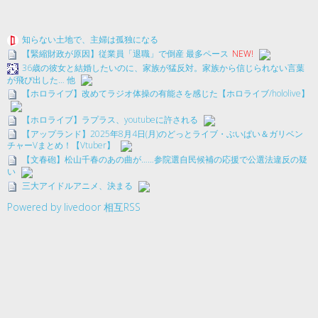
知らない土地で、主婦は孤独になる
【緊縮財政が原因】従業員「退職」で倒産 最多ペース
NEW!
36歳の彼女と結婚したいのに、家族が猛反対。家族から信じられない言葉
が飛び出した… 他
【ホロライブ】改めてラジオ体操の有能さを感じた【ホロライブ/hololive】
【ホロライブ】ラプラス、youtubeに許される
【アップランド】2025年8月4日(月)のどっとライブ・ぶいぱい＆ガリベン
チャーVまとめ！【Vtuber】
【文春砲】松山千春のあの曲が……参院選自民候補の応援で公選法違反の疑
い
三大アイドルアニメ、決まる
Powered by livedoor 相互RSS