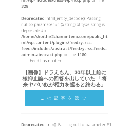
ml/wp-includes/class-wp-http.php
on line
329
Deprecated
: html_entity_decode(): Passing
null to parameter #1 ($string) of type string is
deprecated in
/home/shoithi/2chanantena.com/public_ht
ml/wp-content/plugins/feedzy-rss-
feeds/includes/abstract/feedzy-rss-feeds-
admin-abstract.php
on line
1180
Feed has no items.
【画像】ドラえもん、30年以上前に
核抑止論への回答を出していた 「将
来ヤバい奴が権力を握ると終わる」
この記事を読む
Deprecated
: trim(): Passing null to parameter #1