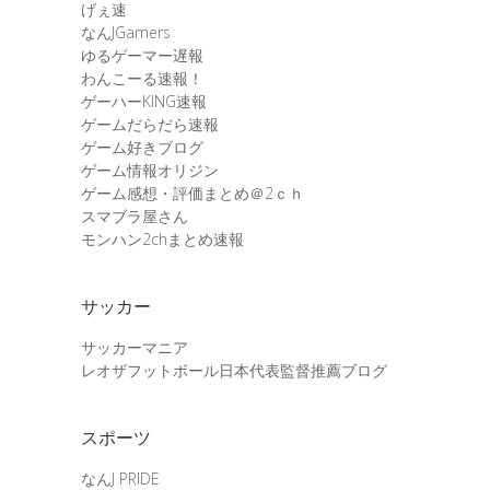
げぇ速
なんJGamers
ゆるゲーマー遅報
わんこーる速報！
ゲーハーKING速報
ゲームだらだら速報
ゲーム好きブログ
ゲーム情報オリジン
ゲーム感想・評価まとめ＠2ｃｈ
スマブラ屋さん
モンハン2chまとめ速報
サッカー
サッカーマニア
レオザフットボール日本代表監督推薦ブログ
スポーツ
なんJ PRIDE