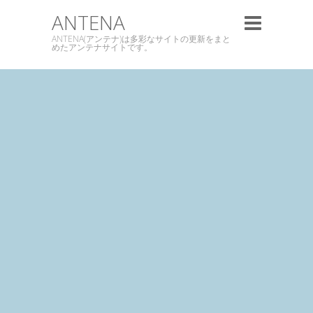
ANTENA
ANTENA(アンテナ)は多彩なサイトの更新をまと
めたアンテナサイトです。