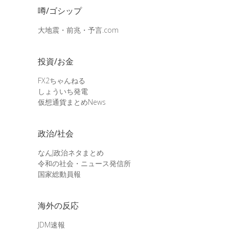
噂/ゴシップ
大地震・前兆・予言.com
投資/お金
FX2ちゃんねる
しょういち発電
仮想通貨まとめNews
政治/社会
なんJ政治ネタまとめ
令和の社会・ニュース発信所
国家総動員報
海外の反応
JDM速報