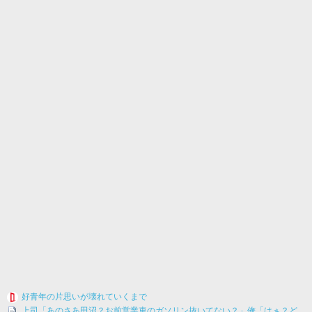
好青年の片思いが壊れていくまで
上司「あのさあ田沼？お前営業車のガソリン抜いてない？」俺「はぁ？ど