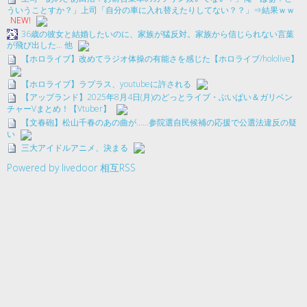
ういうことすか？」上司「自分の車に入れ替えたりしてない？？」⇒結果ｗｗ
NEW!
36歳の彼女と結婚したいのに、家族が猛反対。家族から信じられない言葉
が飛び出した… 他
【ホロライブ】改めてラジオ体操の有能さを感じた【ホロライブ/hololive】
【ホロライブ】ラプラス、youtubeに許される
【アップランド】2025年8月4日(月)のどっとライブ・ぶいぱい＆ガリベン
チャーVまとめ！【Vtuber】
【文春砲】松山千春のあの曲が……参院選自民候補の応援で公選法違反の疑
い
三大アイドルアニメ、決まる
Powered by livedoor 相互RSS