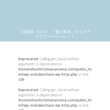
【速報】AKB48、『重大発表』キタァア
アアアーーーーー！！
Deprecated
: Calling get_class() without
arguments is deprecated in
/home/shoithi/2chanantena.com/public_ht
ml/wp-includes/class-wp-http.php
on line
329
Deprecated
: Calling get_class() without
arguments is deprecated in
/home/shoithi/2chanantena.com/public_ht
ml/wp-includes/class-wp-http.php
on line