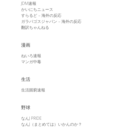
JDM速報
かいにちニュース
すらるど – 海外の反応
ガラパゴスジャパン – 海外の反応
翻訳ちゃんねる
漫画
ねいろ速報
マンガ中毒
生活
生活困窮速報
野球
なんJ PRIDE
なんJ（まとめては）いかんのか？