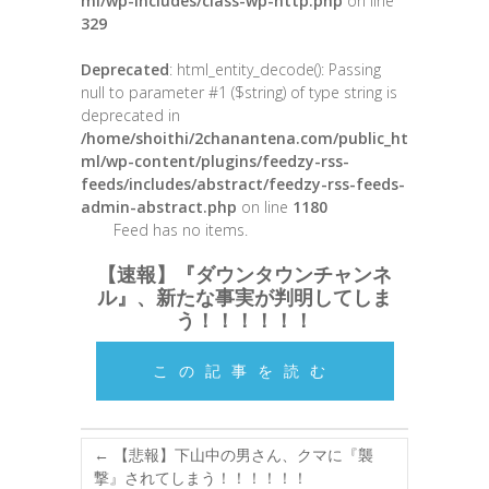
ml/wp-includes/class-wp-http.php
on line
329
Deprecated
: html_entity_decode(): Passing
null to parameter #1 ($string) of type string is
deprecated in
/home/shoithi/2chanantena.com/public_ht
ml/wp-content/plugins/feedzy-rss-
feeds/includes/abstract/feedzy-rss-feeds-
admin-abstract.php
on line
1180
Feed has no items.
【速報】『ダウンタウンチャンネ
ル』、新たな事実が判明してしま
う！！！！！！
この記事を読む
←
【悲報】下山中の男さん、クマに『襲
撃』されてしまう！！！！！！