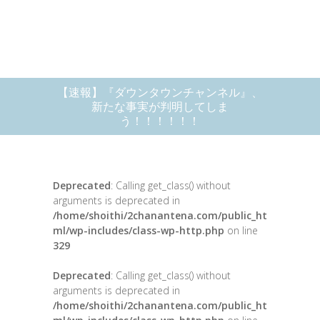
【速報】『ダウンタウンチャンネル』、
新たな事実が判明してしま
う！！！！！！
Deprecated
: Calling get_class() without
arguments is deprecated in
/home/shoithi/2chanantena.com/public_ht
ml/wp-includes/class-wp-http.php
on line
329
Deprecated
: Calling get_class() without
arguments is deprecated in
/home/shoithi/2chanantena.com/public_ht