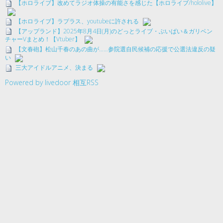
【ホロライブ】改めてラジオ体操の有能さを感じた【ホロライブ/hololive】
【ホロライブ】ラプラス、youtubeに許される
【アップランド】2025年8月4日(月)のどっとライブ・ぶいぱい＆ガリベン
チャーVまとめ！【Vtuber】
【文春砲】松山千春のあの曲が……参院選自民候補の応援で公選法違反の疑
い
三大アイドルアニメ、決まる
Powered by livedoor 相互RSS