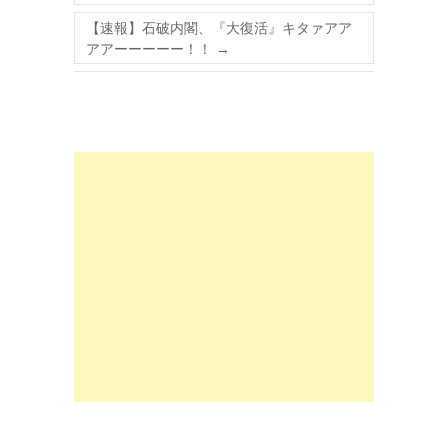
【速報】石破内閣、『大復活』キタァアア
アアーーーーー！！
→