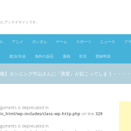
とめたアンテナサイトです。
ル
アニメ
ガンダム
ゲーム
スポーツ
ニュース
プ
金
政治/社会
海外の反応
漫画
生活
登録申請
報】カンニング竹山さんに『異変』が起こってしまう・・・・
 arguments is deprecated in
ic_html/wp-includes/class-wp-http.php
on line
329
 arguments is deprecated in