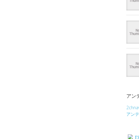
アン
2chna
アン