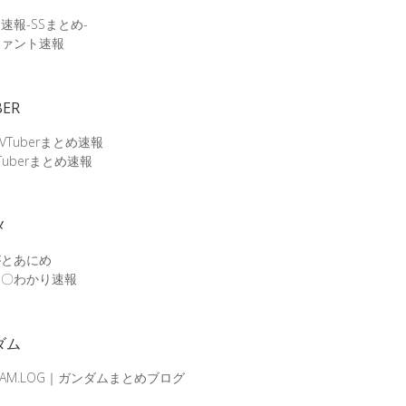
速報-SSまとめ-
ファント速報
BER
 VTuberまとめ速報
Tuberまとめ速報
メ
がとあにめ
メ〇わかり速報
ダム
DAM.LOG｜ガンダムまとめブログ