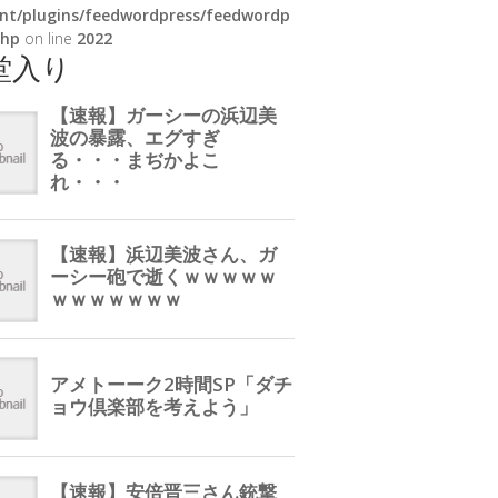
nt/plugins/feedwordpress/feedwordp
php
on line
2022
堂入り