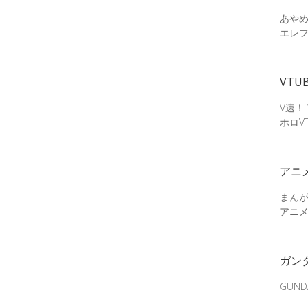
あやめ
エレ
VTU
V速！
ホロV
アニ
まん
アニ
ガン
GUN