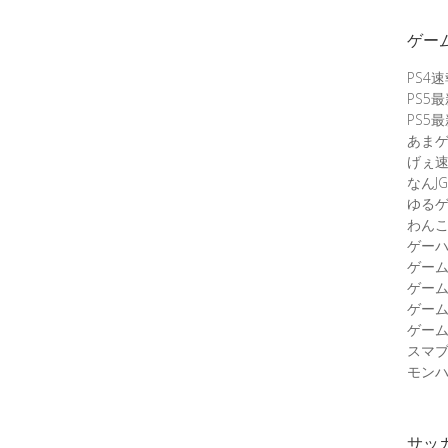
ゲー
PS4
PS5
PS5
あま
げぇ
なんJG
ゆる
わん
ゲーハ
ゲー
ゲー
ゲー
ゲーム
スマ
モンハ
サッ