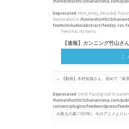
/home/shoithi/2chanantena.com/publ
Deprecated
: html_entity_decode(): Passin
deprecated in
/home/shoithi/2chanant
feeds/includes/abstract/feedzy-rss-
Feed has no items.
【速報】カンニング竹山さ
こ
←
【動画】木村拓哉さん、初めて『家
Deprecated
: trim(): Passing null to para
/home/shoithi/2chanantena.com/publ
content/plugins/feedwordpress/feed
火垂るの墓(1988年)、今のアニメより