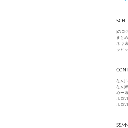
5CH
Jのロ
まと
ネギ
ラビ
CON
なんJ
なんJ
ぬー
ホロV
ホロV
SS/