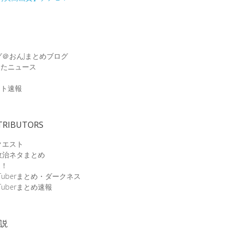
グ＠おんJまとめブログ
めたニュース
速
ット速報
TRIBUTORS
クエスト
政治ネタまとめ
速！
Tuberまとめ・ダークネス
Tuberまとめ速報
小説