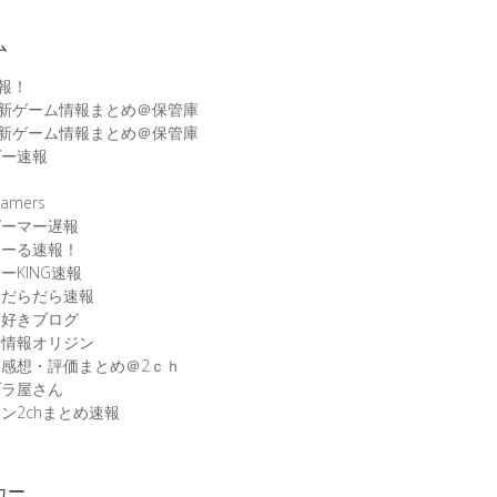
ム
速報！
最新ゲーム情報まとめ＠保管庫
最新ゲーム情報まとめ＠保管庫
ゲー速報
速
amers
ゲーマー遅報
こーる速報！
ーKING速報
ムだらだら速報
ム好きブログ
ム情報オリジン
感想・評価まとめ＠2ｃｈ
ブラ屋さん
ン2chまとめ速報
カー