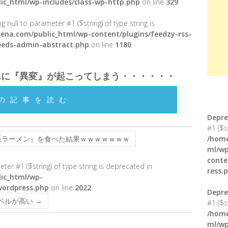
ic_html/wp-includes/class-wp-http.php
on line
329
g null to parameter #1 ($string) of type string is
ena.com/public_html/wp-content/plugins/feedzy-rss-
feeds-admin-abstract.php
on line
1180
んに『異変』が起こってしまう・・・・・・
の記事を読む
Depre
#1 ($s
系ラーメン』を食べた結果ｗｗｗｗｗｗｗ
/home
ml/wp
conte
meter #1 ($string) of type string is deprecated in
ress.
ic_html/wp-
wordpress.php
on line
2022
Depre
レベルが高い
→
#1 ($s
/home
ml/wp