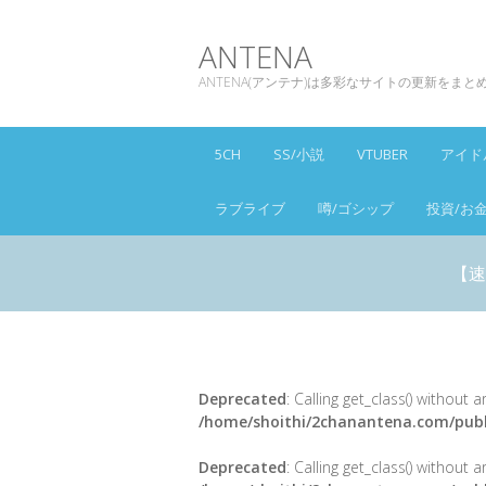
ANTENA
ANTENA(アンテナ)は多彩なサイトの更新をま
5CH
SS/小説
VTUBER
アイド
ラブライブ
噂/ゴシップ
投資/お
【速
Deprecated
: Calling get_class() without
/home/shoithi/2chanantena.com/publ
Deprecated
: Calling get_class() without