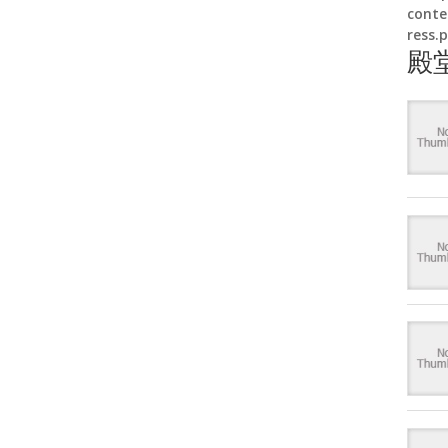
conte
ress.
殿