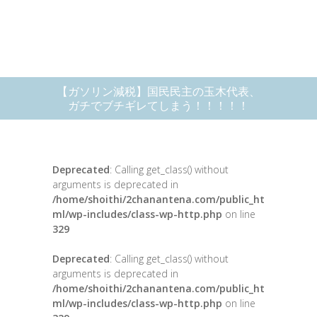
【ガソリン減税】国民民主の玉木代表、
ガチでブチギレてしまう！！！！！
Deprecated
: Calling get_class() without
arguments is deprecated in
/home/shoithi/2chanantena.com/public_ht
ml/wp-includes/class-wp-http.php
on line
329
Deprecated
: Calling get_class() without
arguments is deprecated in
/home/shoithi/2chanantena.com/public_ht
ml/wp-includes/class-wp-http.php
on line