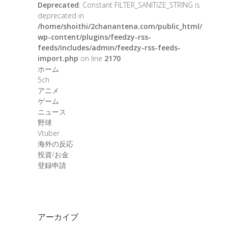
Deprecated
: Constant FILTER_SANITIZE_STRING is
deprecated in
/home/shoithi/2chanantena.com/public_html/
wp-content/plugins/feedzy-rss-
feeds/includes/admin/feedzy-rss-feeds-
import.php
on line
2170
ホーム
5ch
アニメ
ゲーム
ニュース
野球
Vtuber
海外の反応
投資/お金
登録申請
アーカイブ