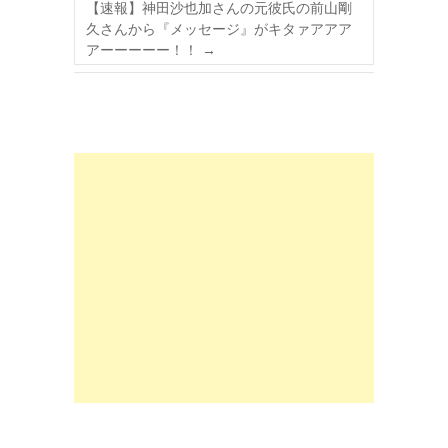
【速報】神田沙也加さんの元彼氏の前山剛
久さんから『メッセージ』がキタァアアア
アーーーーー！！
→