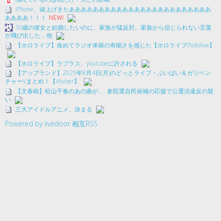
iPhone、値上げきたああああああああああああああああああああああああ
ああああ！！！
NEW!
36歳の彼女と結婚したいのに、家族が猛反対。家族から信じられない言葉
が飛び出した… 他
【ホロライブ】改めてラジオ体操の有能さを感じた【ホロライブ/hololive】
【ホロライブ】ラプラス、youtubeに許される
【アップランド】2025年8月4日(月)のどっとライブ・ぶいぱい＆ガリベン
チャーVまとめ！【Vtuber】
【文春砲】松山千春のあの曲が……参院選自民候補の応援で公選法違反の疑
い
三大アイドルアニメ、決まる
Powered by livedoor 相互RSS