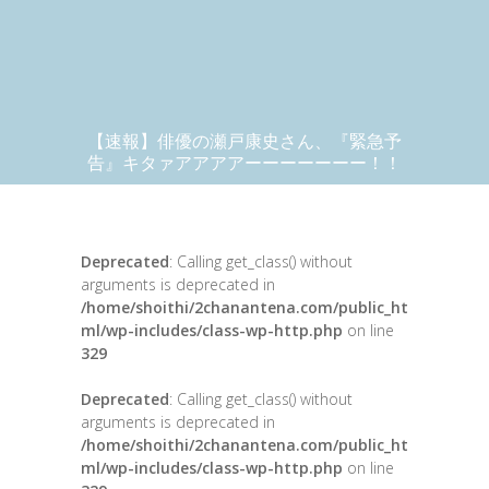
【速報】俳優の瀬戸康史さん、『緊急予
告』キタァアアアアーーーーーーー！！
Deprecated
: Calling get_class() without
arguments is deprecated in
/home/shoithi/2chanantena.com/public_ht
ml/wp-includes/class-wp-http.php
on line
329
Deprecated
: Calling get_class() without
arguments is deprecated in
/home/shoithi/2chanantena.com/public_ht
ml/wp-includes/class-wp-http.php
on line