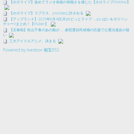
【ホロライブ】改めてラジオ体操の有能さを感じた【ホロライブ/hololive】
【ホロライブ】ラプラス、youtubeに許される
【アップランド】2025年8月4日(月)のどっとライブ・ぶいぱい＆ガリベン
チャーVまとめ！【Vtuber】
【文春砲】松山千春のあの曲が……参院選自民候補の応援で公選法違反の疑
い
三大アイドルアニメ、決まる
Powered by livedoor 相互RSS