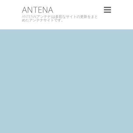
ANTENA
ANTENA(アンテナ)は多彩なサイトの更新をまと
めたアンテナサイトです。