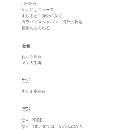
JDM速報
かいにちニュース
すらるど – 海外の反応
ガラパゴスジャパン – 海外の反応
翻訳ちゃんねる
漫画
ねいろ速報
マンガ中毒
生活
生活困窮速報
野球
なんJ PRIDE
なんJ（まとめては）いかんのか？