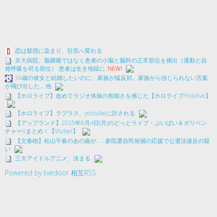
恋は疑惑に染まり、狂気へ変わる
京大病院、脳腫瘍ではなく患者の小脳と脳幹の正常部位を摘出（運動と自
発呼吸を司る部位） 患者は生き地獄に
NEW!
36歳の彼女と結婚したいのに、家族が猛反対。家族から信じられない言葉
が飛び出した… 他
【ホロライブ】改めてラジオ体操の有能さを感じた【ホロライブ/hololive】
【ホロライブ】ラプラス、youtubeに許される
【アップランド】2025年8月4日(月)のどっとライブ・ぶいぱい＆ガリベン
チャーVまとめ！【Vtuber】
【文春砲】松山千春のあの曲が……参院選自民候補の応援で公選法違反の疑
い
三大アイドルアニメ、決まる
Powered by livedoor 相互RSS