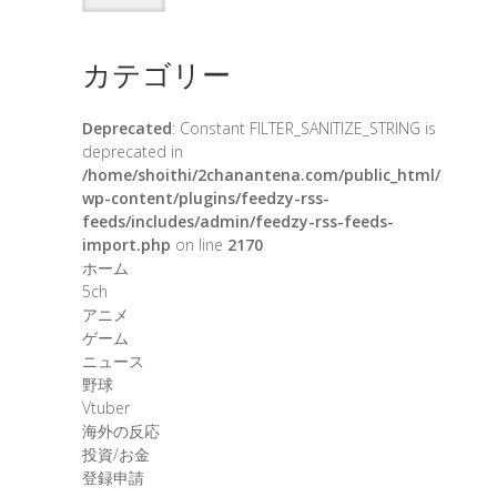
カテゴリー
Deprecated
: Constant FILTER_SANITIZE_STRING is
deprecated in
/home/shoithi/2chanantena.com/public_html/
wp-content/plugins/feedzy-rss-
feeds/includes/admin/feedzy-rss-feeds-
import.php
on line
2170
ホーム
5ch
アニメ
ゲーム
ニュース
野球
Vtuber
海外の反応
投資/お金
登録申請