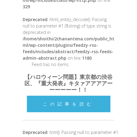
ml/wp-includes/class-wp-http.php
on line
329
Deprecated
: html_entity_decode(): Passing
null to parameter #1 ($string) of type string is
deprecated in
/home/shoithi/2chanantena.com/public_ht
ml/wp-content/plugins/feedzy-rss-
feeds/includes/abstract/feedzy-rss-feeds-
admin-abstract.php
on line
1180
Feed has no items.
【ハロウィーン問題】東京都の渋谷
区、『重大発表』キタァアアアアー
ーーーーー！！
この記事を読む
Deprecated
: trim(): Passing null to parameter #1