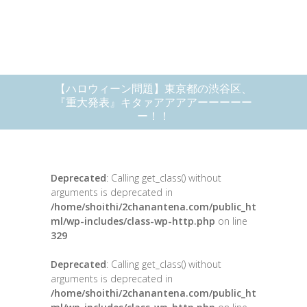
【ハロウィーン問題】東京都の渋谷区、
『重大発表』キタァアアアアーーーーー
ー！！
Deprecated
: Calling get_class() without
arguments is deprecated in
/home/shoithi/2chanantena.com/public_ht
ml/wp-includes/class-wp-http.php
on line
329
Deprecated
: Calling get_class() without
arguments is deprecated in
/home/shoithi/2chanantena.com/public_ht