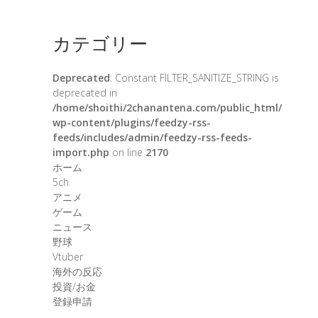
カテゴリー
Deprecated
: Constant FILTER_SANITIZE_STRING is
deprecated in
/home/shoithi/2chanantena.com/public_html/
wp-content/plugins/feedzy-rss-
feeds/includes/admin/feedzy-rss-feeds-
import.php
on line
2170
ホーム
5ch
アニメ
ゲーム
ニュース
野球
Vtuber
海外の反応
投資/お金
登録申請