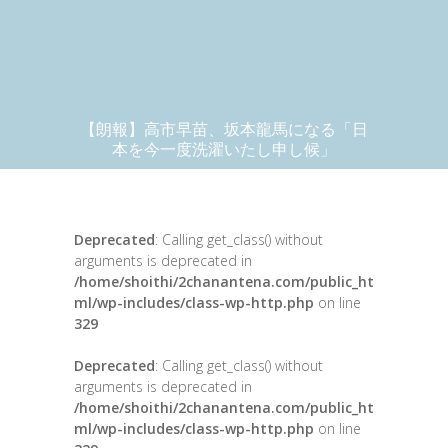
【朗報】高市早苗、坂本龍馬になる「日
本を今一度洗濯いたし申し候」
Deprecated
: Calling get_class() without
arguments is deprecated in
/home/shoithi/2chanantena.com/public_ht
ml/wp-includes/class-wp-http.php
on line
329
Deprecated
: Calling get_class() without
arguments is deprecated in
/home/shoithi/2chanantena.com/public_ht
ml/wp-includes/class-wp-http.php
on line