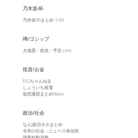
乃木坂46
乃木坂46まとめ 1/46
噂/ゴシップ
大地震・前兆・予言.com
投資/お金
FX2ちゃんねる
しょういち発電
仮想通貨まとめNews
政治/社会
なんJ政治ネタまとめ
令和の社会・ニュース発信所
国家総動員報