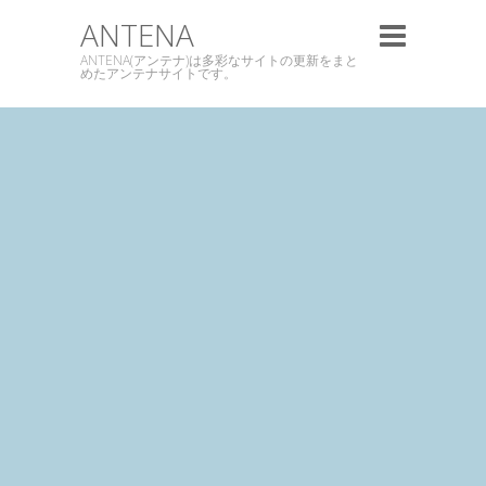
ANTENA
ANTENA(アンテナ)は多彩なサイトの更新をまと
めたアンテナサイトです。