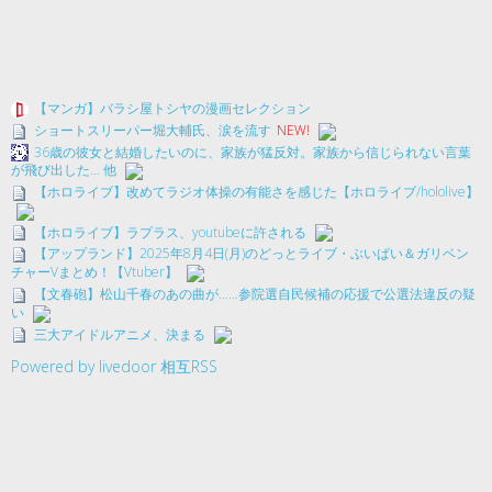
【マンガ】バラシ屋トシヤの漫画セレクション
ショートスリーパー堀大輔氏、涙を流す
NEW!
36歳の彼女と結婚したいのに、家族が猛反対。家族から信じられない言葉
が飛び出した… 他
【ホロライブ】改めてラジオ体操の有能さを感じた【ホロライブ/hololive】
【ホロライブ】ラプラス、youtubeに許される
【アップランド】2025年8月4日(月)のどっとライブ・ぶいぱい＆ガリベン
チャーVまとめ！【Vtuber】
【文春砲】松山千春のあの曲が……参院選自民候補の応援で公選法違反の疑
い
三大アイドルアニメ、決まる
Powered by livedoor 相互RSS