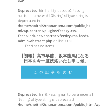
329
Deprecated
: html_entity_decode(): Passing
null to parameter #1 ($string) of type string is
deprecated in
/home/shoithi/2chanantena.com/public_ht
ml/wp-content/plugins/feedzy-rss-
feeds/includes/abstract/feedzy-rss-feeds-
admin-abstract.php
on line
1180
Feed has no items.
【朗報】高市早苗、坂本龍馬になる
「日本を今一度洗濯いたし申し候」
この記事を読む
Deprecated
: trim(): Passing null to parameter #1
($string) of type string is deprecated in
/home/shoithi/2chanantena.com/public_html/wp-