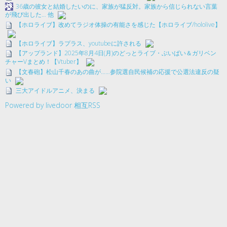
36歳の彼女と結婚したいのに、家族が猛反対。家族から信じられない言葉
が飛び出した… 他
【ホロライブ】改めてラジオ体操の有能さを感じた【ホロライブ/hololive】
【ホロライブ】ラプラス、youtubeに許される
【アップランド】2025年8月4日(月)のどっとライブ・ぶいぱい＆ガリベン
チャーVまとめ！【Vtuber】
【文春砲】松山千春のあの曲が……参院選自民候補の応援で公選法違反の疑
い
三大アイドルアニメ、決まる
Powered by livedoor 相互RSS