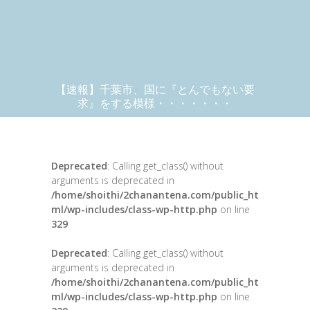
【速報】千葉市、国に『とんでもない要
求』をする模様・・・・・・・
Deprecated
: Calling get_class() without
arguments is deprecated in
/home/shoithi/2chanantena.com/public_ht
ml/wp-includes/class-wp-http.php
on line
329
Deprecated
: Calling get_class() without
arguments is deprecated in
/home/shoithi/2chanantena.com/public_ht
ml/wp-includes/class-wp-http.php
on line