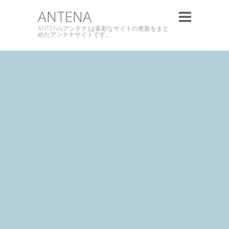
ANTENA
ANTENA(アンテナ)は多彩なサイトの更新をまと
めたアンテナサイトです。