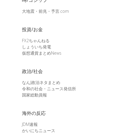
大地震・前兆・予言.com
投資/お金
FX2ちゃんねる
しょういち発電
仮想通貨まとめNews
政治/社会
なんJ政治ネタまとめ
令和の社会・ニュース発信所
国家総動員報
海外の反応
JDM速報
かいにちニュース