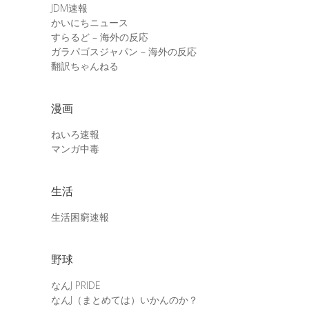
JDM速報
かいにちニュース
すらるど – 海外の反応
ガラパゴスジャパン – 海外の反応
翻訳ちゃんねる
漫画
ねいろ速報
マンガ中毒
生活
生活困窮速報
野球
なんJ PRIDE
なんJ（まとめては）いかんのか？