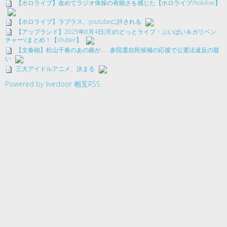
【ホロライブ】改めてラジオ体操の有能さを感じた【ホロライブ/hololive】
【ホロライブ】ラプラス、youtubeに許される
【アップランド】2025年8月4日(月)のどっとライブ・ぶいぱい＆ガリベン
チャーVまとめ！【Vtuber】
【文春砲】松山千春のあの曲が……参院選自民候補の応援で公選法違反の疑
い
三大アイドルアニメ、決まる
Powered by livedoor 相互RSS