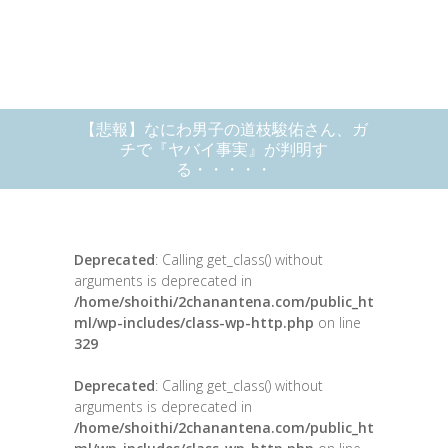
【悲報】なにわ男子の道枝駿佑さん、ガ
チで『ヤバイ事実』が判明す
る・・・・・
Deprecated
: Calling get_class() without
arguments is deprecated in
/home/shoithi/2chanantena.com/public_ht
ml/wp-includes/class-wp-http.php
on line
329
Deprecated
: Calling get_class() without
arguments is deprecated in
/home/shoithi/2chanantena.com/public_ht