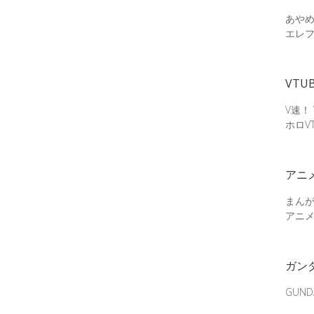
あやめ
エレ
VTU
V速！
ホロV
アニ
まん
アニ
ガン
GUN