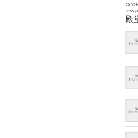
conte
ress.
殿