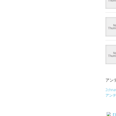
アン
2chna
アン