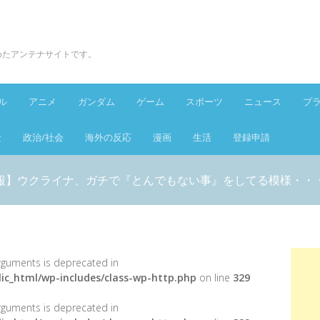
とめたアンテナサイトです。
ル
アニメ
ガンダム
ゲーム
スポーツ
ニュース
プ
金
政治/社会
海外の反応
漫画
生活
登録申請
報】ウクライナ、ガチで『とんでもない事』をしてる模様・・
 arguments is deprecated in
ic_html/wp-includes/class-wp-http.php
on line
329
 arguments is deprecated in