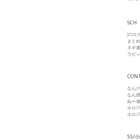
5CH
Jのロ
まと
ネギ
ラビ
CON
なんJ
なんJ
ぬー
ホロV
ホロV
SS/