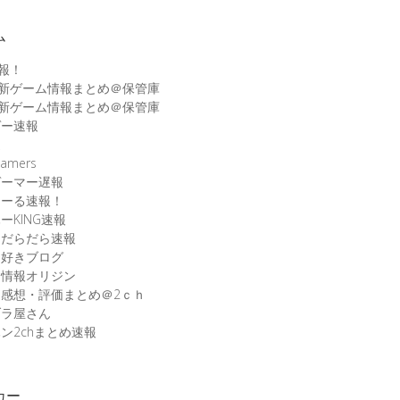
ム
速報！
最新ゲーム情報まとめ＠保管庫
最新ゲーム情報まとめ＠保管庫
ゲー速報
速
amers
ゲーマー遅報
こーる速報！
ーKING速報
ムだらだら速報
ム好きブログ
ム情報オリジン
感想・評価まとめ＠2ｃｈ
ブラ屋さん
ン2chまとめ速報
カー