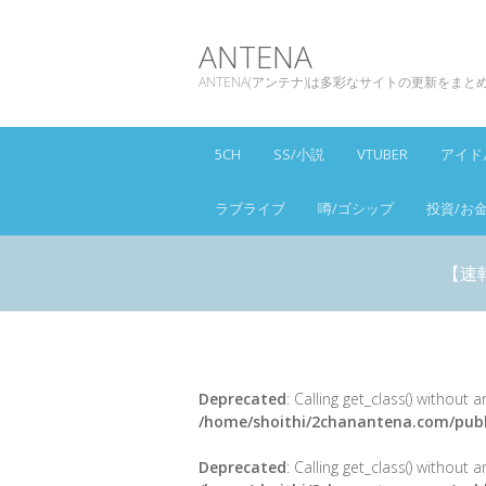
ANTENA
ANTENA(アンテナ)は多彩なサイトの更新をま
5CH
SS/小説
VTUBER
アイド
ラブライブ
噂/ゴシップ
投資/お
【速
Deprecated
: Calling get_class() without
/home/shoithi/2chanantena.com/publ
Deprecated
: Calling get_class() without