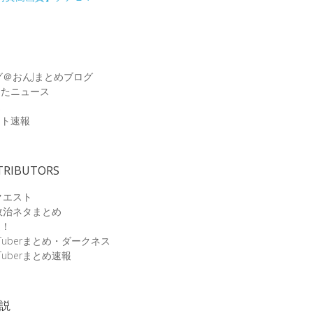
グ＠おんJまとめブログ
めたニュース
速
ット速報
TRIBUTORS
クエスト
政治ネタまとめ
速！
Tuberまとめ・ダークネス
Tuberまとめ速報
小説