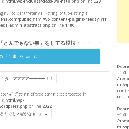
ic_html/wp-includes/class-wp-http.php
on line
329
g null to parameter #1 ($string) of type string is
ena.com/public_html/wp-content/plugins/feedzy-rss-
feeds-admin-abstract.php
on line
1180
『とんでもない事』をしてる模様・・・・・
の記事を読む
Depre
#1 ($s
』キタァアアアアーーーー！！
/home
ml/wp
conte
meter #1 ($string) of type string is deprecated in
ress.
ic_html/wp-
wordpress.php
on line
2022
Depre
る！でも立憲がなぁ…」
→
#1 ($s
/home
ml/wp