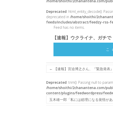
/home/shoithi/2chanantena.com/publ
Deprecated
: html_entity_decode(): Passin
deprecated in
/home/shoithi/2chanant
feeds/includes/abstract/feedzy-rss-
Feed has no items.
【速報】ウクライナ、ガチで
こ
←
【速報】宮迫博之さん、『緊急発表
Deprecated
: trim(): Passing null to para
/home/shoithi/2chanantena.com/publ
content/plugins/feedwordpress/feed
玉木雄一郎「私には総理になる覚悟があ