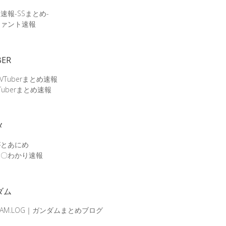
速報-SSまとめ-
ファント速報
BER
 VTuberまとめ速報
Tuberまとめ速報
メ
がとあにめ
メ〇わかり速報
ダム
DAM.LOG｜ガンダムまとめブログ