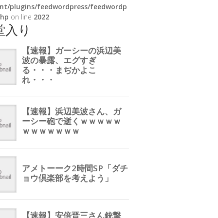
nt/plugins/feedwordpress/feedwordp
php
on line
2022
堂入り