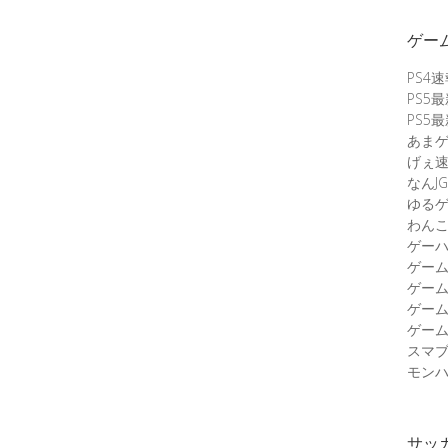
ゲー
PS4
PS5
PS5
あま
げぇ
なんJG
ゆる
わん
ゲーハ
ゲー
ゲー
ゲー
ゲーム
スマ
モンハ
サッ