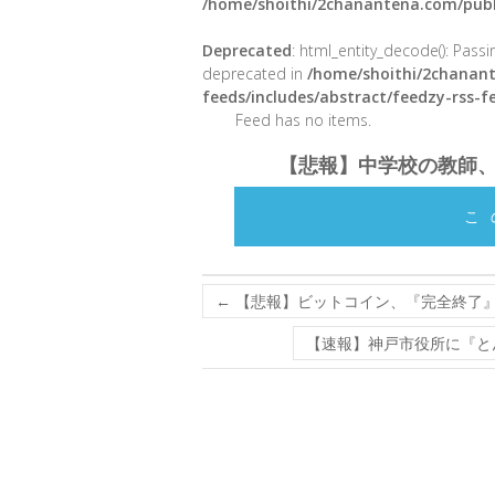
/home/shoithi/2chanantena.com/publ
Deprecated
: html_entity_decode(): Passin
deprecated in
/home/shoithi/2chanant
feeds/includes/abstract/feedzy-rss-
Feed has no items.
【悲報】中学校の教師
こ
←
【悲報】ビットコイン、『完全終了
【速報】神戸市役所に『と