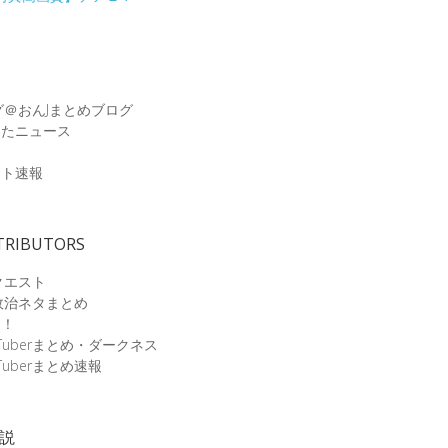
グ＠おんJまとめブログ
めたニュース
速
ット速報
TRIBUTORS
クエスト
政治ネタまとめ
速！
Tuberまとめ・ダークネス
Tuberまとめ速報
小説