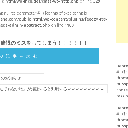
ic_html/wp-includes/class-wp-http.php
on line
329
g null to parameter #1 ($string) of type string is
ena.com/public_html/wp-content/plugins/feedzy-rss-
feeds-admin-abstract.php
on line
1180
、痛恨のミスをしてしまう！！！！！！
の記事を読む
Depre
#1 ($s
』のお知らせ・・・・・
/home
ml/wp
んでもない物』が爆誕すると判明するｗｗｗｗｗｗｗｗ
→
conte
ress.
Depre
#1 ($s
/home
ml/wp