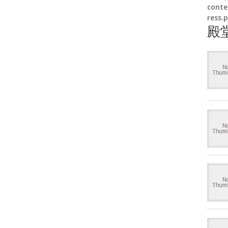
conte
ress.
殿