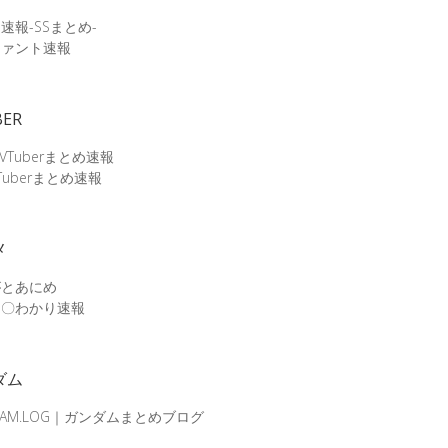
速報-SSまとめ-
ファント速報
BER
 VTuberまとめ速報
Tuberまとめ速報
メ
がとあにめ
メ〇わかり速報
ダム
DAM.LOG｜ガンダムまとめブログ