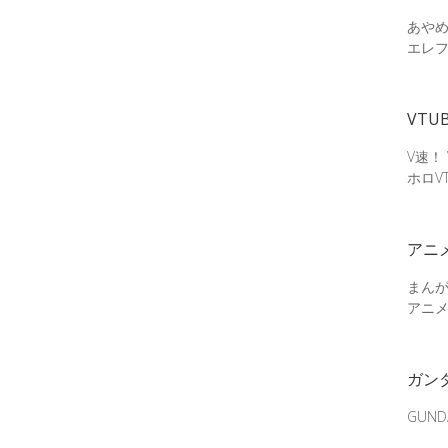
あやめ
エレ
VTU
V速！
ホロV
アニ
まん
アニ
ガン
GUN