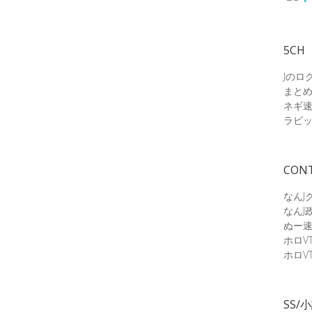
5CH
Jのロ
まと
ネギ
ラビ
CON
なんJ
なんJ
ぬー
ホロV
ホロV
SS/