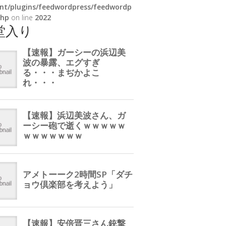
nt/plugins/feedwordpress/feedwordp
php
on line
2022
堂入り