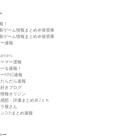
ム
速報！
最新ゲーム情報まとめ＠保管庫
最新ゲーム情報まとめ＠保管庫
ゲー速報
速
amers
ゲーマー遅報
こーる速報！
ーKING速報
ムだらだら速報
ム好きブログ
ム情報オリジン
感想・評価まとめ＠2ｃｈ
ブラ屋さん
ン2chまとめ速報
カー