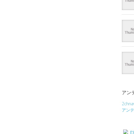
アン
2chna
アン