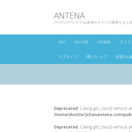
ANTENA
ANTENA(アンテナ)は多彩なサイトの更新をま
5CH
SS/小説
VTUBER
アイド
ラブライブ
噂/ゴシップ
投資/お
Deprecated
: Calling get_class() without
/home/shoithi/2chanantena.com/publ
Deprecated
: Calling get_class() without