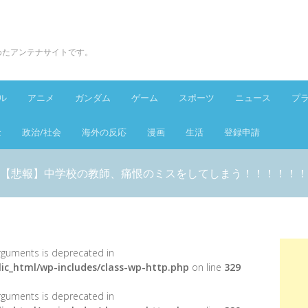
とめたアンテナサイトです。
ル
アニメ
ガンダム
ゲーム
スポーツ
ニュース
プ
金
政治/社会
海外の反応
漫画
生活
登録申請
【悲報】中学校の教師、痛恨のミスをしてしまう！！！！！！
 arguments is deprecated in
ic_html/wp-includes/class-wp-http.php
on line
329
 arguments is deprecated in