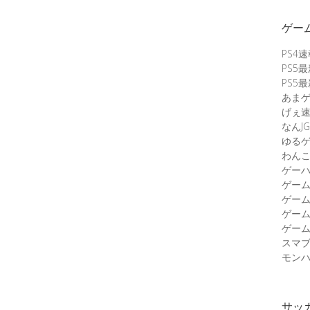
ゲー
PS4
PS5
PS5
あま
げぇ
なんJG
ゆる
わん
ゲーハ
ゲー
ゲー
ゲー
ゲーム
スマ
モンハ
サッ