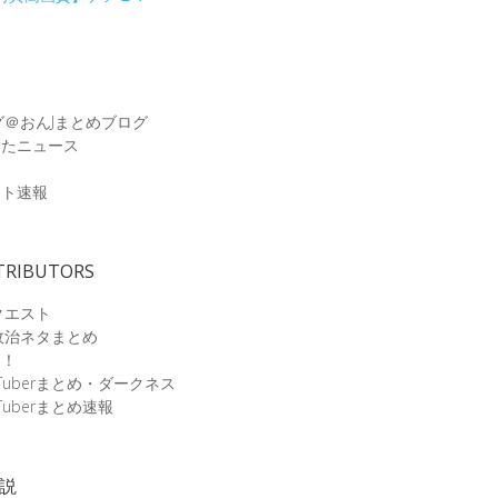
グ＠おんJまとめブログ
めたニュース
速
ット速報
TRIBUTORS
クエスト
政治ネタまとめ
速！
Tuberまとめ・ダークネス
Tuberまとめ速報
小説