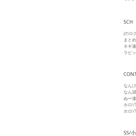
5CH
Jのロ
まと
ネギ
ラビ
CON
なんJ
なんJ
ぬー
ホロV
ホロV
SS/