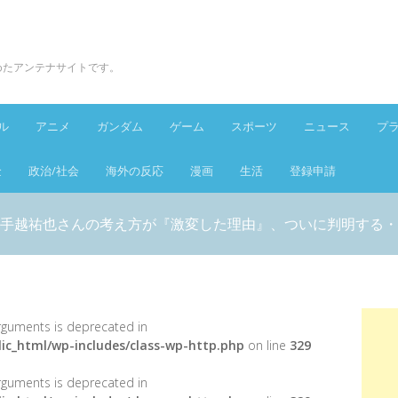
とめたアンテナサイトです。
ル
アニメ
ガンダム
ゲーム
スポーツ
ニュース
プ
金
政治/社会
海外の反応
漫画
生活
登録申請
手越祐也さんの考え方が『激変した理由』、ついに判明する・
 arguments is deprecated in
ic_html/wp-includes/class-wp-http.php
on line
329
 arguments is deprecated in