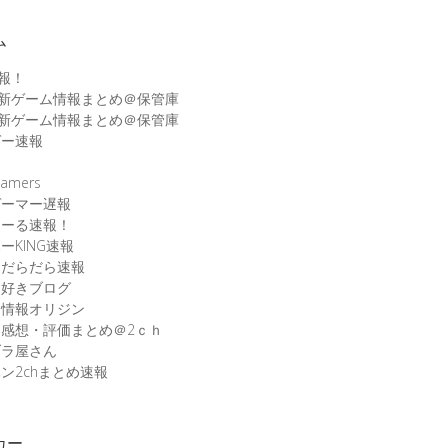
ム
速報！
最新ゲーム情報まとめ＠保管庫
最新ゲーム情報まとめ＠保管庫
ゲー速報
速
amers
ゲーマー遅報
こーる速報！
ーKING速報
ムだらだら速報
ム好きブログ
ム情報オリジン
感想・評価まとめ＠2ｃｈ
ブラ屋さん
ン2chまとめ速報
カー