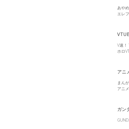
あやめ
エレ
VTU
V速！
ホロV
アニ
まん
アニ
ガン
GUN