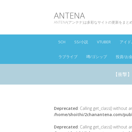
ANTENA
ANTENA(アンテナ)は多彩なサイトの更新をま
5CH
SS/小説
VTUBER
アイド
ラブライブ
噂/ゴシップ
投資/お
【衝撃】
Deprecated
: Calling get_class() without
/home/shoithi/2chanantena.com/publ
Deprecated
: Calling get_class() without