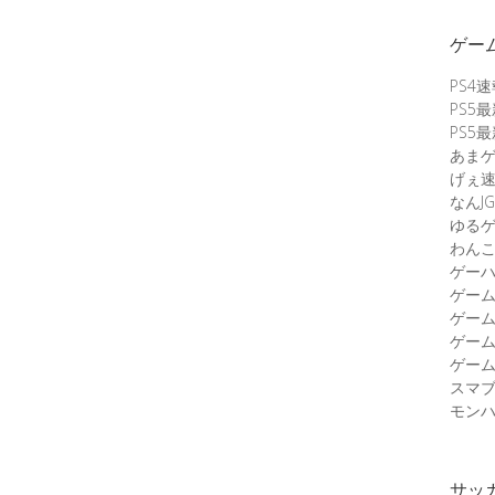
ゲー
PS4
PS5
PS5
あま
げぇ
なんJG
ゆる
わん
ゲーハ
ゲー
ゲー
ゲー
ゲーム
スマ
モンハ
サッ