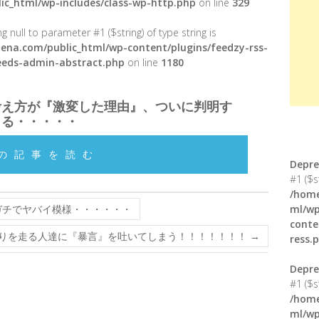
ic_html/wp-includes/class-wp-http.php
on line
329
g null to parameter #1 ($string) of type string is
ena.com/public_html/wp-content/plugins/feedzy-rss-
feeds-admin-abstract.php
on line
1180
考え方が『激変した理由』、ついに判明す
る・・・・・
の記事を読む
Depre
#1 ($s
/home
ガチでヤバイ模様・・・・・・
ml/wp
conte
りを走る人達に『暴言』を吐いてしまう！！！！！！！
→
ress.
Depre
#1 ($s
/home
ml/wp