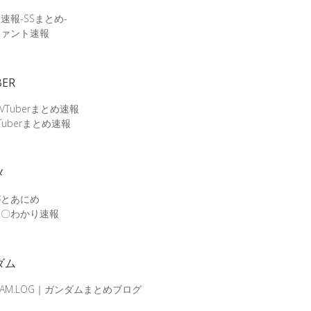
速報-SSまとめ-
ファント速報
BER
 VTuberまとめ速報
Tuberまとめ速報
メ
がとあにめ
メ〇わかり速報
ダム
DAM.LOG｜ガンダムまとめブログ