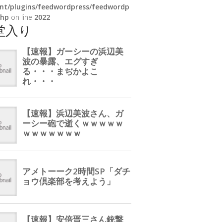
nt/plugins/feedwordpress/feedwordp
php
on line
2022
堂入り