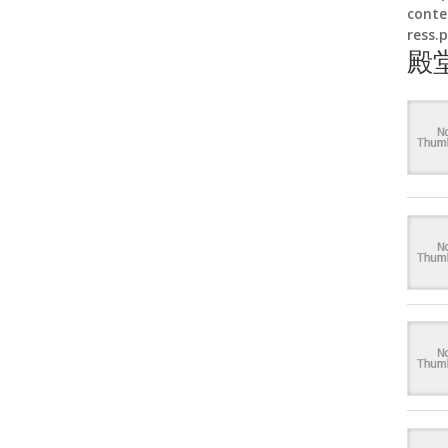
conte
ress.
殿