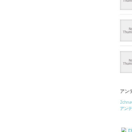
アン
2chna
アン