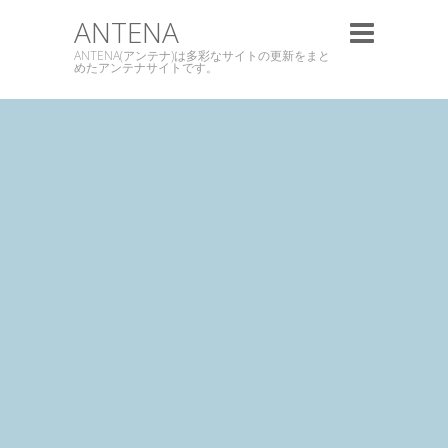
ANTENA
ANTENA(アンテナ)は多彩なサイトの更新をまと
めたアンテナサイトです。