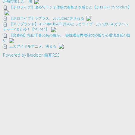
が飛び出した… 他
【ホロライブ】改めてラジオ体操の有能さを感じた【ホロライブ/hololive】
【ホロライブ】ラプラス、youtubeに許される
【アップランド】2025年8月4日(月)のどっとライブ・ぶいぱい＆ガリベン
チャーVまとめ！【Vtuber】
【文春砲】松山千春のあの曲が……参院選自民候補の応援で公選法違反の疑
い
三大アイドルアニメ、決まる
Powered by livedoor 相互RSS