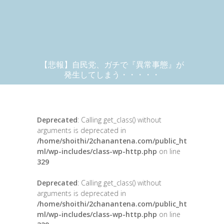
【悲報】自民党、ガチで『異常事態』が
発生してしまう・・・・・
Deprecated
: Calling get_class() without
arguments is deprecated in
/home/shoithi/2chanantena.com/public_ht
ml/wp-includes/class-wp-http.php
on line
329
Deprecated
: Calling get_class() without
arguments is deprecated in
/home/shoithi/2chanantena.com/public_ht
ml/wp-includes/class-wp-http.php
on line