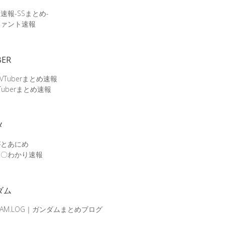
速報-SSまとめ-
ファント速報
BER
 VTuberまとめ速報
Tuberまとめ速報
メ
がとあにめ
メ〇わかり速報
ダム
DAM.LOG｜ガンダムまとめブログ