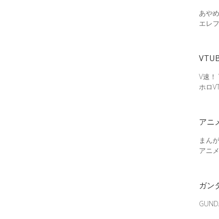
あやめ
エレ
VTU
V速！
ホロV
アニ
まん
アニ
ガン
GUN