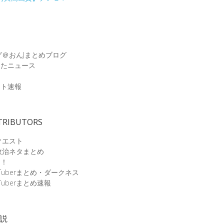
グ＠おんJまとめブログ
めたニュース
速
ット速報
TRIBUTORS
クエスト
政治ネタまとめ
速！
Tuberまとめ・ダークネス
Tuberまとめ速報
小説