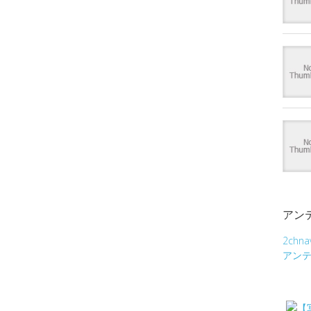
アン
2chna
アン