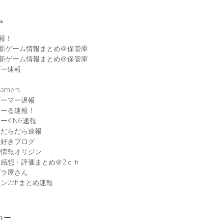
ム
速報！
最新ゲーム情報まとめ＠保管庫
最新ゲーム情報まとめ＠保管庫
ゲー速報
速
amers
ゲーマー遅報
こーる速報！
ーKING速報
ムだらだら速報
ム好きブログ
ム情報オリジン
感想・評価まとめ＠2ｃｈ
ブラ屋さん
ン2chまとめ速報
カー