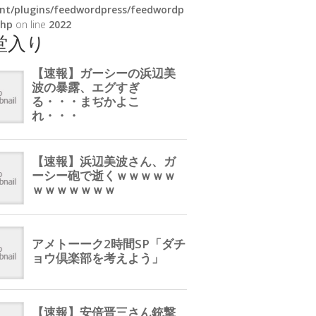
nt/plugins/feedwordpress/feedwordp
php
on line
2022
堂入り