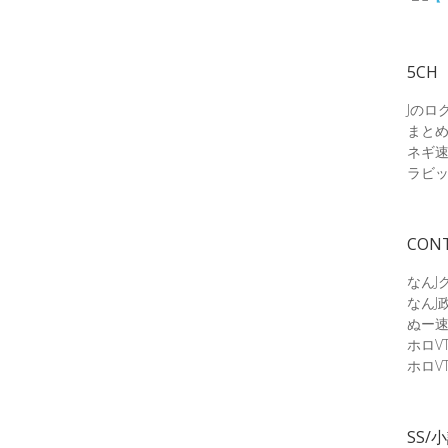
5CH
Jのロ
まと
ネギ
ラビ
CON
なんJ
なんJ
ぬー
ホロV
ホロV
SS/