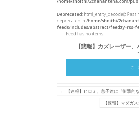
/home/shoithi/2chanantena.com/publ
Deprecated
: html_entity_decode(): Passin
deprecated in
/home/shoithi/2chanant
feeds/includes/abstract/feedzy-rss-
Feed has no items.
【悲報】カズレーザー、
こ
←
【速報】ヒロミ、息子達に『衝撃的
【速報】マダガス