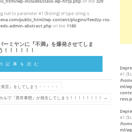
ic_html/wp-includes/class-wp-http.php
on line
329
g null to parameter #1 ($string) of type string is
ena.com/public_html/wp-content/plugins/feedzy-rss-
feeds-admin-abstract.php
on line
1180
バーミヤンに『不満』を爆発させてしま
う！！！！！！
の記事を読む
Depre
#1 ($s
/home
な発言』をしてしまう・・・・・
ml/wp
conte
カルで『異常事態』が発生してしまう！！！！！！！！
→
ress.
Depre
#1 ($s
/home
ml/wp