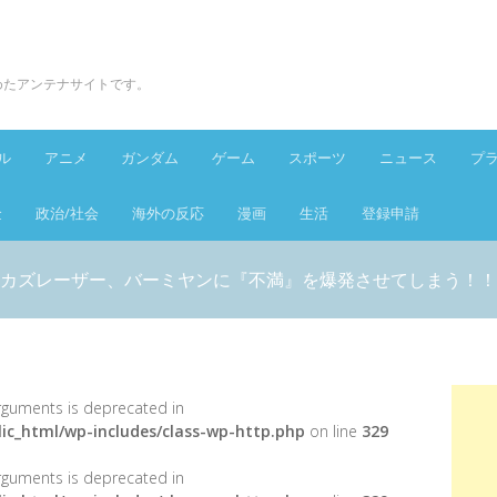
とめたアンテナサイトです。
ル
アニメ
ガンダム
ゲーム
スポーツ
ニュース
プ
金
政治/社会
海外の反応
漫画
生活
登録申請
カズレーザー、バーミヤンに『不満』を爆発させてしまう！！
 arguments is deprecated in
ic_html/wp-includes/class-wp-http.php
on line
329
 arguments is deprecated in