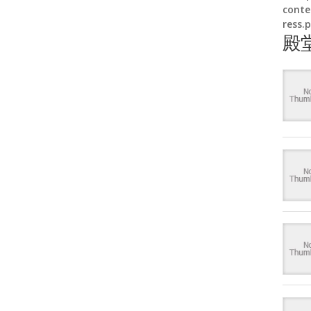
conte
ress.
殿