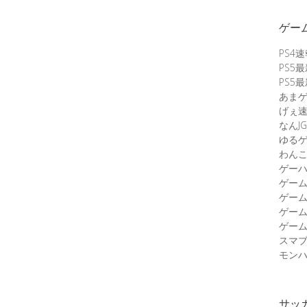
ゲー
PS4
PS5
PS5
あま
げぇ
なんJG
ゆる
わん
ゲーハ
ゲー
ゲー
ゲー
ゲーム
スマ
モンハ
サッ