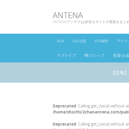
ANTENA
ANTENA(アンテナ)は多彩なサイトの更新をま
5CH
SS/小説
VTUBER
アイド
ラブライブ
噂/ゴシップ
投資/お
【悲報】
Deprecated
: Calling get_class() without
/home/shoithi/2chanantena.com/publ
Deprecated
: Calling get_class() without