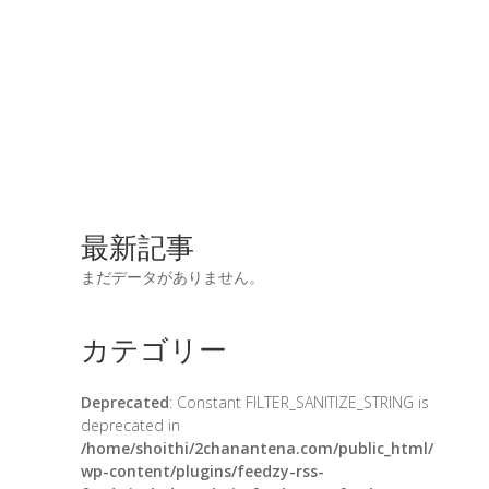
最新記事
まだデータがありません。
カテゴリー
Deprecated
: Constant FILTER_SANITIZE_STRING is
deprecated in
/home/shoithi/2chanantena.com/public_html/
wp-content/plugins/feedzy-rss-