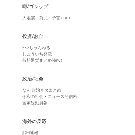
噂/ゴシップ
大地震・前兆・予言.com
投資/お金
FX2ちゃんねる
しょういち発電
仮想通貨まとめNews
政治/社会
なんJ政治ネタまとめ
令和の社会・ニュース発信所
国家総動員報
海外の反応
JDM速報