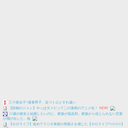
三十路女子×後輩男子、近づく心とすれ違い
【鉄鍋のジャン】やっぱダメだってこの漫画のアニメ化！
NEW!
36歳の彼女と結婚したいのに、家族が猛反対。家族から信じられない言葉
が飛び出した… 他
【ホロライブ】改めてラジオ体操の有能さを感じた【ホロライブ/hololive】