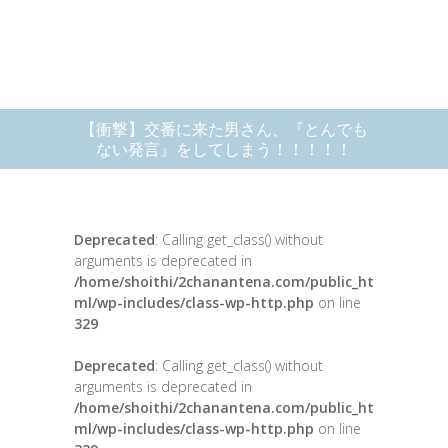
【衝撃】交番に来た男さん、『とんでも
ない発言』をしてしまう！！！！！
Deprecated
: Calling get_class() without
arguments is deprecated in
/home/shoithi/2chanantena.com/public_ht
ml/wp-includes/class-wp-http.php
on line
329
Deprecated
: Calling get_class() without
arguments is deprecated in
/home/shoithi/2chanantena.com/public_ht
ml/wp-includes/class-wp-http.php
on line