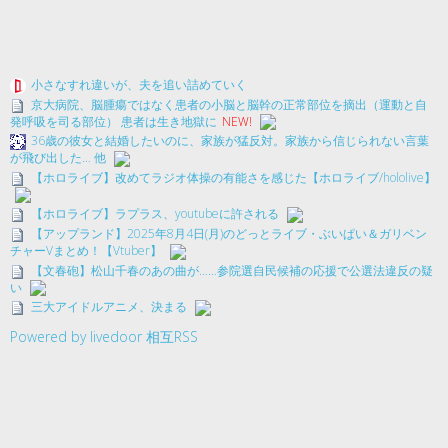
小さなすれ違いが、夫を追い詰めていく
京大病院、脳腫瘍ではなく患者の小脳と脳幹の正常部位を摘出（運動と自
発呼吸を司る部位） 患者は生き地獄に
NEW!
36歳の彼女と結婚したいのに、家族が猛反対。家族から信じられない言葉
が飛び出した… 他
【ホロライブ】改めてラジオ体操の有能さを感じた【ホロライブ/hololive】
【ホロライブ】ラプラス、youtubeに許される
【アップランド】2025年8月4日(月)のどっとライブ・ぶいぱい＆ガリベン
チャーVまとめ！【Vtuber】
【文春砲】松山千春のあの曲が……参院選自民候補の応援で公選法違反の疑
い
三大アイドルアニメ、決まる
Powered by livedoor 相互RSS