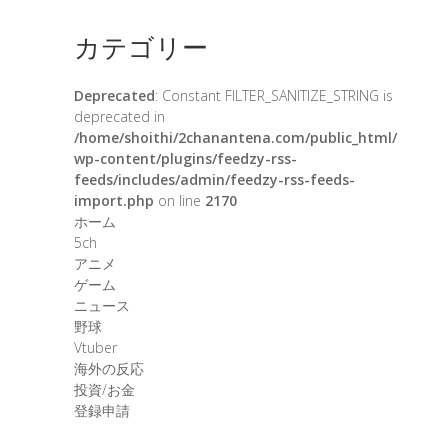
カテゴリー
Deprecated
: Constant FILTER_SANITIZE_STRING is
deprecated in
/home/shoithi/2chanantena.com/public_html/
wp-content/plugins/feedzy-rss-
feeds/includes/admin/feedzy-rss-feeds-
import.php
on line
2170
ホーム
5ch
アニメ
ゲーム
ニュース
野球
Vtuber
海外の反応
投資/お金
登録申請