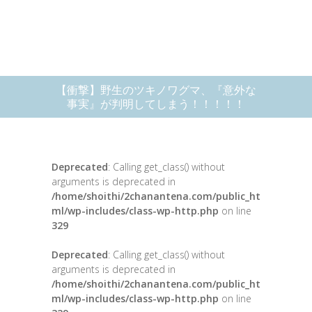
【衝撃】野生のツキノワグマ、『意外な
事実』が判明してしまう！！！！！
Deprecated
: Calling get_class() without
arguments is deprecated in
/home/shoithi/2chanantena.com/public_ht
ml/wp-includes/class-wp-http.php
on line
329
Deprecated
: Calling get_class() without
arguments is deprecated in
/home/shoithi/2chanantena.com/public_ht
ml/wp-includes/class-wp-http.php
on line