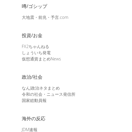
噂/ゴシップ
大地震・前兆・予言.com
投資/お金
FX2ちゃんねる
しょういち発電
仮想通貨まとめNews
政治/社会
なんJ政治ネタまとめ
令和の社会・ニュース発信所
国家総動員報
海外の反応
JDM速報