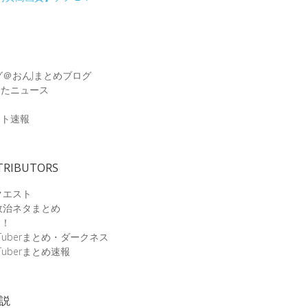
グ＠おんJまとめブログ
めたニュース
速
ット速報
TRIBUTORS
クエスト
政治ネタまとめ
速！
Tuberまとめ・ダークネス
Tuberまとめ速報
小説