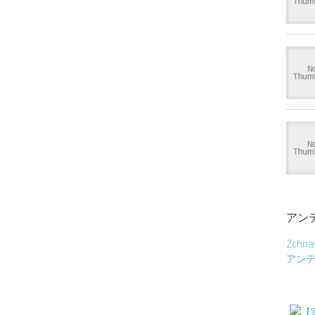
アン
2chna
アン