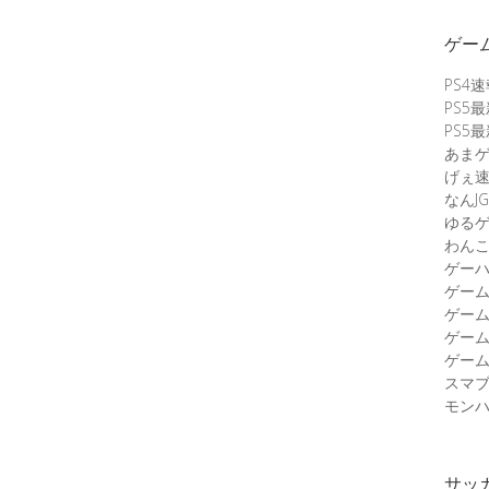
ゲー
PS4
PS5
PS5
あま
げぇ
なんJG
ゆる
わん
ゲーハ
ゲー
ゲー
ゲー
ゲーム
スマ
モンハ
サッ