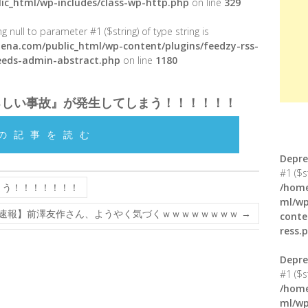
ic_html/wp-includes/class-wp-http.php
on line
329
g null to parameter #1 ($string) of type string is
ena.com/public_html/wp-content/plugins/feedzy-rss-
feeds-admin-abstract.php
on line
1180
ろしい事故』が発生してしまう！！！！！！
の記事を読む
Depre
#1 ($s
まう！！！！！！！
/home
ml/wp
速報】前澤友作さん、ようやく気づくｗｗｗｗｗｗｗｗ
→
conte
ress.
Depre
#1 ($s
/home
ml/wp