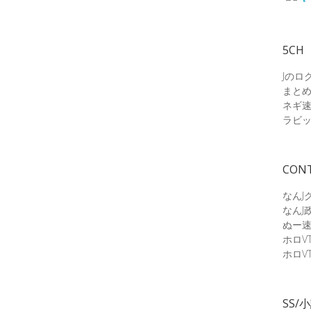
5CH
Jのロ
まと
ネギ
ラビ
CON
なんJ
なんJ
ぬー
ホロV
ホロV
SS/