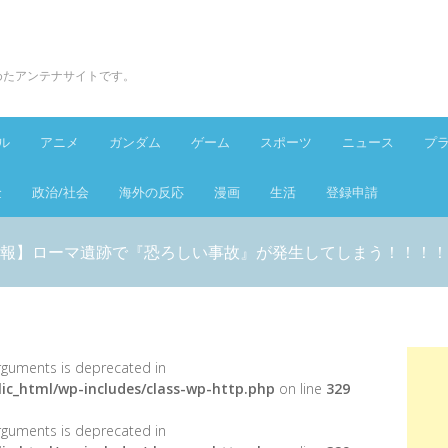
とめたアンテナサイトです。
ル
アニメ
ガンダム
ゲーム
スポーツ
ニュース
プ
金
政治/社会
海外の反応
漫画
生活
登録申請
報】ローマ遺跡で『恐ろしい事故』が発生してしまう！！！！
 arguments is deprecated in
ic_html/wp-includes/class-wp-http.php
on line
329
 arguments is deprecated in