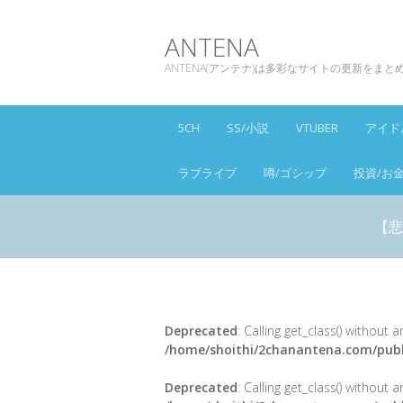
ANTENA
ANTENA(アンテナ)は多彩なサイトの更新をま
5CH
SS/小説
VTUBER
アイド
ラブライブ
噂/ゴシップ
投資/お
【悲
Deprecated
: Calling get_class() without
/home/shoithi/2chanantena.com/publ
Deprecated
: Calling get_class() without