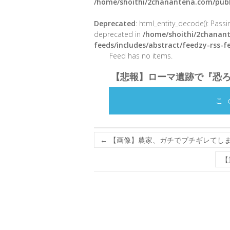
/home/shoithi/2chanantena.com/publ
Deprecated
: html_entity_decode(): Passin
deprecated in
/home/shoithi/2chanant
feeds/includes/abstract/feedzy-rss-
Feed has no items.
【悲報】ローマ遺跡で『恐
こ
←
【画像】農家、ガチでブチギレてし
【