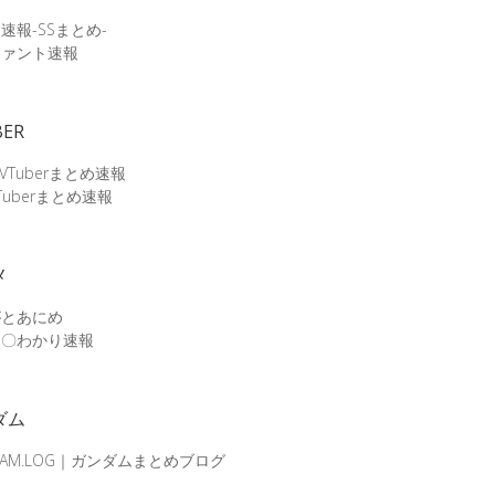
速報-SSまとめ-
ファント速報
BER
 VTuberまとめ速報
Tuberまとめ速報
メ
がとあにめ
メ〇わかり速報
ダム
DAM.LOG｜ガンダムまとめブログ