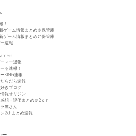
ム
速報！
最新ゲーム情報まとめ＠保管庫
最新ゲーム情報まとめ＠保管庫
ゲー速報
速
amers
ゲーマー遅報
こーる速報！
ーKING速報
ムだらだら速報
ム好きブログ
ム情報オリジン
感想・評価まとめ＠2ｃｈ
ブラ屋さん
ン2chまとめ速報
カー