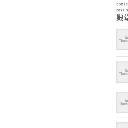
conte
ress.
殿