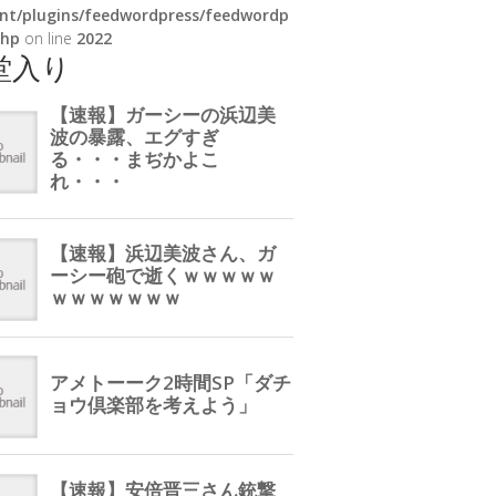
nt/plugins/feedwordpress/feedwordp
php
on line
2022
堂入り