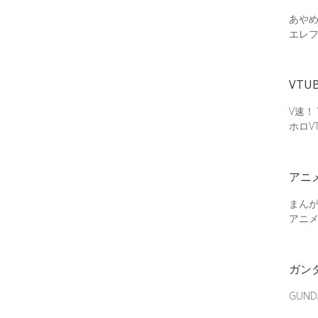
あやめ
エレ
VTU
V速！
ホロV
アニ
まん
アニ
ガン
GUN