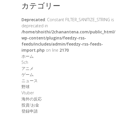
カテゴリー
Deprecated
: Constant FILTER_SANITIZE_STRING is
deprecated in
/home/shoithi/2chanantena.com/public_html/
wp-content/plugins/feedzy-rss-
feeds/includes/admin/feedzy-rss-feeds-
import.php
on line
2170
ホーム
5ch
アニメ
ゲーム
ニュース
野球
Vtuber
海外の反応
投資/お金
登録申請