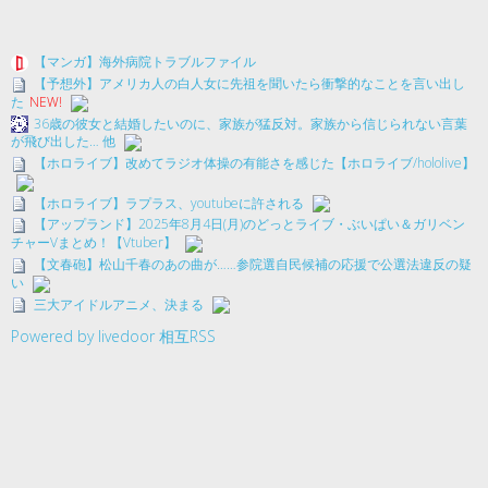
【マンガ】海外病院トラブルファイル
【予想外】アメリカ人の白人女に先祖を聞いたら衝撃的なことを言い出し
た
NEW!
36歳の彼女と結婚したいのに、家族が猛反対。家族から信じられない言葉
が飛び出した… 他
【ホロライブ】改めてラジオ体操の有能さを感じた【ホロライブ/hololive】
【ホロライブ】ラプラス、youtubeに許される
【アップランド】2025年8月4日(月)のどっとライブ・ぶいぱい＆ガリベン
チャーVまとめ！【Vtuber】
【文春砲】松山千春のあの曲が……参院選自民候補の応援で公選法違反の疑
い
三大アイドルアニメ、決まる
Powered by livedoor 相互RSS