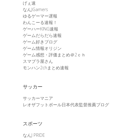
げぇ速
なんJGamers
ゆるゲーマー遅報
わんこーる速報！
ゲーハーKING速報
ゲームだらだら速報
ゲーム好きブログ
ゲーム情報オリジン
ゲーム感想・評価まとめ＠2ｃｈ
スマブラ屋さん
モンハン2chまとめ速報
サッカー
サッカーマニア
レオザフットボール日本代表監督推薦ブログ
スポーツ
なんJ PRIDE