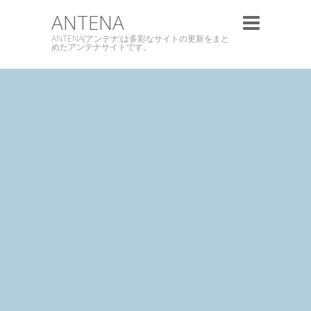
ANTENA
ANTENA(アンテナ)は多彩なサイトの更新をまと
めたアンテナサイトです。