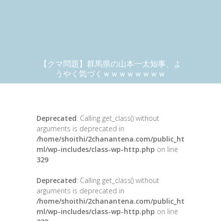
【クマ問題】群馬県の山本一太知事、よ
うやく気づくｗｗｗｗｗｗｗｗ
Deprecated
: Calling get_class() without
arguments is deprecated in
/home/shoithi/2chanantena.com/public_ht
ml/wp-includes/class-wp-http.php
on line
329
Deprecated
: Calling get_class() without
arguments is deprecated in
/home/shoithi/2chanantena.com/public_ht
ml/wp-includes/class-wp-http.php
on line