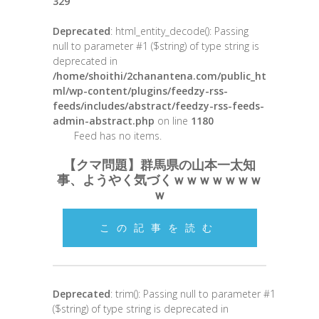
329
Deprecated
: html_entity_decode(): Passing
null to parameter #1 ($string) of type string is
deprecated in
/home/shoithi/2chanantena.com/public_ht
ml/wp-content/plugins/feedzy-rss-
feeds/includes/abstract/feedzy-rss-feeds-
admin-abstract.php
on line
1180
Feed has no items.
【クマ問題】群馬県の山本一太知
事、ようやく気づくｗｗｗｗｗｗｗ
ｗ
この記事を読む
Deprecated
: trim(): Passing null to parameter #1
($string) of type string is deprecated in