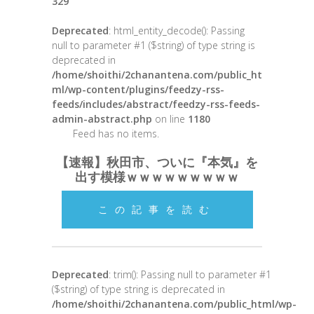
329
Deprecated
: html_entity_decode(): Passing
null to parameter #1 ($string) of type string is
deprecated in
/home/shoithi/2chanantena.com/public_ht
ml/wp-content/plugins/feedzy-rss-
feeds/includes/abstract/feedzy-rss-feeds-
admin-abstract.php
on line
1180
Feed has no items.
【速報】秋田市、ついに『本気』を
出す模様ｗｗｗｗｗｗｗｗｗ
この記事を読む
Deprecated
: trim(): Passing null to parameter #1
($string) of type string is deprecated in
/home/shoithi/2chanantena.com/public_html/wp-