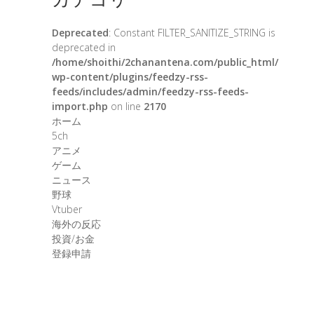
Deprecated
: Constant FILTER_SANITIZE_STRING is
deprecated in
/home/shoithi/2chanantena.com/public_html/
wp-content/plugins/feedzy-rss-
feeds/includes/admin/feedzy-rss-feeds-
import.php
on line
2170
ホーム
5ch
アニメ
ゲーム
ニュース
野球
Vtuber
海外の反応
投資/お金
登録申請