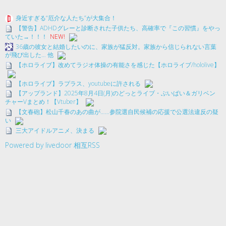
身近すぎる“厄介な人たち”が大集合！
【警告】ADHDグレーと診断された子供たち、高確率で『この習慣』をやっ
ていた→！！！
NEW!
36歳の彼女と結婚したいのに、家族が猛反対。家族から信じられない言葉
が飛び出した… 他
【ホロライブ】改めてラジオ体操の有能さを感じた【ホロライブ/hololive】
【ホロライブ】ラプラス、youtubeに許される
【アップランド】2025年8月4日(月)のどっとライブ・ぶいぱい＆ガリベン
チャーVまとめ！【Vtuber】
【文春砲】松山千春のあの曲が……参院選自民候補の応援で公選法違反の疑
い
三大アイドルアニメ、決まる
Powered by livedoor 相互RSS