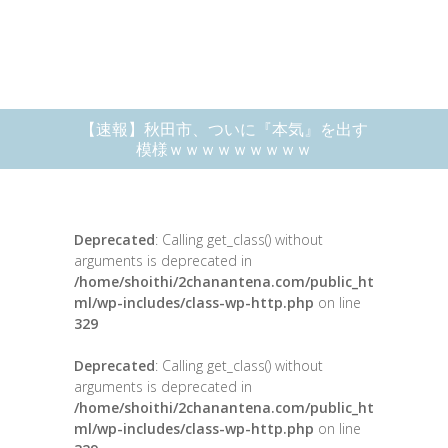
【速報】秋田市、ついに『本気』を出す
模様ｗｗｗｗｗｗｗｗｗ
Deprecated
: Calling get_class() without
arguments is deprecated in
/home/shoithi/2chanantena.com/public_ht
ml/wp-includes/class-wp-http.php
on line
329
Deprecated
: Calling get_class() without
arguments is deprecated in
/home/shoithi/2chanantena.com/public_ht
ml/wp-includes/class-wp-http.php
on line