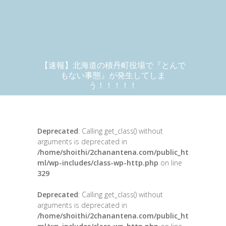
【速報】北海道の積丹町役場で『とんで
もない事態』が発生してしま
う！！！！！
Deprecated
: Calling get_class() without
arguments is deprecated in
/home/shoithi/2chanantena.com/public_ht
ml/wp-includes/class-wp-http.php
on line
329
Deprecated
: Calling get_class() without
arguments is deprecated in
/home/shoithi/2chanantena.com/public_ht