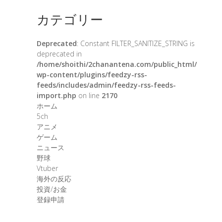
カテゴリー
Deprecated
: Constant FILTER_SANITIZE_STRING is
deprecated in
/home/shoithi/2chanantena.com/public_html/
wp-content/plugins/feedzy-rss-
feeds/includes/admin/feedzy-rss-feeds-
import.php
on line
2170
ホーム
5ch
アニメ
ゲーム
ニュース
野球
Vtuber
海外の反応
投資/お金
登録申請