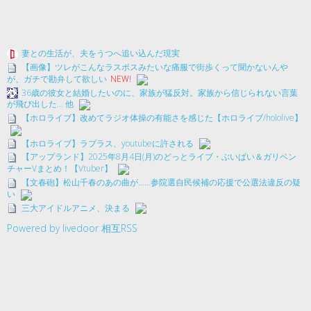
妻との生活が、夫をうつへ追い込んだ現実
【画像】ツレがこんなラスボスみたいな痛服で街歩くって聞かないんや
が、ガチで勘弁して欲しい
NEW!
36歳の彼女と結婚したいのに、家族が猛反対。家族から信じられない言葉
が飛び出した… 他
【ホロライブ】改めてラジオ体操の有能さを感じた【ホロライブ/hololive】
【ホロライブ】ラプラス、youtubeに許される
【アップランド】2025年8月4日(月)のどっとライブ・ぶいぱい＆ガリベン
チャーVまとめ！【Vtuber】
【文春砲】松山千春のあの曲が……参院選自民候補の応援で公選法違反の疑
い
三大アイドルアニメ、決まる
Powered by livedoor 相互RSS