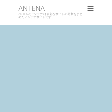
ANTENA
ANTENA(アンテナ)は多彩なサイトの更新をまと
めたアンテナサイトです。