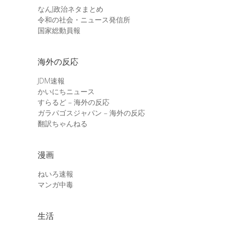
なんJ政治ネタまとめ
令和の社会・ニュース発信所
国家総動員報
海外の反応
JDM速報
かいにちニュース
すらるど – 海外の反応
ガラパゴスジャパン – 海外の反応
翻訳ちゃんねる
漫画
ねいろ速報
マンガ中毒
生活