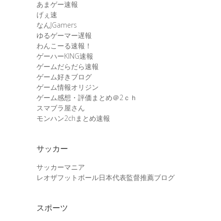
あまゲー速報
げぇ速
なんJGamers
ゆるゲーマー遅報
わんこーる速報！
ゲーハーKING速報
ゲームだらだら速報
ゲーム好きブログ
ゲーム情報オリジン
ゲーム感想・評価まとめ＠2ｃｈ
スマブラ屋さん
モンハン2chまとめ速報
サッカー
サッカーマニア
レオザフットボール日本代表監督推薦ブログ
スポーツ