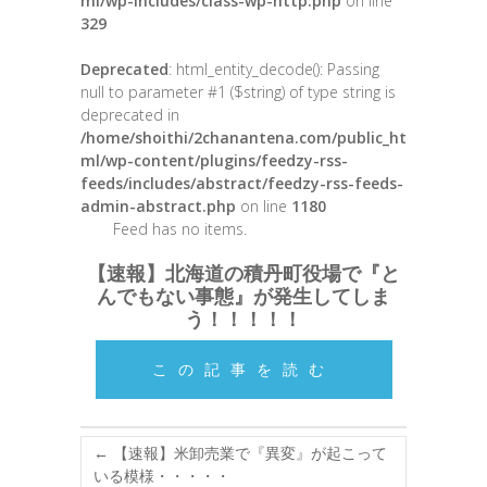
ml/wp-includes/class-wp-http.php
on line
329
Deprecated
: html_entity_decode(): Passing
null to parameter #1 ($string) of type string is
deprecated in
/home/shoithi/2chanantena.com/public_ht
ml/wp-content/plugins/feedzy-rss-
feeds/includes/abstract/feedzy-rss-feeds-
admin-abstract.php
on line
1180
Feed has no items.
【速報】北海道の積丹町役場で『と
んでもない事態』が発生してしま
う！！！！！
この記事を読む
←
【速報】米卸売業で『異変』が起こって
いる模様・・・・・