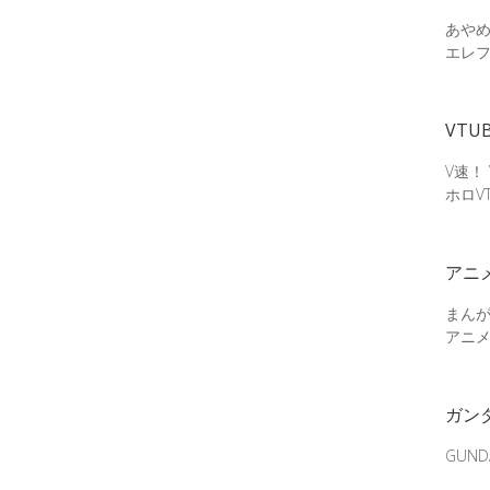
あやめ
エレ
VTU
V速！
ホロV
アニ
まん
アニ
ガン
GUN