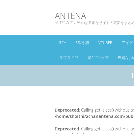
ANTENA
ANTENA(アンテナ)は多彩なサイトの更新をま
5CH
SS/小説
VTUBER
アイド
ラブライブ
噂/ゴシップ
投資/お
【
Deprecated
: Calling get_class() without
/home/shoithi/2chanantena.com/publ
Deprecated
: Calling get_class() without