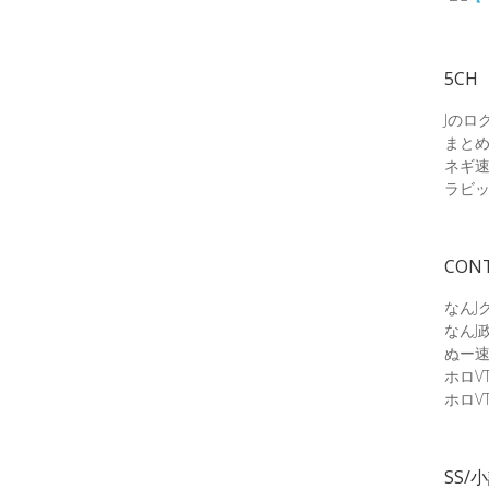
5CH
Jのロ
まと
ネギ
ラビ
CON
なんJ
なんJ
ぬー
ホロV
ホロV
SS/