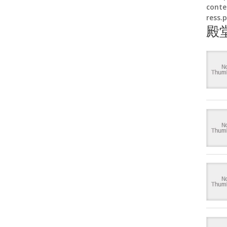
conte
ress.
殿