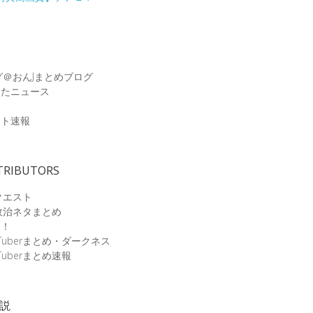
グ＠おんJまとめブログ
めたニュース
速
ット速報
TRIBUTORS
クエスト
政治ネタまとめ
速！
Tuberまとめ・ダークネス
Tuberまとめ速報
小説