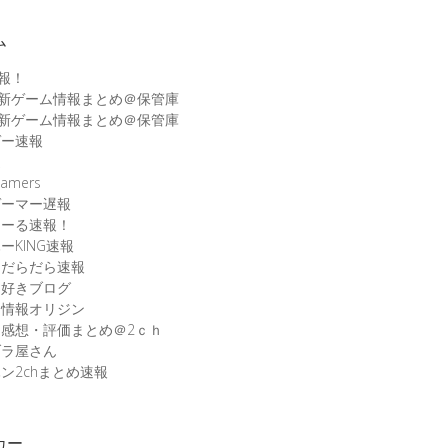
ム
速報！
最新ゲーム情報まとめ＠保管庫
最新ゲーム情報まとめ＠保管庫
ゲー速報
速
amers
ゲーマー遅報
こーる速報！
ーKING速報
ムだらだら速報
ム好きブログ
ム情報オリジン
感想・評価まとめ＠2ｃｈ
ブラ屋さん
ン2chまとめ速報
カー