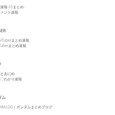
速報-SSまとめ-
ファント速報
BER
 VTuberまとめ速報
Tuberまとめ速報
メ
がとあにめ
メ〇わかり速報
ダム
DAM.LOG｜ガンダムまとめブログ