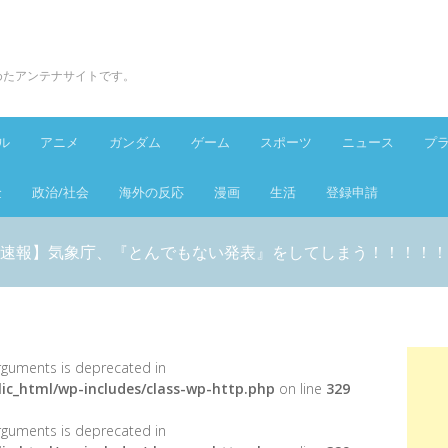
とめたアンテナサイトです。
ル
アニメ
ガンダム
ゲーム
スポーツ
ニュース
プ
金
政治/社会
海外の反応
漫画
生活
登録申請
速報】気象庁、『とんでもない発表』をしてしまう！！！！！
 arguments is deprecated in
ic_html/wp-includes/class-wp-http.php
on line
329
 arguments is deprecated in