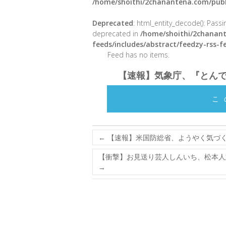
/home/shoithi/2chanantena.com/publ
Deprecated
: html_entity_decode(): Passin
deprecated in
/home/shoithi/2chanant
feeds/includes/abstract/feedzy-rss-
Feed has no items.
【速報】気象庁、『とん
こ
←
【速報】米国防総省、ようやく気づ
【衝撃】お見送り芸人しんいち、松本人
→