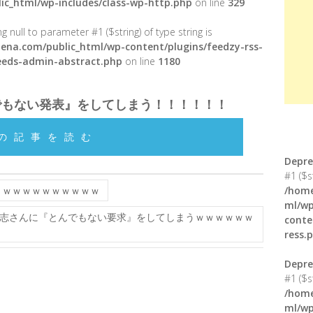
ic_html/wp-includes/class-wp-http.php
on line
329
g null to parameter #1 ($string) of type string is
ena.com/public_html/wp-content/plugins/feedzy-rss-
feeds-admin-abstract.php
on line
1180
でもない発表』をしてしまう！！！！！！
の記事を読む
Depre
#1 ($s
くｗｗｗｗｗｗｗｗｗｗ
/home
ml/wp
志さんに『とんでもない要求』をしてしまうｗｗｗｗｗｗ
conte
ress.
Depre
#1 ($s
/home
ml/wp