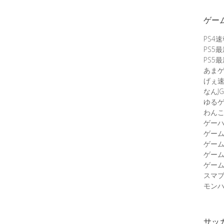
ゲー
PS4
PS5
PS5
あま
げぇ
なんJG
ゆる
わん
ゲーハ
ゲー
ゲー
ゲー
ゲーム
スマ
モンハ
サッ