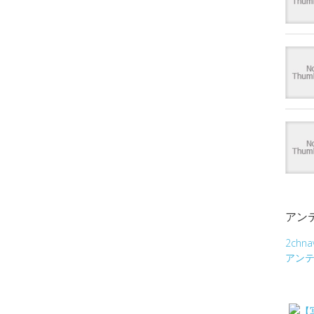
アン
2chna
アン