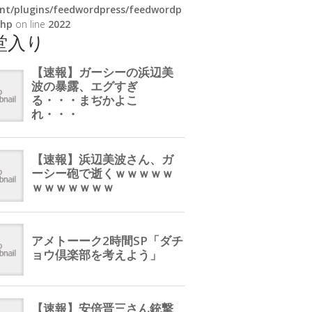
nt/plugins/feedwordpress/feedwordp
php
on line
2022
堂入り