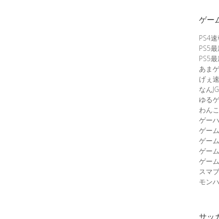
ゲー
PS4
PS5
PS5
あま
げぇ
なんJG
ゆる
わん
ゲーハ
ゲー
ゲー
ゲー
ゲーム
スマ
モンハ
サッ