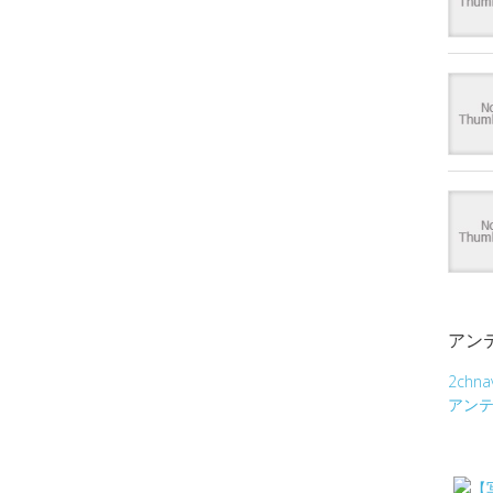
アン
2chna
アン