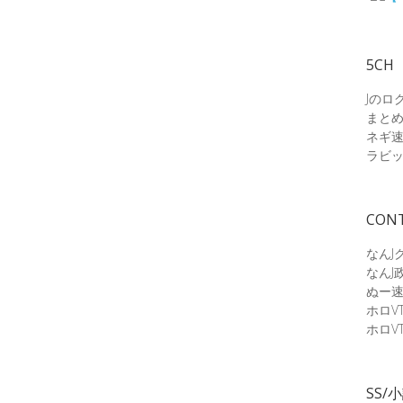
5CH
Jのロ
まと
ネギ
ラビ
CON
なんJ
なんJ
ぬー
ホロV
ホロV
SS/