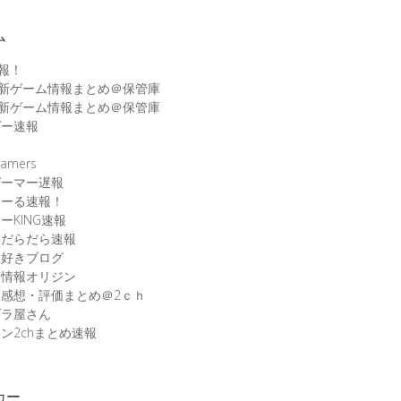
ム
速報！
最新ゲーム情報まとめ＠保管庫
最新ゲーム情報まとめ＠保管庫
ゲー速報
速
amers
ゲーマー遅報
こーる速報！
ーKING速報
ムだらだら速報
ム好きブログ
ム情報オリジン
感想・評価まとめ＠2ｃｈ
ブラ屋さん
ン2chまとめ速報
カー