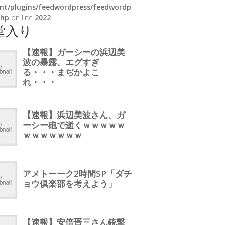
nt/plugins/feedwordpress/feedwordp
php
on line
2022
堂入り