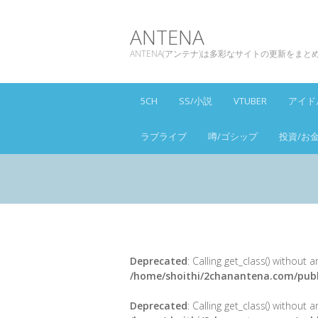
ANTENA
ANTENA(アンテナ)は多彩なサイトの更新をま
5CH
SS/小説
VTUBER
アイド
ラブライブ
噂/ゴシップ
投資/お
Deprecated
: Calling get_class() without
/home/shoithi/2chanantena.com/publ
Deprecated
: Calling get_class() without