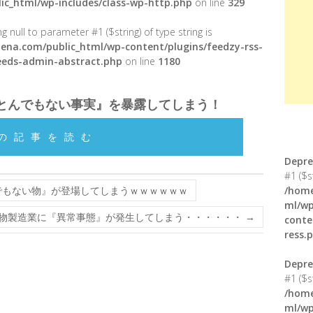
ic_html/wp-includes/class-wp-http.php
on line
329
g null to parameter #1 ($string) of type string is
ena.com/public_html/wp-content/plugins/feedzy-rss-
feeds-admin-abstract.php
on line
1180
とんでもない事実』を暴露してしまう！
の記事を読む
Depre
#1 ($s
でもない物』が登場してしまうｗｗｗｗｗｗ
/home
ml/wp
物製造業に『異常事態』が発生してしまう・・・・・・
→
conte
ress.
Depre
#1 ($s
/home
ml/wp