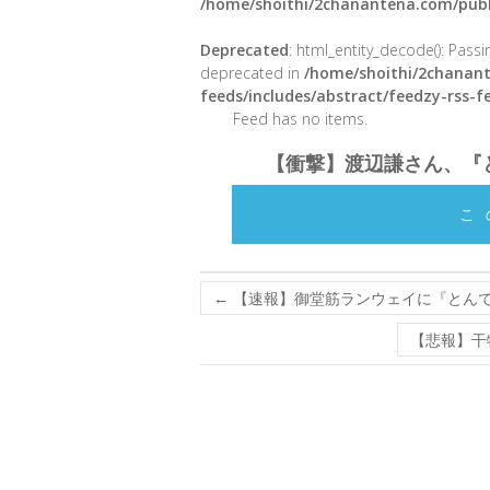
/home/shoithi/2chanantena.com/publ
Deprecated
: html_entity_decode(): Passin
deprecated in
/home/shoithi/2chanant
feeds/includes/abstract/feedzy-rss-
Feed has no items.
【衝撃】渡辺謙さん、『
こ
←
【速報】御堂筋ランウェイに『とん
【悲報】干