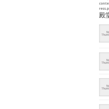
conte
ress.
殿