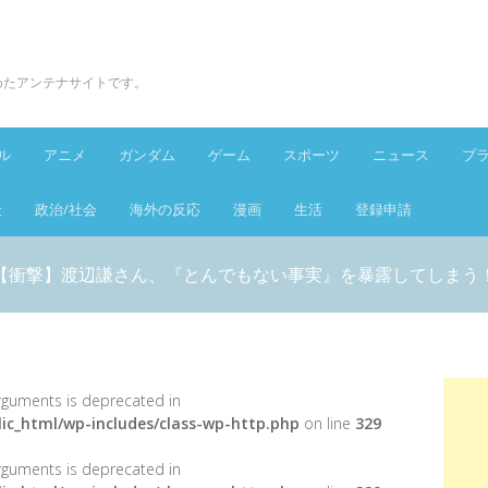
とめたアンテナサイトです。
ル
アニメ
ガンダム
ゲーム
スポーツ
ニュース
プ
金
政治/社会
海外の反応
漫画
生活
登録申請
【衝撃】渡辺謙さん、『とんでもない事実』を暴露してしまう
 arguments is deprecated in
ic_html/wp-includes/class-wp-http.php
on line
329
 arguments is deprecated in