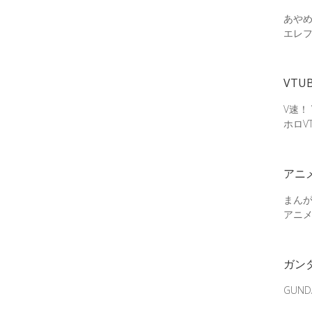
あやめ
エレ
VTU
V速！
ホロV
アニ
まん
アニ
ガン
GUN