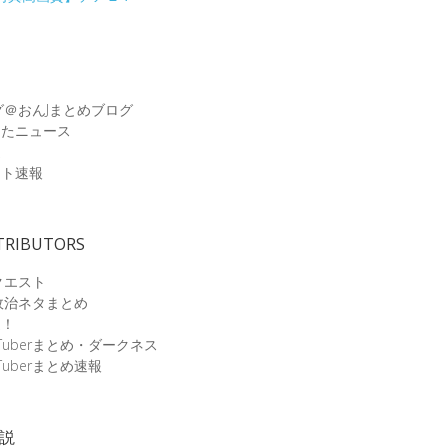
グ＠おんJまとめブログ
めたニュース
速
ット速報
TRIBUTORS
クエスト
政治ネタまとめ
速！
Tuberまとめ・ダークネス
Tuberまとめ速報
小説