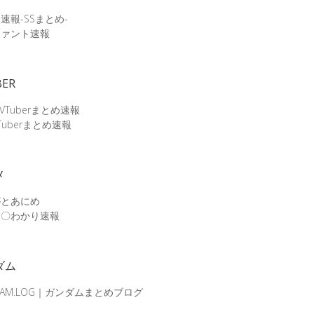
速報-SSまとめ-
ファント速報
BER
 VTuberまとめ速報
Tuberまとめ速報
メ
がとあにめ
メ〇わかり速報
ダム
DAM.LOG｜ガンダムまとめブログ