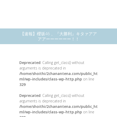
【速報】櫻坂46 、『大勝利』キタァアア
アアーーーーーー！！
Deprecated
: Calling get_class() without
arguments is deprecated in
/home/shoithi/2chanantena.com/public_ht
ml/wp-includes/class-wp-http.php
on line
329
Deprecated
: Calling get_class() without
arguments is deprecated in
/home/shoithi/2chanantena.com/public_ht
ml/wp-includes/class-wp-http.php
on line