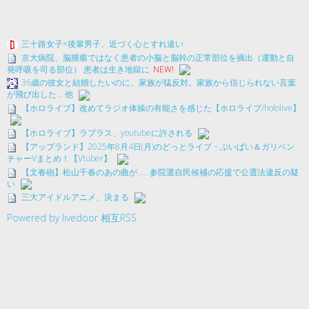
三十路女子×後輩男子、近づく心とすれ違い
京大病院、脳腫瘍ではなく患者の小脳と脳幹の正常部位を摘出（運動と自
発呼吸を司る部位） 患者は生き地獄に
NEW!
36歳の彼女と結婚したいのに、家族が猛反対。家族から信じられない言葉
が飛び出した… 他
【ホロライブ】改めてラジオ体操の有能さを感じた【ホロライブ/hololive】
【ホロライブ】ラプラス、youtubeに許される
【アップランド】2025年8月4日(月)のどっとライブ・ぶいぱい＆ガリベン
チャーVまとめ！【Vtuber】
【文春砲】松山千春のあの曲が……参院選自民候補の応援で公選法違反の疑
い
三大アイドルアニメ、決まる
Powered by livedoor 相互RSS