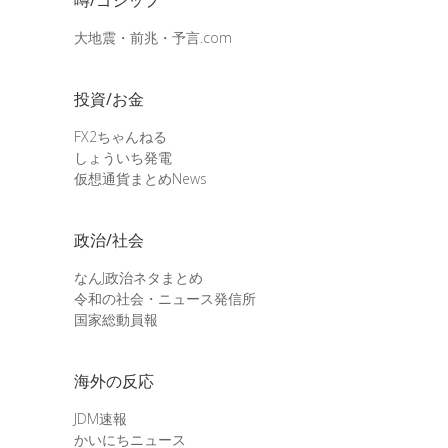
大地震・前兆・予言.com
投資/お金
FX2ちゃんねる
しょういち発電
仮想通貨まとめNews
政治/社会
なんJ政治ネタまとめ
令和の社会・ニュース発信所
国家総動員報
海外の反応
JDM速報
かいにちニュース