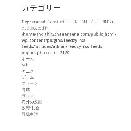
カテゴリー
Deprecated
: Constant FILTER_SANITIZE_STRING is
deprecated in
/home/shoithi/2chanantena.com/public_html/
wp-content/plugins/feedzy-rss-
feeds/includes/admin/feedzy-rss-feeds-
import.php
on line
2170
ホーム
5ch
アニメ
ゲーム
ニュース
野球
Vtuber
海外の反応
投資/お金
登録申請