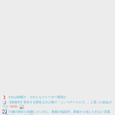
それは純愛か、それともストーカー疑惑か
【規格外】実在する歴史上の人物で「こいつチートだろ…」と思った奴あげ
てけ
NEW!
36歳の彼女と結婚したいのに、家族が猛反対。家族から信じられない言葉