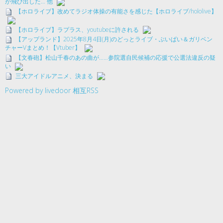
が飛び出した… 他
【ホロライブ】改めてラジオ体操の有能さを感じた【ホロライブ/hololive】
【ホロライブ】ラプラス、youtubeに許される
【アップランド】2025年8月4日(月)のどっとライブ・ぶいぱい＆ガリベン
チャーVまとめ！【Vtuber】
【文春砲】松山千春のあの曲が……参院選自民候補の応援で公選法違反の疑
い
三大アイドルアニメ、決まる
Powered by livedoor 相互RSS