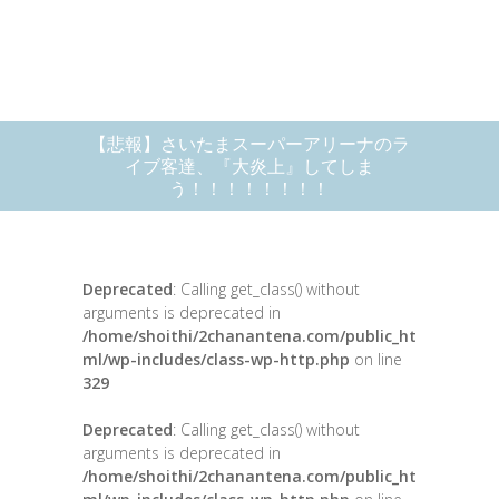
【悲報】さいたまスーパーアリーナのラ
イブ客達、『大炎上』してしま
う！！！！！！！！
Deprecated
: Calling get_class() without
arguments is deprecated in
/home/shoithi/2chanantena.com/public_ht
ml/wp-includes/class-wp-http.php
on line
329
Deprecated
: Calling get_class() without
arguments is deprecated in
/home/shoithi/2chanantena.com/public_ht