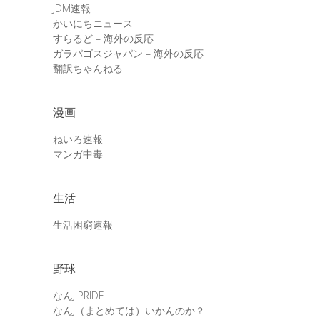
JDM速報
かいにちニュース
すらるど – 海外の反応
ガラパゴスジャパン – 海外の反応
翻訳ちゃんねる
漫画
ねいろ速報
マンガ中毒
生活
生活困窮速報
野球
なんJ PRIDE
なんJ（まとめては）いかんのか？