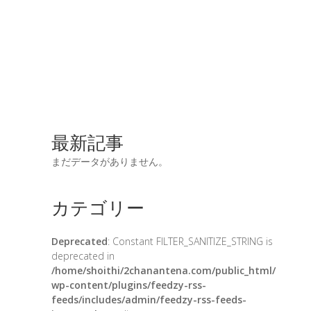
最新記事
まだデータがありません。
カテゴリー
Deprecated
: Constant FILTER_SANITIZE_STRING is
deprecated in
/home/shoithi/2chanantena.com/public_html/
wp-content/plugins/feedzy-rss-
feeds/includes/admin/feedzy-rss-feeds-