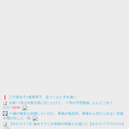
三十路女子×後輩男子、近づく心とすれ違い
台風13号は中国大陸に行ったけど、15号の予想進路…なんだこれ？
[8/8]
NEW!
36歳の彼女と結婚したいのに、家族が猛反対。家族から信じられない言葉
が飛び出した… 他
【ホロライブ】改めてラジオ体操の有能さを感じた【ホロライブ/hololive】