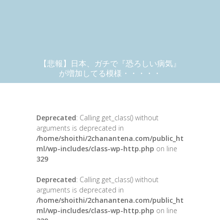
【悲報】日本、ガチで『恐ろしい病気』
が増加してる模様・・・・・
Deprecated
: Calling get_class() without
arguments is deprecated in
/home/shoithi/2chanantena.com/public_ht
ml/wp-includes/class-wp-http.php
on line
329
Deprecated
: Calling get_class() without
arguments is deprecated in
/home/shoithi/2chanantena.com/public_ht
ml/wp-includes/class-wp-http.php
on line