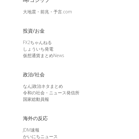
大地震・前兆・予言.com
投資/お金
FX2ちゃんねる
しょういち発電
仮想通貨まとめNews
政治/社会
なんJ政治ネタまとめ
令和の社会・ニュース発信所
国家総動員報
海外の反応
JDM速報
かいにちニュース