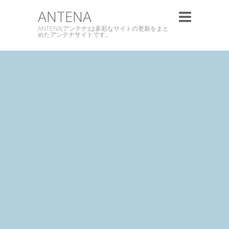
ANTENA
ANTENA(アンテナ)は多彩なサイトの更新をまと
めたアンテナサイトです。