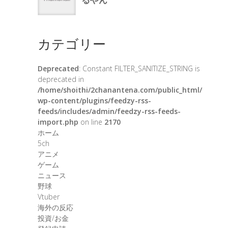
カテゴリー
Deprecated
: Constant FILTER_SANITIZE_STRING is
deprecated in
/home/shoithi/2chanantena.com/public_html/
wp-content/plugins/feedzy-rss-
feeds/includes/admin/feedzy-rss-feeds-
import.php
on line
2170
ホーム
5ch
アニメ
ゲーム
ニュース
野球
Vtuber
海外の反応
投資/お金