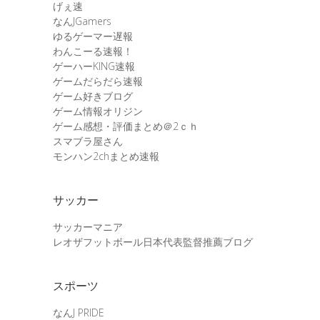
げぇ速
なんJGamers
ゆるゲーマー遅報
わんこーる速報！
ゲーハーKING速報
ゲームだらだら速報
ゲーム好きブログ
ゲーム情報オリジン
ゲーム感想・評価まとめ＠2ｃｈ
スマブラ屋さん
モンハン2chまとめ速報
サッカー
サッカーマニア
レオザフットボール日本代表監督推薦ブログ
スポーツ
なんJ PRIDE