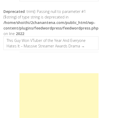
Deprecated
: trim(): Passing null to parameter #1
($string) of type string is deprecated in
/home/shoithi/2chanantena.com/public_html/wp-
content/plugins/feedwordpress/feedwordpress.php
on line
2022
This Guy Won VTuber of the Year And Everyone
Hates It – Massive Streamer Awards Drama
→