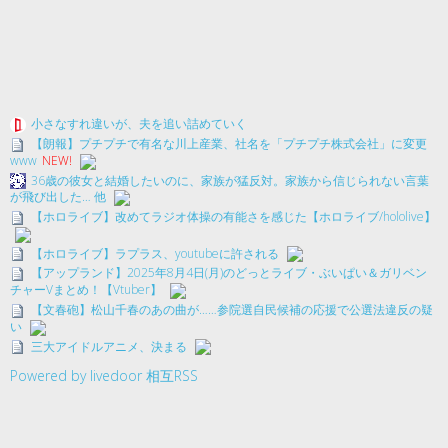
小さなすれ違いが、夫を追い詰めていく
【朗報】プチプチで有名な川上産業、社名を「プチプチ株式会社」に変更
www
NEW!
36歳の彼女と結婚したいのに、家族が猛反対。家族から信じられない言葉
が飛び出した… 他
【ホロライブ】改めてラジオ体操の有能さを感じた【ホロライブ/hololive】
【ホロライブ】ラプラス、youtubeに許される
【アップランド】2025年8月4日(月)のどっとライブ・ぶいぱい＆ガリベン
チャーVまとめ！【Vtuber】
【文春砲】松山千春のあの曲が……参院選自民候補の応援で公選法違反の疑
い
三大アイドルアニメ、決まる
Powered by livedoor 相互RSS