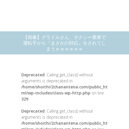
【画像】グラドルさん、タクシー乗車で
運転手から『まさかの対応』をされてし
まうｗｗｗｗｗｗ
Deprecated
: Calling get_class() without
arguments is deprecated in
/home/shoithi/2chanantena.com/public_ht
ml/wp-includes/class-wp-http.php
on line
329
Deprecated
: Calling get_class() without
arguments is deprecated in
/home/shoithi/2chanantena.com/public_ht