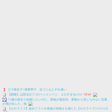
三十路女子×後輩男子、近づく心とすれ違い
【朗報】山田涼介(31)のベッドシーン、エロすぎるwww
NEW!
36歳の彼女と結婚したいのに、家族が猛反対。家族から信じられない言葉
が飛び出した… 他
【ホロライブ】改めてラジオ体操の有能さを感じた【ホロライブ/hololive】