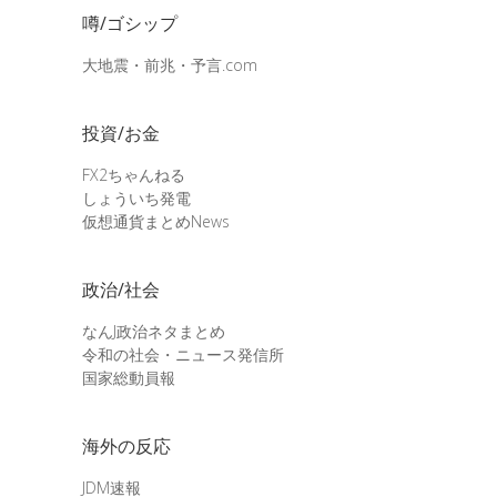
噂/ゴシップ
大地震・前兆・予言.com
投資/お金
FX2ちゃんねる
しょういち発電
仮想通貨まとめNews
政治/社会
なんJ政治ネタまとめ
令和の社会・ニュース発信所
国家総動員報
海外の反応
JDM速報