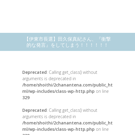
【伊東市長選】田久保真紀さん、『衝撃
的な発言』をしてしまう！！！！！！
Deprecated
: Calling get_class() without
arguments is deprecated in
/home/shoithi/2chanantena.com/public_ht
ml/wp-includes/class-wp-http.php
on line
329
Deprecated
: Calling get_class() without
arguments is deprecated in
/home/shoithi/2chanantena.com/public_ht
ml/wp-includes/class-wp-http.php
on line