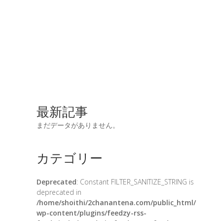
最新記事
まだデータがありません。
カテゴリー
Deprecated
: Constant FILTER_SANITIZE_STRING is
deprecated in
/home/shoithi/2chanantena.com/public_html/
wp-content/plugins/feedzy-rss-