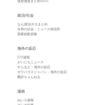
仮想通貨まとめNews
政治/社会
なんJ政治ネタまとめ
令和の社会・ニュース発信所
国家総動員報
海外の反応
JDM速報
かいにちニュース
すらるど – 海外の反応
ガラパゴスジャパン – 海外の反応
翻訳ちゃんねる
漫画
ねいろ速報
マンガ中毒