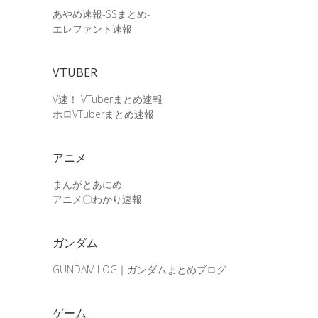
あやめ速報-SSまとめ-
エレファント速報
VTUBER
V速！ VTuberまとめ速報
ホロVTuberまとめ速報
アニメ
まんがとあにめ
アニメ〇わかり速報
ガンダム
GUNDAM.LOG｜ガンダムまとめブログ
ゲーム