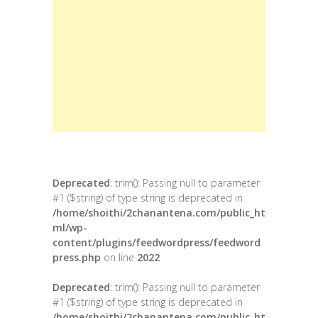
Deprecated
: trim(): Passing null to parameter
#1 ($string) of type string is deprecated in
/home/shoithi/2chanantena.com/public_ht
ml/wp-
content/plugins/feedwordpress/feedword
press.php
on line
2022
Deprecated
: trim(): Passing null to parameter
#1 ($string) of type string is deprecated in
/home/shoithi/2chanantena.com/public_ht