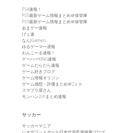
PS4速報！
PS5最新ゲーム情報まとめ＠保管庫
PS5最新ゲーム情報まとめ＠保管庫
あまゲー速報
げぇ速
なんJGamers
ゆるゲーマー遅報
わんこーる速報！
ゲーハーKING速報
ゲームだらだら速報
ゲーム好きブログ
ゲーム情報オリジン
ゲーム感想・評価まとめ＠2ｃｈ
スマブラ屋さん
モンハン2chまとめ速報
サッカー
サッカーマニア
レオザフットボール日本代表監督推薦ブログ