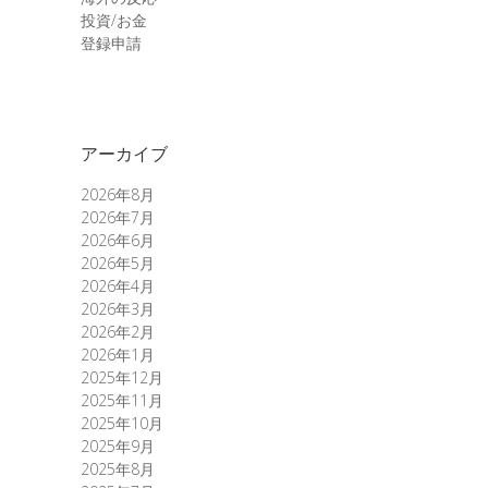
投資/お金
登録申請
アーカイブ
2026年8月
2026年7月
2026年6月
2026年5月
2026年4月
2026年3月
2026年2月
2026年1月
2025年12月
2025年11月
2025年10月
2025年9月
2025年8月