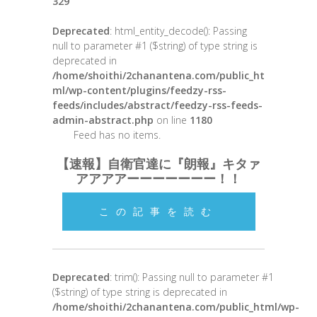
329
Deprecated
: html_entity_decode(): Passing
null to parameter #1 ($string) of type string is
deprecated in
/home/shoithi/2chanantena.com/public_ht
ml/wp-content/plugins/feedzy-rss-
feeds/includes/abstract/feedzy-rss-feeds-
admin-abstract.php
on line
1180
Feed has no items.
【速報】自衛官達に『朗報』キタァ
アアアアーーーーーーー！！
この記事を読む
Deprecated
: trim(): Passing null to parameter #1
($string) of type string is deprecated in
/home/shoithi/2chanantena.com/public_html/wp-