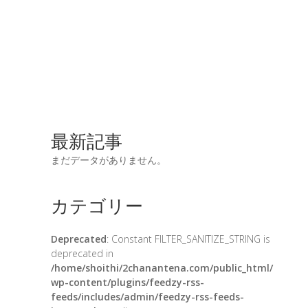
最新記事
まだデータがありません。
カテゴリー
Deprecated
: Constant FILTER_SANITIZE_STRING is
deprecated in
/home/shoithi/2chanantena.com/public_html/
wp-content/plugins/feedzy-rss-
feeds/includes/admin/feedzy-rss-feeds-