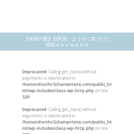
【年収の壁】自民党、ようやく気づいた
模様ｗｗｗｗｗｗｗ
Deprecated
: Calling get_class() without
arguments is deprecated in
/home/shoithi/2chanantena.com/public_ht
ml/wp-includes/class-wp-http.php
on line
329
Deprecated
: Calling get_class() without
arguments is deprecated in
/home/shoithi/2chanantena.com/public_ht
ml/wp-includes/class-wp-http.php
on line