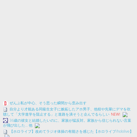
ぜんぶ私が中心、そう思った瞬間から歪み出す
自分より才能ある同級生女子に嫉妬したアホ男子、他校や先輩にデマを吹
聴して「大学進学を阻止する」と進路を潰そうと企んでるらしい
NEW!
36歳の彼女と結婚したいのに、家族が猛反対。家族から信じられない言葉
が飛び出した… 他
【ホロライブ】改めてラジオ体操の有能さを感じた【ホロライブ/hololive】