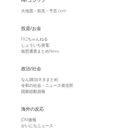
大地震・前兆・予言.com
投資/お金
FX2ちゃんねる
しょういち発電
仮想通貨まとめNews
政治/社会
なんJ政治ネタまとめ
令和の社会・ニュース発信所
国家総動員報
海外の反応
JDM速報
かいにちニュース