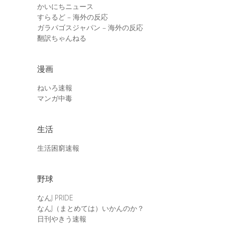
かいにちニュース
すらるど – 海外の反応
ガラパゴスジャパン – 海外の反応
翻訳ちゃんねる
漫画
ねいろ速報
マンガ中毒
生活
生活困窮速報
野球
なんJ PRIDE
なんJ（まとめては）いかんのか？
日刊やきう速報