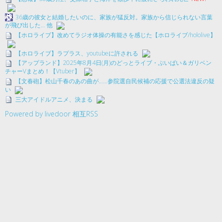
36歳の彼女と結婚したいのに、家族が猛反対。家族から信じられない言葉
が飛び出した… 他
【ホロライブ】改めてラジオ体操の有能さを感じた【ホロライブ/hololive】
【ホロライブ】ラプラス、youtubeに許される
【アップランド】2025年8月4日(月)のどっとライブ・ぶいぱい＆ガリベン
チャーVまとめ！【Vtuber】
【文春砲】松山千春のあの曲が……参院選自民候補の応援で公選法違反の疑
い
三大アイドルアニメ、決まる
Powered by livedoor 相互RSS