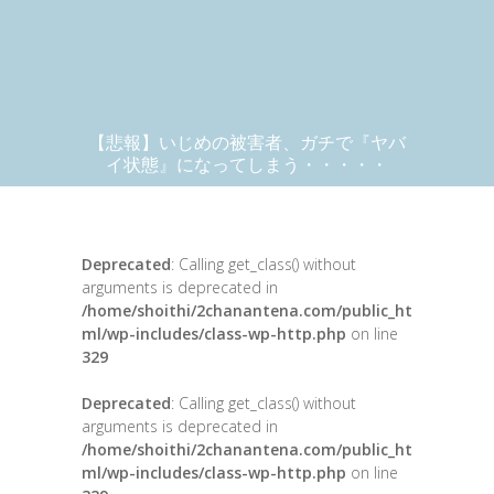
【悲報】いじめの被害者、ガチで『ヤバ
イ状態』になってしまう・・・・・
Deprecated
: Calling get_class() without
arguments is deprecated in
/home/shoithi/2chanantena.com/public_ht
ml/wp-includes/class-wp-http.php
on line
329
Deprecated
: Calling get_class() without
arguments is deprecated in
/home/shoithi/2chanantena.com/public_ht
ml/wp-includes/class-wp-http.php
on line