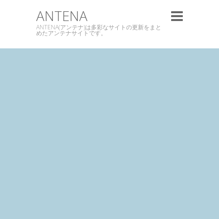
ANTENA
ANTENA(アンテナ)は多彩なサイトの更新をまと
めたアンテナサイトです。