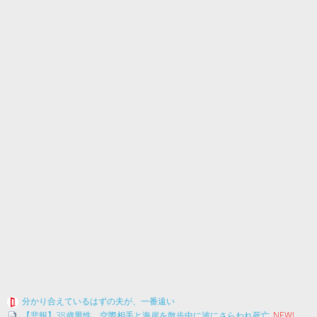
分かり合えているはずの夫が、一番遠い
【悲報】38歳男性、交際相手と海岸を散歩中に波にさらわれ死亡
NEW!