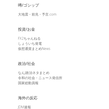
噂/ゴシップ
大地震・前兆・予言.com
投資/お金
FX2ちゃんねる
しょういち発電
仮想通貨まとめNews
政治/社会
なんJ政治ネタまとめ
令和の社会・ニュース発信所
国家総動員報
海外の反応
JDM速報