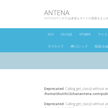
ANTENA
ANTENA(アンテナ)は多彩なサイトの更新をま
5CH
SS/小説
VTUBER
アイド
ラブライブ
噂/ゴシップ
投資/お
Deprecated
: Calling get_class() without
/home/shoithi/2chanantena.com/publ
Deprecated
: Calling get_class() without