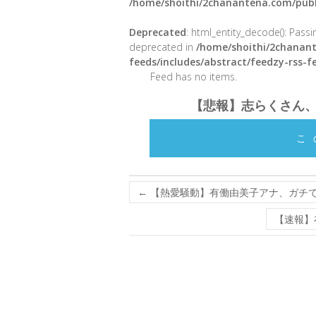
/home/shoithi/2chanantena.com/publ
Deprecated
: html_entity_decode(): Passin
deprecated in
/home/shoithi/2chanant
feeds/includes/abstract/feedzy-rss-
Feed has no items.
【悲報】志らくさん
こ
←
【熱愛騒動】有働由美子アナ、ガチ
【速報】