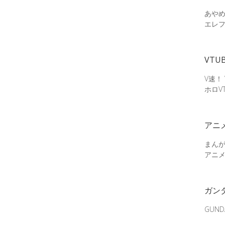
あやめ
エレ
VTU
V速！
ホロV
アニ
まん
アニ
ガン
GUN