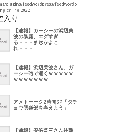
nt/plugins/feedwordpress/feedwordp
php
on line
2022
堂入り