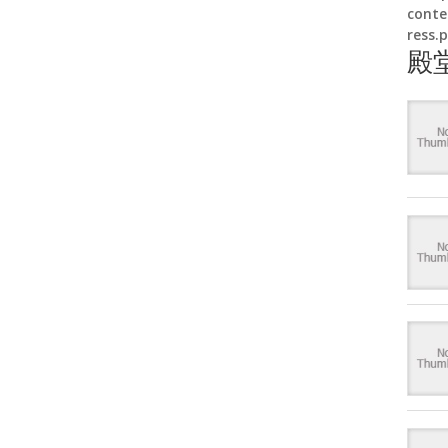
conte
ress.
殿