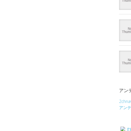
アン
2chna
アン