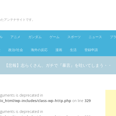
とめたアンテナサイトです。
ル
アニメ
ガンダム
ゲーム
スポーツ
ニュース
プ
金
政治/社会
海外の反応
漫画
生活
登録申請
【悲報】志らくさん、ガチで『暴言』を吐いてしまう・・
 arguments is deprecated in
ic_html/wp-includes/class-wp-http.php
on line
329
 arguments is deprecated in