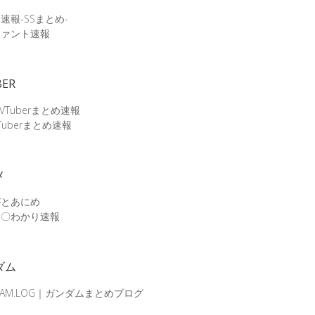
速報-SSまとめ-
ファント速報
BER
 VTuberまとめ速報
Tuberまとめ速報
メ
がとあにめ
メ〇わかり速報
ダム
DAM.LOG｜ガンダムまとめブログ