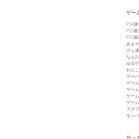
ゲー
PS4
PS5
PS5
あま
げぇ
なんJG
ゆる
わん
ゲーハ
ゲー
ゲー
ゲー
ゲーム
スマ
モンハ
サッ