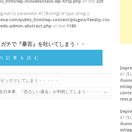
ic_html/wp-includes/class-wp-http.php
on line
329
g null to parameter #1 ($string) of type string is
ena.com/public_html/wp-content/plugins/feedzy-rss-
feeds-admin-abstract.php
on line
1180
、ガチで『暴言』を吐いてしまう・・
の記事を読む
Depre
#1 ($s
でビックリしてしまう・・・・・
/home
ml/wp
在日米軍、『恐ろしい過去』が判明してしまう・・・・
→
conte
ress.
Depre
#1 ($s
/home
ml/wp