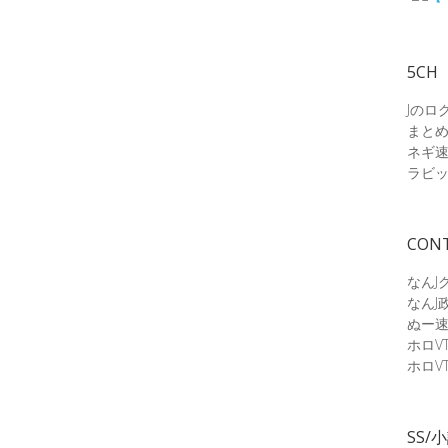
5CH
Jのロ
まと
ネギ
ラビ
CON
なんJ
なんJ
ぬー
ホロV
ホロV
SS/