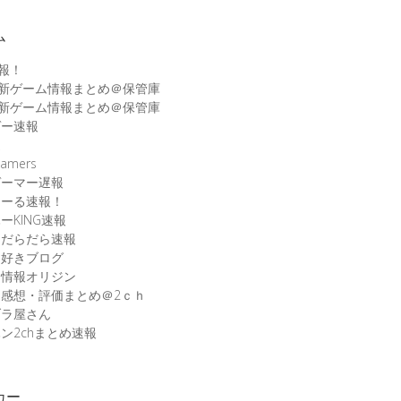
ム
速報！
最新ゲーム情報まとめ＠保管庫
最新ゲーム情報まとめ＠保管庫
ゲー速報
速
amers
ゲーマー遅報
こーる速報！
ーKING速報
ムだらだら速報
ム好きブログ
ム情報オリジン
感想・評価まとめ＠2ｃｈ
ブラ屋さん
ン2chまとめ速報
カー