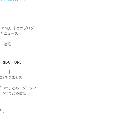
グ＠おんJまとめブログ
めたニュース
速
ット速報
TRIBUTORS
クエスト
政治ネタまとめ
速！
Tuberまとめ・ダークネス
Tuberまとめ速報
小説