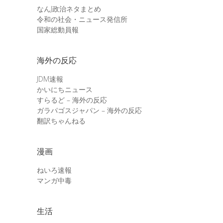
なんJ政治ネタまとめ
令和の社会・ニュース発信所
国家総動員報
海外の反応
JDM速報
かいにちニュース
すらるど – 海外の反応
ガラパゴスジャパン – 海外の反応
翻訳ちゃんねる
漫画
ねいろ速報
マンガ中毒
生活