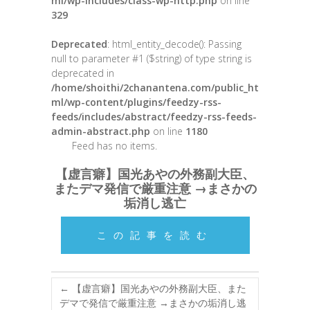
ml/wp-includes/class-wp-http.php
on line
329
Deprecated
: html_entity_decode(): Passing
null to parameter #1 ($string) of type string is
deprecated in
/home/shoithi/2chanantena.com/public_ht
ml/wp-content/plugins/feedzy-rss-
feeds/includes/abstract/feedzy-rss-feeds-
admin-abstract.php
on line
1180
Feed has no items.
【虚言癖】国光あやの外務副大臣、
またデマ発信で厳重注意 →まさかの
垢消し逃亡
この記事を読む
←
【虚言癖】国光あやの外務副大臣、また
デマで発信で厳重注意 →まさかの垢消し逃