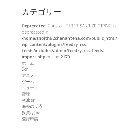
カテゴリー
Deprecated
: Constant FILTER_SANITIZE_STRING is
deprecated in
/home/shoithi/2chanantena.com/public_html/
wp-content/plugins/feedzy-rss-
feeds/includes/admin/feedzy-rss-feeds-
import.php
on line
2170
ホーム
5ch
アニメ
ゲーム
ニュース
野球
Vtuber
海外の反応
投資/お金
登録申請