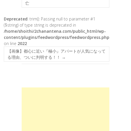
亡
Deprecated
: trim(): Passing null to parameter #1
($string) of type string is deprecated in
/home/shoithi/2chanantena.com/public_html/wp-
content/plugins/feedwordpress/feedwordpress.php
on line
2022
【画像】都心に近い『極小』アパートが人気になって
る理由、ついに判明する！！
→