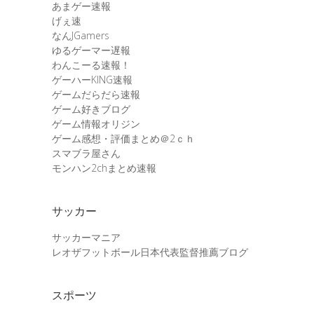
あまゲー速報
げぇ速
なんJGamers
ゆるゲーマー遅報
わんこーる速報！
ゲーハーKING速報
ゲームだらだら速報
ゲーム好きブログ
ゲーム情報オリジン
ゲーム感想・評価まとめ＠2ｃｈ
スマブラ屋さん
モンハン2chまとめ速報
サッカー
サッカーマニア
レオザフットボール日本代表監督推薦ブログ
スポーツ