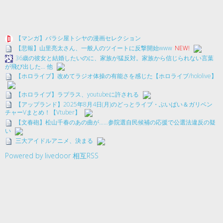
【マンガ】バラシ屋トシヤの漫画セレクション
【悲報】山里亮太さん、一般人のツイートに反撃開始www
NEW!
36歳の彼女と結婚したいのに、家族が猛反対。家族から信じられない言葉
が飛び出した… 他
【ホロライブ】改めてラジオ体操の有能さを感じた【ホロライブ/hololive】
【ホロライブ】ラプラス、youtubeに許される
【アップランド】2025年8月4日(月)のどっとライブ・ぶいぱい＆ガリベン
チャーVまとめ！【Vtuber】
【文春砲】松山千春のあの曲が……参院選自民候補の応援で公選法違反の疑
い
三大アイドルアニメ、決まる
Powered by livedoor 相互RSS