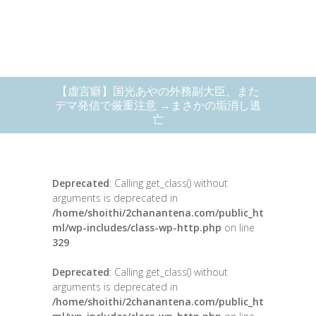
【虚言癖】国光あやの外務副大臣、また
デマ発信で厳重注意 →まさかの垢消し逃
亡
Deprecated
: Calling get_class() without
arguments is deprecated in
/home/shoithi/2chanantena.com/public_ht
ml/wp-includes/class-wp-http.php
on line
329
Deprecated
: Calling get_class() without
arguments is deprecated in
/home/shoithi/2chanantena.com/public_ht